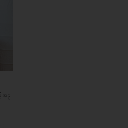
် အခု