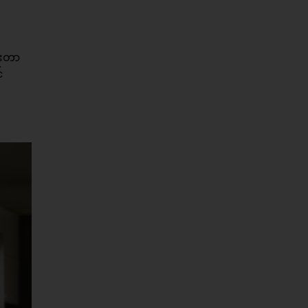
ားတာ
်