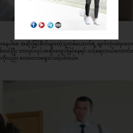
ါစေ အဆိုးမြင်စိတ်များတဲ့သူတစ်ယောက်ရဲ့ မျက်လုံးထဲမှာတော
အပြစ်တင်ပြီး ဘာလုပ်လုပ်အဆိုးတွေပဲမြင်နေရင် သင့်ရောဘယ်လောက်ထ
းတွေကိုလည်း ဝေးဝေးကရှောင်သင့်ပါတယ်။