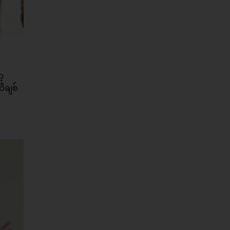
့
ိချစ်