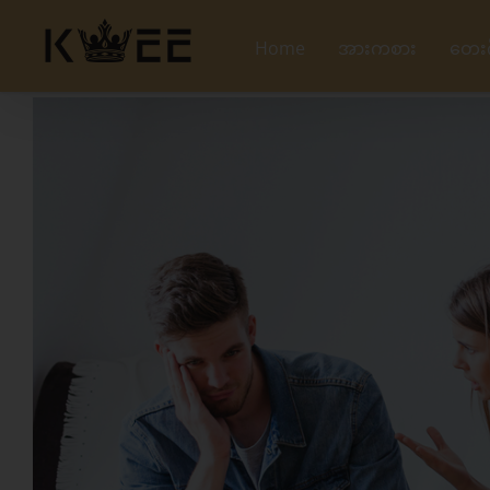
Skip
to
Home
အားကစား
တေး
content
View
Larger
Image