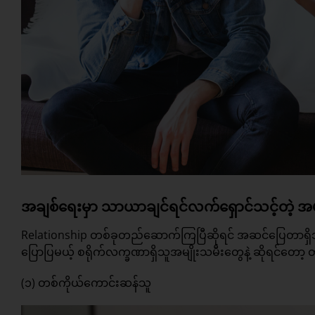
အချစ်ရေးမှာ သာယာချင်ရင်လက်ရှောင်သင့်တဲ့ အမျို
Relationship တစ်ခုတည်ဆောက်ကြပြီဆိုရင် အဆင်ပြေတာရှ
ပြောပြမယ့် စရိုက်လက္ခဏာရှိသူအမျိုးသမီးတွေနဲ့ ဆိုရင်တော
(၁) တစ်ကိုယ်ကောင်းဆန်သူ