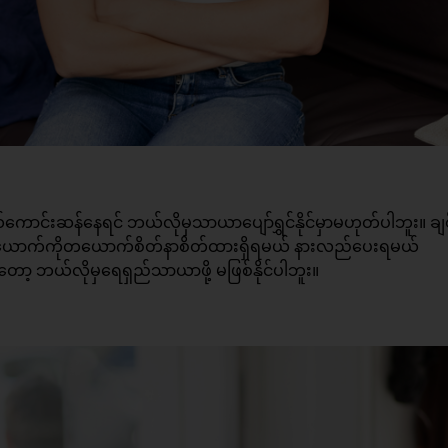
ောင်းဆန်နေရင် ဘယ်လိုမှသာယာပျော်ရွှင်နိုင်မှာမဟုတ်ပါဘူး။ ချ
 တစ်ယောက်ကိုတယောက်စိတ်နာစိတ်ထားရှိရမယ် နားလည်ပေးရမယ်
ော့ ဘယ်လိုမှရေရှည်သာယာဖို့ မဖြစ်နိုင်ပါဘူး။