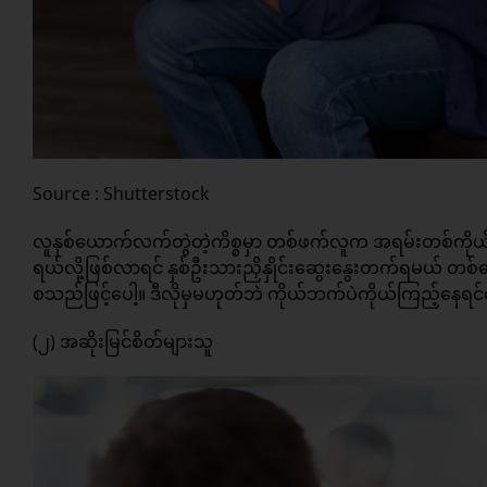
Source : Shutterstock
လူနှစ်ယောက်လက်တွဲတဲ့ကိစ္စမှာ တစ်ဖက်လူက အရမ်းတစ်ကိုယ်က
ရယ်လို့ဖြစ်လာရင် နှစ်ဦးသားညှိနှိုင်းဆွေးနွေးတက်ရမယ်
စသည်ဖြင့်ပေါ့။ ဒီလိုမှမဟုတ်ဘဲ ကိုယ်ဘက်ပဲကိုယ်ကြည့်နေရင်တ
(၂) အဆိုးမြင်စိတ်များသူ