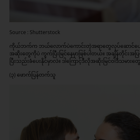
Source : Shutterstock
ကိုယ်ဘက်က ဘယ်လောက်ပဲကောင်းတဲ့အရာတွေလုပ်ဆောင်ပေးနေပ
အဆိုးတွေကိုပဲ ကွက်ပြီးမြင်နေမှာဖြစ်ပါတယ်။ အချိန်တိုင်း
ပြီးသည်းခံပေးနိုင်မှာလဲ။ ဒါကြောင့်ဒီလိုအဆိုးမြင်ဝါဒီသမာ
(၃) ဖောက်ပြန်တက်သူ