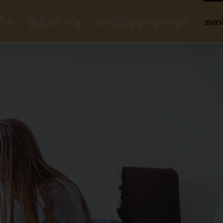
ဂီတ
မြို့ပြဆင်ယင်မှု
အောင်မြင်မှုများနောက်ကွယ်
အဆင့်