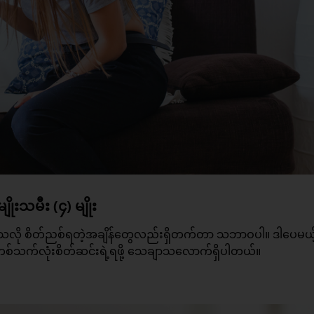
းသမီး (၄) မျိုး
ိသလို စိတ်ညစ်ရတဲ့အချိန်တွေလည်းရှိတက်တာ သဘာဝပါ။ ဒါပေမယ့
့ တစ်သက်လုံးစိတ်ဆင်းရဲ့ရဖို့ သေချာသလောက်ရှိပါတယ်။