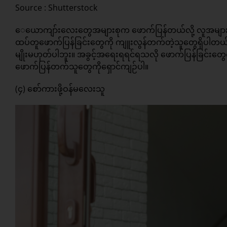
Source : Shutterstock
ေယောကျာ်းလေးတွေအများစုက ဖောက်ပြန်တယ်လို့ လူအများ
ထပ်တူဖောက်ပြန်ခြင်းတွေကို ကျူးလွန်တက်တဲ့သူတွေရှိပါတယ်။
မျိုးမဟုတ်ပါဘူး။ အခွင့်အရေးရရင်ရသလို ဖောက်ပြန်ခြင်းတွေ
ဖောက်ပြန်တက်သူတွေကိုရှောင်ကျဉ်ပါ။
(၄) စော်ကားဖို့ဝန်မလေးသူ