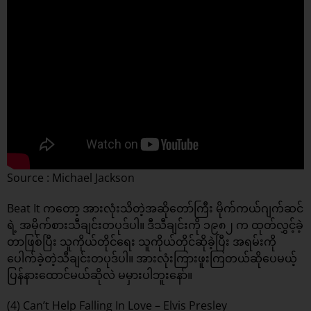
Source : Michael Jackson
Beat It ကတော့ အားလုံးသိတဲ့အဆိုတော်ကြီး မိုက်ကယ်ဂျက်ဆင်
ရဲ့ အမိုက်စားသီချင်းတပုဒ်ပါ။ ဒီသီချင်းကို ၁၉၈၂ က ထုတ်လွှင့်ခဲ့
တာဖြစ်ပြီး သူကိုယ်တိုင်ရေး သူကိုယ်တိုင်ဆိုခဲ့ပြီး အရမ်းကို
ပေါက်ခဲ့တဲ့သီချင်းတပုဒ်ပါ။ အားလုံးကြားဖူးကြတယ်ဆိုပေမယ့်
ပြန်နားထောင်မယ်ဆိုလဲ မမှားပါဘူးနော်။
(4) Can’t Help Falling In Love – Elvis Presley