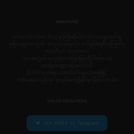
ABOUT KWEE
မင်္ဂလာပါ။ Kwee Blog မှ ကြိုဆိုပါတယ်။ ယနေ့ခေတ်ရဲ့
ပုရိသများအတွက် အလှအပရေးရာ၊ ဖက်ရှင်ရေစီးကြောင်း၊
တေးဂီတ၊ အားကစား၊
ဘဝအတွက် ဗဟုသုတအဖြာဖြာတို့ပါဝင်သော
အခန်းကဏ္ဍအစုံအလင်ကို
စိတ်ဝင်စားစရာ ဆောင်းပါးများအနေဖြင့်
တစ်နေရာတည်းမှာ စုစည်းတွေ့ရှိနိုင်မှာဖြစ်ပါတယ်။
JOIN ON SOCIAL MEDIA
Join KWEE on Telegram