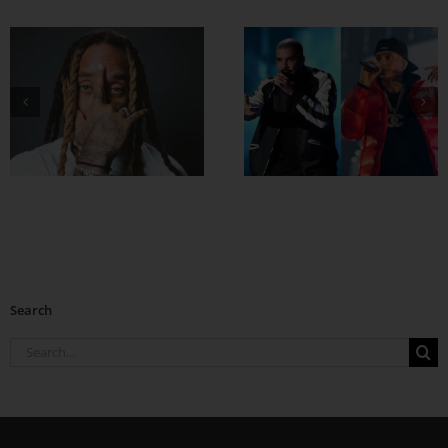
Drake နဲ့ Central
Cee တို့ ပေါင်းဖြုတ်
ထားတဲ့ Which One
Search
Search
for: