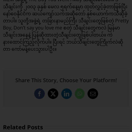
သီချင်းကို ၂၀၀၃ ခုနှစ် မေလ ၅ရက်နေ့မှာ ထုတ်လွှင့်ခဲ့တာဖြစ်ပြီး
နော်ဝေနိုင်ငံက ဆယ်ကျော်သက်အဆိုတော် နှစ်ယောက်ကသီဆိုခဲ့
တာပါ။ သူတို့အဖွဲ့ရဲ့ တခြားနာမည်ကြီး သီချင်းတွေဖြစ်တဲ့ Pretty
Boy, Don’t say you love me စတဲ့ သီချင်းတွေကလဲ မြန်မာ
သီချင်းအနေနဲ့ ပြန်ဆိုထားတဲ့သီချင်းတွေဖြစ်ပါတယ်။ ကဲ
နားထောင်ကြည့်လိုက်ပါ။ ပြီးရင် ဘယ်သီချင်းတွေကြိုက်လဲဆို
တာ ကော်မန့်ပေးသွားပါဦး။
Share This Story, Choose Your Platform!
Facebook
X
LinkedIn
WhatsApp
Email
Related Posts