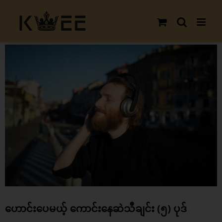
Skip
to
content
View
Larger
Image
ဟောင်းပေမယ့် ကောင်းနေဆဲသီချင်း (၅) ပုဒ်