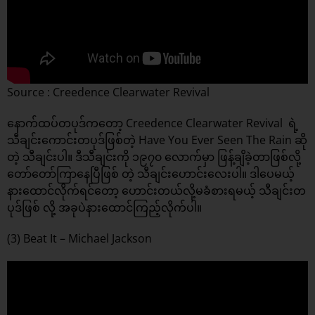
Source : Creedence Clearwater Revival
နောက်ထပ်တပုဒ်ကတော့ Creedence Clearwater Revival ရဲ့
သီချင်းကောင်းတပုဒ်ဖြစ်တဲ့ Have You Ever Seen The Rain ဆို
တဲ့ သီချင်းပါ။ ဒီသီချင်းကို ၁၉၇၀ လောက်မှာ ဖြန့်ချိခဲ့တာဖြစ်လို့
တော်တော်ကြာနေပြီဖြစ် တဲ့ သီချင်းဟောင်းလေးပါ။ ဒါပေမယ့်
နားထောင်လိုက်ရင်တော့ ဟောင်းတယ်လို့မခံစားရမယ့် သီချင်းတ
ပုဒ်ဖြစ် လို့ အခုပဲနားထောင်ကြည့်လိုက်ပါ။
(3) Beat It – Michael Jackson