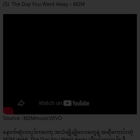
(5) The Day You Went Away – M2M
Source : M2MmusicVEVO
နောက်ဆုံးတပုဒ်ကတော့ အသံချိုချိုလေးတွေနဲ့ အဆိုကောင်းတဲ့
M2M အဖွဲ့ရဲ့ The Day You Went Away သီချင်းလေးပါ။ ဒီ