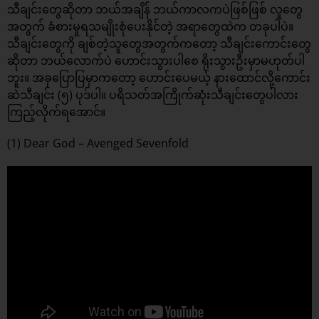
သီချင်းတွေဆိုတာ ဘယ်အချိန် ဘယ်ကာလကပဲဖြစ်ဖြစ် လူတွေ
အတွက် ခံစားမှုရသမျိုးစုံပေးနိုင်တဲ့ အရာတွေထဲက တခုပါပဲ။
သီချင်းတွေကို ချစ်တဲ့သူတွေအတွက်ကတော့ သီချင်းကောင်းတွေ
ဆိုတာ ဘယ်လောက်ပဲ ဟောင်းသွားပါစေ ရိုးသွားဦးမှာမဟုတ်ပါ
ဘူး။ အခုပြောပြမှာကတော့ ဟောင်းပေမယ့် နားထောင်လို့ကောင်း
ဆဲသီချင်း (၅) ပုဒ်ပါ။ ပရိသတ်အကြိုက်ဆုံးသီချင်းတွေပါလား
ကြည့်လိုက်ရအောင်။
(1) Dear God – Avenged Sevenfold