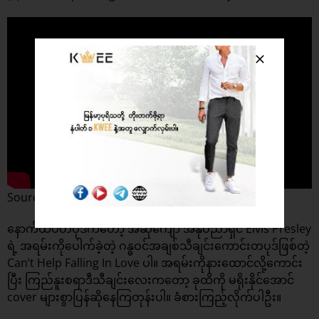
Source : Elvis Presley
နောက်ထပ်တပုဒ်ကတော့ အဆိုကျော် အနုပညာရှင် Elvis Presley
ရဲ့ အရမ်းကိုပေါက်ခဲ့တဲ့ ဂန္ဓဝင်အချစ်သီချင်းကောင်းတပုဒ်ဖြစ်တဲ့
Can’t Help Falling In Love ပါ။ အရမ်းကိုနားထောင်လို့ကောင်း
ပြီး ကြည်နူးစရာဒီသီချင်းလေးကတော့ ခုထိကို မရိုးနိုင်အောင်
cover များစွာပြန်ဆိုနေကြတုန်းပါ။ ခံစားကြည့်လိုက်ပါဦး။