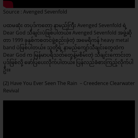
Source : Avenged Sevenfold
ပထမဆုံး တပုဒ်ကတော့ နာမည်ကြီး Avenged Sevenfold ရဲ့
Dear God သီချင်းပဲဖြစ်ပါတယ်။ Avenged Sevenfold အဖွဲ့ဆို
တာ 1999 ခုနှစ်ကစတင်ဖွဲ့စည်းခဲ့တဲ့ အမေရိကန် heavy metal
band ပဲဖြစ်ပါတယ်။ သူတို့ရဲ့ နာမည်ကျော်သီချင်းတွေထဲက
Dear God က မြန်မာပရိသတ်တွေနဲ့မစိမ်းတဲ့ သီချင်းကောင်းတ
ပုဒ်ဖြစ်လို့ ဖော်ပြပေးလိုက်ပါတယ်။ ပြန်လည်ခံစားကြည့်လိုက်ပါ
ဦး။
(2) Have You Ever Seen The Rain – Creedence Clearwater
Revival