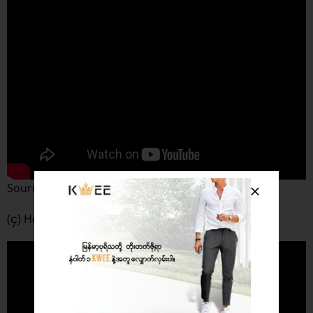
Source : novembrrain
(၄) Holocene – Bon Iver