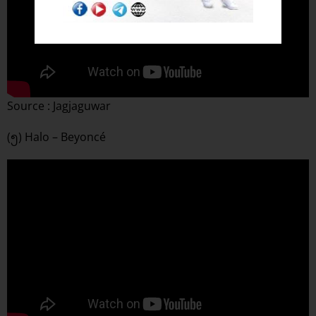
Source : Jagjaguwar
(၅) Halo – Beyoncé