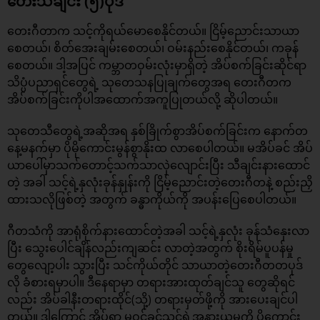
တေးသီချင်း (၅)ပုဒ်
တေးဂီတာက သင့်ကိုရယ်မောစေနိုင်တယ်။ ငြိမ့်ညောင်းသာယာ
စေတယ်၊ စိတ်အေးချမ်းစေတယ်၊ ဝမ်းနည်းစေနိုင်တယ်၊ ကခုန်
စေတယ်။ ဒါ့အပြင် ကမ္ဘာတဝှမ်းလုံးမှာရှိတဲ့ အိပ်စက်ခြင်းဆိုင်ရာ
သိပ္ပံပညာရှင်တွေရဲ့ သုတေသနပြုချက်တွေအရ တေးဂီတက
အိပ်စက်ခြင်းကိုပါအထောက်အကူပြုတယ်လို့ ဆိုပါတယ်။
သုတေသီတွေရဲ့အဆိုအရ နှစ်ခြိုက်စွာအိပ်စက်ခြင်းက နောက်တ
နေ့မနက်မှာ ပိုမိုကောင်းမွန်စွာနိုးထ လာစေပါတယ်။ မအိပ်ခင် အိပ်
ယာပေါ်မှာသက်တောင့်သက်သာလှဲလျောင်းပြီး သီချင်းနားထောင်
တဲ့ အခါ သင့်ရဲ့နှလုံးခုန်နှုန်းကို ငြိမ့်ညောင်းတဲ့တေးဂီတနဲ့ စည်းညှိ
ထားသလိုဖြစ်တဲ့ အတွက် ခန္ဓာကိုယ်ကို အပန်းပြေစေပါတယ်။
ဂီတသံကို အာရုံစိုက်နားထောင်တဲ့အခါ သင့်ရဲ့နှလုံး ခုန်သံနှေးလာ
ပြီး သွေးပေါင်ချိန်လည်းကျဆင်း လာတဲ့အတွက် စိုးရိမ်ပူပန်မှု
တွေလျော့ပါး သွားပြီး သင်ကိုယ်တိုင် သာယာတဲ့တေးဂီတတပုဒ်
လို ခံစားရမှာပါ။ ဒီနေရာမှာ တရားအားထုတ်ချင်သူ တွေဆိုရင်
လည်း အိပ်ခါနီးတရားထိုင်(သို့) တရားမှတ်ဖို့ကို အားပေးချင်ပါ
တယ်။ ဒါကြောင့် အိပ်ရာ မဝင်ခင်သင့်ရဲ့အနားယူမှုကို ပိုကောင်း