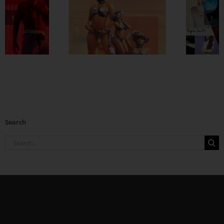
အသစ်ဆိုမှအသစ်
Rap ဂိမ်းထဲမှာ တ
နားဆင်ချင်တဲ့
ဖန်နိုးထလာတဲ့
သီချင်းချစ်သူ ကွီး
သခင်ကြီး Ty Doll
တို့အတွက်
$ign
Search
Search
for: