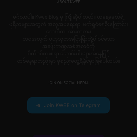
ABOUT KWEE
မင်္ဂလာပါ။ Kwee Blog မှ ကြိုဆိုပါတယ်။ ယနေ့ခေတ်ရဲ့
ပုရိသများအတွက် အလှအပရေးရာ၊ ဖက်ရှင်ရေစီးကြောင်း၊
တေးဂီတ၊ အားကစား၊
ဘဝအတွက် ဗဟုသုတအဖြာဖြာတို့ပါဝင်သော
အခန်းကဏ္ဍအစုံအလင်ကို
စိတ်ဝင်စားစရာ ဆောင်းပါးများအနေဖြင့်
တစ်နေရာတည်းမှာ စုစည်းတွေ့ရှိနိုင်မှာဖြစ်ပါတယ်။
JOIN ON SOCIAL MEDIA
Join KWEE on Telegram