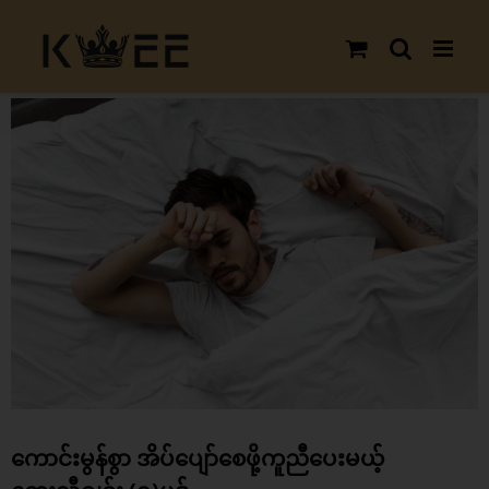
Skip
to
content
View
Larger
Image
ကောင်းမွန်စွာ အိပ်ပျော်စေဖို့ကူညီပေးမယ့်