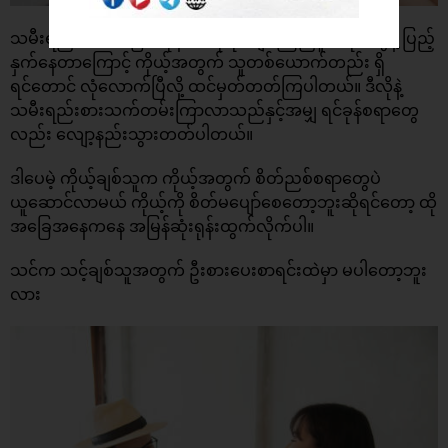
သမီးရည်းစား စစဖြစ်တုန်းကဆိုရင် ချစ်ကြည်နူးစရာတွေနဲ့ ပြည့်
နှက်နေတာကြောင့် ကိုယ့်အတွက် သူတစ်ယောက်တည်း ရှိ
ရင်တောင် လုံလောက်ပြီလို့ ထင်မှတ်တတ်ကြပါတယ်။ ဒီလိုနဲ့
သမီးရည်းစားသက်တမ်းကြာလာသည်နှင့်အမျှ ရင်ခုန်စရာတွေ
လည်း လျော့နည်းသွားတတ်ပါတယ်။
ဒါပေမဲ့ ကိုယ့်ချစ်သူက ကိုယ့်အတွက် စိတ်ညစ်စရာတွေပဲ
ယူဆောင်လာမယ် ကိုယ့်ကို စိတ်မပျော်စေတော့ဘူးဆိုရင်တော့ ထို
အခြေအနေကနေ အမြန်ဆုံးရုန်းထွက်လိုက်ပါ။
သင်က သင့်ချစ်သူအတွက် ဦးစားပေးစာရင်းထဲမှာ မပါတော့ဘူး
လား