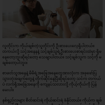
လူတိုင်းက ကိုယ်ချစ်တဲ့သူတိုင်းကို ဦးစားပေးလေ့ရှိပါတယ်။
တကယ်လို့ သင့်အနေနနဲ့ သင့်ချစ်သူရဲ့ဦးစားပေးစာရင်းထဲမှာ ရှိမ
နေတော့ဘူးဆိုရင်တော့ သေချာပါတယ်။ သင့်ချစ်သူက သင့်ကို မ
ချစ်တော့ပါဘူး။
စာဖတ်သူအနေနဲ့ မိမိရဲ့အခြေအနေတွေအားလုံးက အခုဖော်ပြ
သွားတဲ့အချက်တွေနဲ့ တိုက်ဆိုင်နေပြီဆိုရင်တော့ သင်က တကယ်
ပဲ လက်ရှိအခြေအနေကို ကျေနပ်သလားလို့ ကိုယ့်ကိုယ်ကို ပြန်
မေးပါ။
နှစ်ရှည်လများ စိတ်ဆင်းရဲ ကိုယ်ဆင်းရဲ ခံနိုင်တယ်။ ကိုယ်က ချစ်