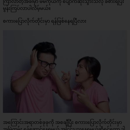
ကြာလာတဲ့အခါမှာ မိမိကိုယ်ကို ပျောက်ဆုံးသွားသလို ခံစားရပြီး
မွန်းကြပ်လာပါလိမ့်မယ်။
စကားပြောလိုက်တိုင်းမှာ ရန်ဖြစ်နေရပြီလား
အကြောင်းအရာတစ်ခုခုကို အစချီပြီး စကားပြောလိုက်တိုင်းမှာ
အမြဲတမ်း ရန်ဆောင်နေရမယ် အငြင်းပွားနေရမယ်ဆိုရင်တော့ ဒါ