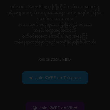
မင်္ဂလာပါ။ Kwee Blog မှ ကြိုဆိုပါတယ်။ ယနေ့ခေတ်ရဲ့
ပုရိသများအတွက် အလှအပရေးရာ၊ ဖက်ရှင်ရေစီးကြောင်း၊
တေးဂီတ၊ အားကစား၊
ဘဝအတွက် ဗဟုသုတအဖြာဖြာတို့ပါဝင်သော
အခန်းကဏ္ဍအစုံအလင်ကို
စိတ်ဝင်စားစရာ ဆောင်းပါးများအနေဖြင့်
တစ်နေရာတည်းမှာ စုစည်းတွေ့ရှိနိုင်မှာဖြစ်ပါတယ်။
JOIN ON SOCIAL MEDIA
Join KWEE on Telegram
Join KWEE on Viber