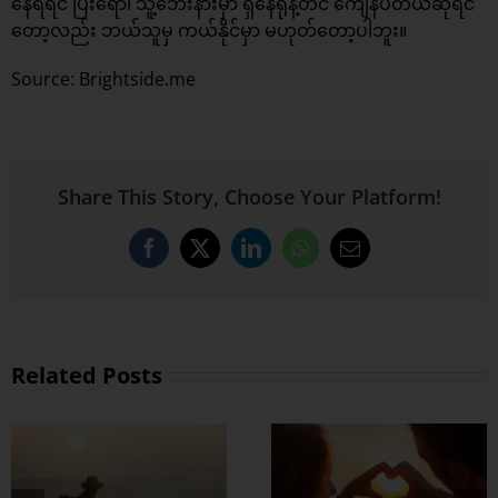
နေရရင် ပြီးရော၊ သူ့ဘေးနားမှာ ရှိနေရုံနဲ့တင် ကျေနပ်တယ်ဆိုရင်
တော့လည်း ဘယ်သူမှ ကယ်နိုင်မှာ မဟုတ်တော့ပါဘူး။
Source: Brightside.me
Share This Story, Choose Your Platform!
Facebook
X
LinkedIn
WhatsApp
Email
Related Posts