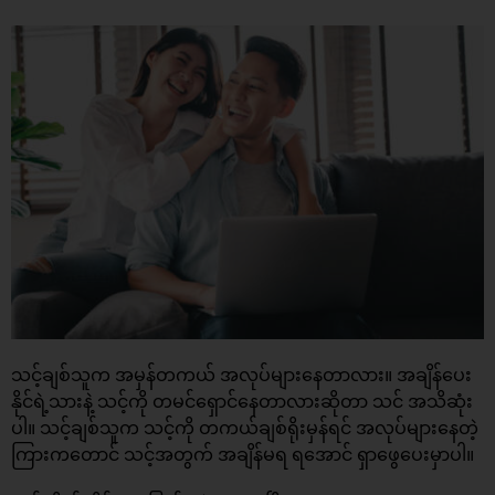
သင့်ချစ်သူက အမှန်တကယ် အလုပ်များနေတာလား။ အချိန်ပေး
နိုင်ရဲ့သားနဲ့ သင့်ကို တမင်ရှောင်နေတာလားဆိုတာ သင် အသိဆုံး
ပါ။ သင့်ချစ်သူက သင့်ကို တကယ်ချစ်ရိုးမှန်ရင် အလုပ်များနေတဲ့
ကြားကတောင် သင့်အတွက် အချိန်မရ ရအောင် ရှာဖွေပေးမှာပါ။