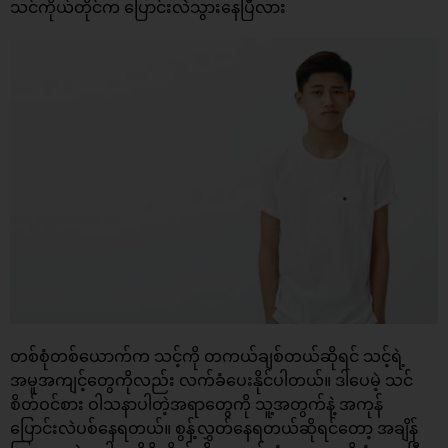
သင်ကိုယ်တိုင်က ပြောင်းလဲသွားနေပြီလား
တစ်စုံတစ်ယောက်က သင့်ကို တကယ်ချစ်တယ်ဆိုရင် သင့်ရဲ့
အမူအကျင့်တွေကိုလည်း လက်ခံပေးနိုင်ပါတယ်။ ဒါပေမဲ့ သင်
စိတ်ဝင်စား ဝါသနာပါတဲ့အရာတွေကို သူ့အတွက်နဲ့ အကုန်
ပြောင်းလဲပစ်နေရတယ်။ စွန့်လွှတ်နေရတယ်ဆိုရင်တော့ အချိန်