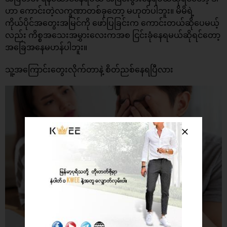
ဟာ ကောင်းတဲ့လက္ခဏာတစ်ခုတော့ မဟုတ်ပါဘူး။ မိမိရဲ့
ကိုယ်ပိုင်အတွေးအမြင်ကို ဖော်ပြခြင်းက ကောင်းတယ်ဆိုပေမယ့်
လည်း ကိစ္စအသေးအမွှားလေးကအစ ငြင်းခုံနေရမယ်ဆိုရင်တော့
အခြေအနေမဟန်ပါဘူး။
သူ့အကြောင်းတွေးလိုက်တာနဲ့ စိတ်ညစ်နေရပြီလား