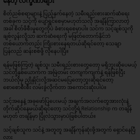
နေတဲ့ လက္ခဏာများ
စိတ်ညစ်စရာများနဲ့ ပြည့်နှက်နေတဲ့ သမီးရည်းစားဆက်ဆံရေး
တစ်ခုက သင့်ကို ပျော်ရွှင်စေမှာမဟုတ်သလို အချိန်ကြာလာတဲ့
အခါ စိတ်ဖိစီးမှုတွေကိုပဲ ခံစားရစေမှာပါ။ သင်က သင့်ချစ်သူကို
ချစ်လွန်းလို့သာ ဆက်ဆံရေးကို မဖြတ်တောက်နိုင်ဘဲ
တစ်ယောက်တည်း ကြိုးစားနေရတယ်ဆိုရင်တော့ သေချာ
ပြန်လည် ဆန်းစစ်ဖို့ လိုနေပါပြီ။
ရန်မဖြစ်ကြတဲ့ ချစ်သူ၊ သမီးရည်းစားတွေတော့ မရှိဘူးဆိုပေမယ့်
သင်တို့နှစ်ယောက်က အမြဲတမ်း တကျက်ကျက်နဲ့ ရန်ဖြစ်ပြီး
ဘယ်လိုမှ ညှိုနှိုင်းလို့အဆင်မပြေတော့ဘူးဆိုရင်တော့
စောစောစီးစီး လမ်းခွဲလိုက်တာ အကောင်းဆုံးပါပဲ။
သင့်အနေနဲ့ အခုဖော်ပြပေးမယ့် အချက်အလက်တွေအားလုံးနဲ့
တိုက်ဆိုင်နေမယ်ဆိုရင်တော့ သင်တို့ရဲ့Relationship က တချိန်
မဟုတ် တချိန်မှာ ပြိုလဲသွားမှာပဲဖြစ်ပါတယ်။
သင့်ချစ်သူက သင်နဲ့ အတူတူ အချိန်ကုန်ဆုံးဖို့အတွက် ရှောင်နေပြီ
လား