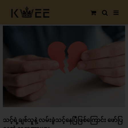
Skip
to
content
View
Larger
Image
သင့်ရဲ့ချစ်သူနဲ့ လမ်းခွဲသင့်နေပြီဖြစ်ကြောင်း ဖော်ပြ