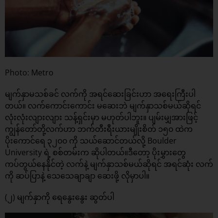
Photo: Metro
မျက်နှာမသစ်ခင် လက်ကို အရင်ဆေးခြင်းဟာ အရေးကြီးပါ
တယ်။ လက်ကောင်းကောင်း မဆေးဘဲ မျက်နှာသစ်မယ်ဆိုရင်
လုံးလုံးလျားလျား သန့်ရှင်းမှာ မဟုတ်ပါဘူး။ ပျမ်းမျှအားဖြင့်
ကျွန်တော်တို့လက်ဟာ ဘက်တီးရီးယားမျိုးစိတ် ၁၅၀ ထဲက
ပိုးကောင်ရေ ၃၂၀၀ ကို သယ်ဆောင်တယ်လို့ Boulder
University ရဲ့ စစ်တမ်းက ဆိုပါတယ်။ဒီတော့ ပိုးမွှားတွေ
ကပ်တွယ်နေနိုင်တဲ့ လက်နဲ့ မျက်နှာသစ်မယ်ဆိုရင် အရင်ဆုံး လက်
ကို ဆပ်ပြာနဲ့ သေသေချာချာ ဆေးဖို့ လိုမှာပါ။
(၂) မျက်နှာကို ရေနွေးနွေး ဆွတ်ပါ