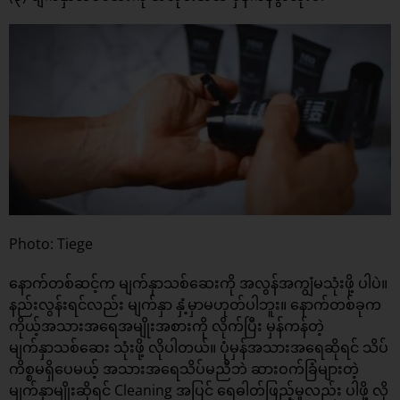
Photo: Tiege
နောက်တစ်ဆင့်က မျက်နှာသစ်ဆေးကို အလွန်အကျွံမသုံးဖို့ ပါပဲ။
နည်းလွန်းရင်လည်း မျက်နှာ နှံ့မှာမဟုတ်ပါဘူး။ နောက်တစ်ခုက
ကိုယ့်အသားအရေအမျိုးအစားကို လိုက်ပြီး မှန်ကန်တဲ့
မျက်နှာသစ်ဆေး သုံးဖို့ လိုပါတယ်။ ပုံမှန်အသားအရေဆိုရင် သိပ်
ကိစ္စမရှိပေမယ့် အသားအရေသိပ်မညီဘဲ ဆားဝက်ခြံများတဲ့
မျက်နှာမျိုးဆိုရင် Cleaning အပြင် ရေဓါတ်ဖြည့်မှုလည်း ပါဖို့ လို