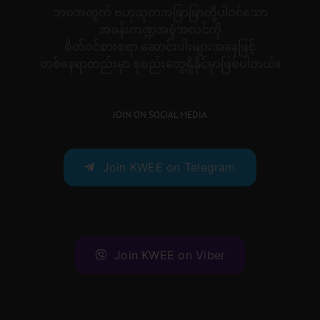
ဘဝအတွက် ဗဟုသုတအဖြာဖြာတို့ပါဝင်သော
အခန်းကဏ္ဍအစုံအလင်ကို
စိတ်ဝင်စားစရာ ဆောင်းပါးများအနေဖြင့်
တစ်နေရာတည်းမှာ စုစည်းတွေ့ရှိနိုင်မှာဖြစ်ပါတယ်။
JOIN ON SOCIAL MEDIA
Join KWEE on Telegram
Join KWEE on Viber