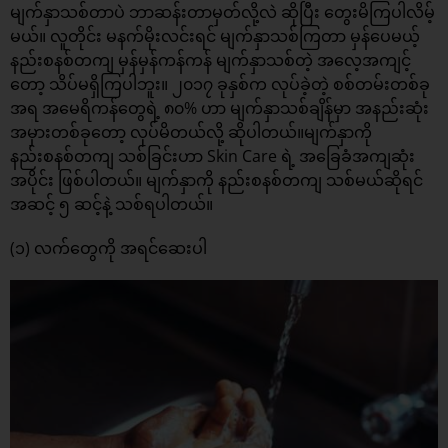
မျက်နှာသစ်တာပဲ ဘာဆန်းတာမှတ်လို့လဲ ဆိုပြီး တွေးမိကြပါလိမ့်
မယ်။ လူတိုင်း မနက်မိုးလင်းရင် မျက်နှာသစ်ကြတာ မှန်ပေမယ့်
နည်းစနစ်တကျ မှန်မှန်ကန်ကန် မျက်နှာသစ်တဲ့ အလေ့အကျင့်
တော့ သိပ်မရှိကြပါဘူး။ ၂၀၁၇ ခုနှစ်က လုပ်ခဲ့တဲ့ စစ်တမ်းတစ်ခု
အရ အမေရိကန်တွေရဲ့ ၈၀% ဟာ မျက်နှာသစ်ချိန်မှာ အနည်းဆုံး
အမှားတစ်ခုတော့ လုပ်မိတယ်လို့ ဆိုပါတယ်။မျက်နှာကို
နည်းစနစ်တကျ သစ်ခြင်းဟာ Skin Care ရဲ့ အခြေခံအကျဆုံး
အပိုင်း ဖြစ်ပါတယ်။ မျက်နှာကို နည်းစနစ်တကျ သစ်မယ်ဆိုရင်
အဆင့် ၅ ဆင့်နဲ့ သစ်ရပါတယ်။
(၁) လက်တွေကို အရင်ဆေးပါ