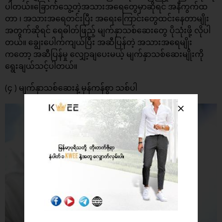
ပါတယ်။ခြောက်သွေ့တဲ့အသားအရေတွေမှာဆိုရင် အနီကွက်ထ
တာ ၊ အသားအရေတင်းပြီး အရေးကြောင်းတွေထင်းနေတာမျိုး
အတွက်ဆိုရင် ရေဓါတ်ဖြည့် မျက်နှာသစ်ဆေးတွေ ပိုသုံးဖို့ လိုပါ
တယ်။ ချွေးပေါက်ကျယ်ပြီး အဆီပြန်တဲ့ အသားအရေမျိုး
ကတော့ အဆီပြန်မှု လျှော့ချပေးမယ့် မျက်နှာသစ်ဆေးမျိုးကို
ရွေးချယ်သင့်ပါတယ်။
(၄ ) မျက်နှာသစ်ဆေးနဲ့ မှန်ကန်စွာ သစ်ပါ