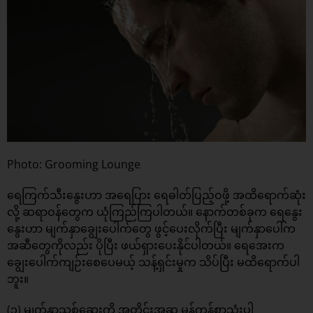
Photo: Grooming Lounge
ရေကြက်သီးနွေးဟာ အရေပြား ရေဓါတ်ပြည့်ဝဖို့ အထိရောက်ဆုံး
လို့ ဆရာဝန်တွေက ယုံကြည်ကြပါတယ်။ နောက်တစ်ခုက ရေနွေး
နွေးဟာ မျက်နှာချွေးပေါက်တွေ ဖွင့်ပေးလိုက်ပြီး မျက်နှာပေါ်က
အဆီတွေကိုလည်း ပိုပြီး ဖယ်ရှားပေးနိုင်ပါတယ်။ ရေအေးက
ချွေးပေါက်ကျဉ်းစေပေမယ့် သန့်ရှင်းမှုက သိပ်ပြီး မထိရောက်ပါ
ဘူး။
(၃) မျက်နှာသစ်ဆေးကို အတိုင်းအဆ မှန်ကန်စွာသုံးပါ