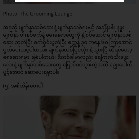
Photo: The Grooming Lounge
အခုဆို မျက်နှာသစ်ဆေးနဲ့ မျက်နှာသစ်ရမယ့် အချိန်ပါ။ နဖူး
မျက်နှာ ပါးနှစ်ဖက်နဲ့ မေးနေရာတွေကို နှံ့စပ်အောင် မျက်နှာသစ်
ဆေး သုတ်ပြီး စက်ဝိုင်းပွတ်ပြီး စက္ကန့် ၃၀ ကနေ ၆၀ ကြာအောင်
ပွတ်ပေးသင့်ပါတယ်။ မျက်နှာတစ်ပြင်လုံး နှံ့သွားပြီ ဆိုရင်တော့
ရေဆေးရမှာ ဖြစ်ပါတယ်။ ဒီတစ်ခါမှာလည်း ရေကြက်သီးနွေး
လေးနဲ့ မျက်နှာသစ်ဆေးတွေ ပြောင်စင်သွားတဲ့အထိ ချွေးပေါက်
ပွင့်အောင် ဆေးပေးရမှာပါ။
(၅) အစိုထိန်းပေးပါ