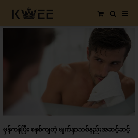
Skip
to
content
View
Larger
Image
မှန်ကန်ပြီး စနစ်ကျတဲ့ မျက်နှာသစ်နည်းအဆင့်ဆင့်