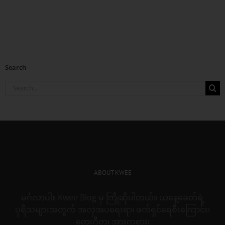
Search
Search
for:
ABOUT KWEE
မင်္ဂလာပါ။ Kwee Blog မှ ကြိုဆိုပါတယ်။ ယနေ့ခေတ်ရဲ့
ပုရိသများအတွက် အလှအပရေးရာ၊ ဖက်ရှင်ရေစီးကြောင်း၊
တေးဂီတ၊ အားကစား၊