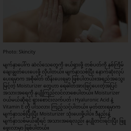
Photo: Skincity
မျက်နှာပေါ်က ဆဲလ်သေတွေကို ဖယ်ရှားဖို့ တစ်ပတ်ကို နှစ်ကြိမ်
ချေးချွတ်ပေးပေးဖို့ လိုပါတယ်။ မျက်နှာသစ်ပြီး နောက်ဆုံးလုပ်
ပေးရမှာက အစိုဓါတ် ထိန်းပေးရမှာ ဖြစ်ပါတယ်။အရည်အသွေး
မြင့်တဲ့ Moisturizer တွေဟာ ရေဓါတ်အားဖြင့်ပေးတဲ့အပြင်
အသားအရေကို နုပျိုကြည်လင်လာစေပါတယ်။ Moisturizer
ဝယ်မယ်ဆိုရင် ရှားစောင်းလက်ပတ် ၊ Hyaluronic Acid နဲ့
Vitamin E တို့ ပါသလား ကြည့်သင့်ပါတယ်။ မှတ်ထားရမှာက
မျက်နှာသစ်ပြီးပြီး Moisturizer သုံးပေးဖို့ပါပဲ။ ဒီနည်းနဲ့
မျက်နှာသစ်မယ်ဆိုရင် အသားအရေလည်း နုပျိုတင်းရင်းပြီး ဖြူ
ဖွေးလာမှာ ဖြစ်ပါတယ်။