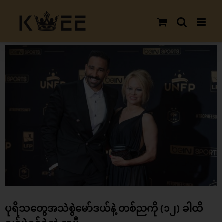
Skip
to
content
View
Larger
Image
ပုရိသတွေအသဲစွဲမော်ဒယ်နဲ့ တစ်ညကို (၁၂) ခါထိ