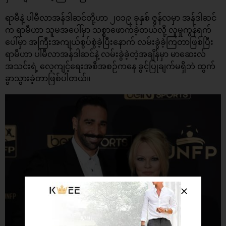
ရာမီနဲ့ ပါမီလာအန်ဒါဆင်တို့ဟာ ၂၀၁၉ ခုနှစ် ဇွန်လမှာ အန်ဒါဆင်
က ရာမီဟာ သူမအပေါ်မှာ သစ္စာဖောက်ခဲ့တယ်လို့ လူမှုကွန်ရက်
ပေါ်မှာ အကြီးအကျယ်စွပ်စွဲခဲ့ပြီးနောက် လမ်းခွဲခဲ့ကြတာဖြစ်ပြီး
ရာမီဟာ ပါမီလာအန်ဒါဆင်နဲ့ လမ်းခွဲခဲ့တဲ့အချိန်မှာ မာဆေးလ်
အသင်းရဲ့ လေ့ကျင့်ရေးအစီအစဉ်ကနေ ခွင့်ပြုချက်မရှိဘဲ ထွက်
ခွာသွားခဲ့တာဖြစ်ပါတယ်။