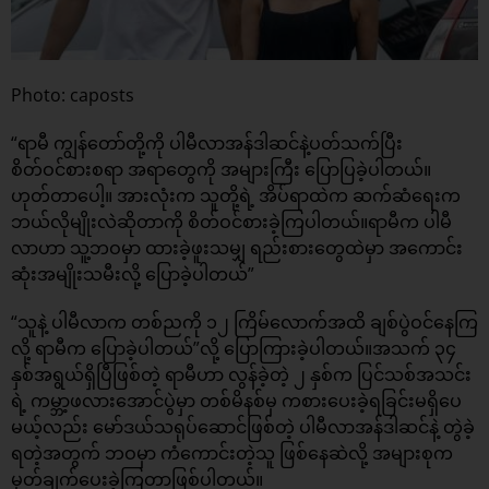
Photo: caposts
“ရာမီ ကျွန်တော်တို့ကို ပါမီလာအန်ဒါဆင်နဲ့ပတ်သက်ပြီး
စိတ်ဝင်စားစရာ အရာတွေကို အများကြီး ပြောပြခဲ့ပါတယ်။
ဟုတ်တာပေါ့။ အားလုံးက သူတို့ရဲ့ အိပ်ရာထဲက ဆက်ဆံရေးက
ဘယ်လိုမျိုးလဲဆိုတာကို စိတ်ဝင်စားခဲ့ကြပါတယ်။ရာမီက ပါမီ
လာဟာ သူ့ဘဝမှာ ထားခဲ့ဖူးသမျှ ရည်းစားတွေထဲမှာ အကောင်း
ဆုံးအမျိုးသမီးလို့ ပြောခဲ့ပါတယ်”
“သူနဲ့ ပါမီလာက တစ်ညကို ၁၂ ကြိမ်လောက်အထိ ချစ်ပွဲဝင်နေကြ
လို့ ရာမီက ပြောခဲ့ပါတယ်”လို့ ပြောကြားခဲ့ပါတယ်။အသက် ၃၄
နှစ်အရွယ်ရှိပြီဖြစ်တဲ့ ရာမီဟာ လွန်ခဲ့တဲ့ ၂ နှစ်က ပြင်သစ်အသင်း
ရဲ့ ကမ္ဘာ့ဖလားအောင်ပွဲမှာ တစ်မိနစ်မှ ကစားပေးခဲ့ရခြင်းမရှိပေ
မယ့်လည်း မော်ဒယ်သရုပ်ဆောင်ဖြစ်တဲ့ ပါမီလာအန်ဒါဆင်နဲ့ တွဲခဲ့
ရတဲ့အတွက် ဘဝမှာ ကံကောင်းတဲ့သူ ဖြစ်နေဆဲလို့ အများစုက
မှတ်ချက်ပေးခဲ့ကြတာဖြစ်ပါတယ်။