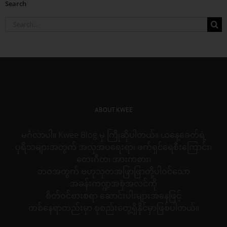
Search
Search
for:
ABOUT KWEE
မင်္ဂလာပါ။ Kwee Blog မှ ကြိုဆိုပါတယ်။ ယနေ့ခေတ်ရဲ့
ပုရိသများအတွက် အလှအပရေးရာ၊ ဖက်ရှင်ရေစီးကြောင်း၊
တေးဂီတ၊ အားကစား၊
ဘဝအတွက် ဗဟုသုတအဖြာဖြာတို့ပါဝင်သော
အခန်းကဏ္ဍအစုံအလင်ကို
စိတ်ဝင်စားစရာ ဆောင်းပါးများအနေဖြင့်
တစ်နေရာတည်းမှာ စုစည်းတွေ့ရှိနိုင်မှာဖြစ်ပါတယ်။