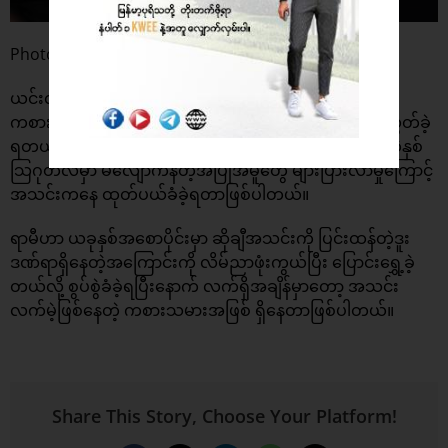
Photo: The Sun
ယင်းလုပ်ရပ်ကြောင့် ရာမီဟာ လော့စ်အိန်ဂျလိစ်မှာ ၎င်းရဲ့
ကစားသမားဘဝကို အဆုံးသတ်ချင်တဲ့ အိပ်မက်ကို လက်လွှတ်ခဲ့
ရတယ်လို့ သိရပြီး ရာမီအတွက် သတင်းဆိုးကတော့ ပြီးခဲ့တဲ့နှစ်
သြဂုတ်လမှာ မလျော်ကန်တဲ့အပြုအမူတွေ များပြားလာမှုကြောင့်
အသင်းကနေ ထုတ်ပယ်ခံခဲ့ရတာဖြစ်ပါတယ်။
ရာမီဟာ ယခုနှစ်အစောပိုင်းမှာ ဆိုချီအသင်းကို ပြင်းထန်တဲ့ဒူး
ဒဏ်ရာရှိနေတဲ့အကြောင်းကို လိမ်ညာဖုံးကွယ်ပြီး ပြောင်းရွှေ့ခဲ့
တယ်လို့ စွပ်စွဲခံခဲ့ရပြီးနောက် လက်ရှိအချိန်မှာတော့ အသင်း
လက်မဲ့ဖြစ်နေတဲ့ ကစားသမားအဖြစ် ရှိနေတာဖြစ်ပါတယ်။
Share This Story, Choose Your Platform!