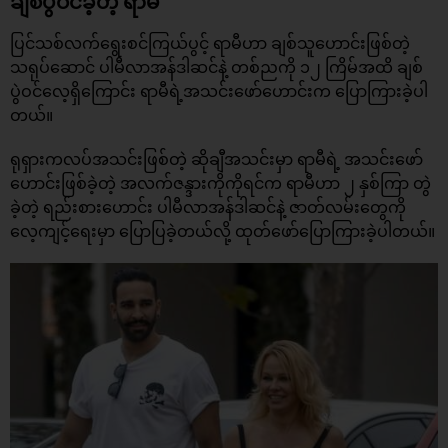
ချစ်ပွဲဝင်ခဲ့တဲ့ ရာမီ
ပြင်သစ်လက်ရွေးစင်ကြယ်ပွင့် ရာမီဟာ ချစ်သူဟောင်းဖြစ်တဲ့
သရုပ်ဆောင် ပါမီလာအန်ဒါဆင်နဲ့ တစ်ညကို ၁၂ ကြိမ်အထိ ချစ်
ပွဲဝင်လေ့ရှိကြောင်း ရာမီရဲ့အသင်းဖော်ဟောင်းက ပြောကြားခဲ့ပါ
တယ်။
ရုရှားကလပ်အသင်းဖြစ်တဲ့ ဆိုချီအသင်းမှာ ရာမီရဲ့ အသင်းဖော်
ဟောင်းဖြစ်ခဲ့တဲ့ အလက်ဇန္ဒားကိုကိုရင်က ရာမီဟာ ၂ နှစ်ကြာ တွဲ
ခဲ့တဲ့ ရည်းစားဟောင်း ပါမီလာအန်ဒါဆင်နဲ့ ဇာတ်လမ်းတွေကို
လေ့ကျင့်ရေးမှာ ပြောပြခဲ့တယ်လို့ ထုတ်ဖော်ပြောကြားခဲ့ပါတယ်။