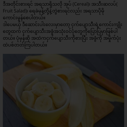
ဒီအတိုင်းစားရင် အရသာရှိသလို အုပ် (Cereal)၊ အသီးဆလပ်(
Fruit Salad)၊ ရေခဲမုန့်တို့နဲ့တွဲစားရင်လည်း အရသာပိုမို
ကောင်းမွန်စေပါတယ်။
ဒါပေမယ့် ဒီဆောင်းပါးလေးမှာတော့ ငှက်ပျောသီးရဲ့ကောင်းကျိုး
တွေထက် ငှက်ပျောသီးအခွံအသုံးဝင်ပုံတွေကိုပြောပြမှာဖြစ်ပါ
တယ်။ ပုံမှန်ဆို အထဲကငှက်ပျောသီးကိုစားပြီး အခွံကို အမှိုက်ပုံး
ထဲပစ်တတ်ကြပါတယ်။