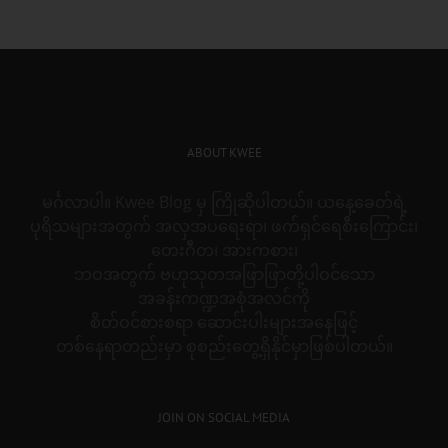
for:
ABOUT KWEE
မင်္ဂလာပါ။ Kwee Blog မှ ကြိုဆိုပါတယ်။ ယနေ့ခေတ်ရဲ့
ပုရိသများအတွက် အလှအပရေးရာ၊ ဖက်ရှင်ရေစီးကြောင်း၊
တေးဂီတ၊ အားကစား၊
ဘဝအတွက် ဗဟုသုတအဖြာဖြာတို့ပါဝင်သော
အခန်းကဏ္ဍအစုံအလင်ကို
စိတ်ဝင်စားစရာ ဆောင်းပါးများအနေဖြင့်
တစ်နေရာတည်းမှာ စုစည်းတွေ့ရှိနိုင်မှာဖြစ်ပါတယ်။
JOIN ON SOCIAL MEDIA