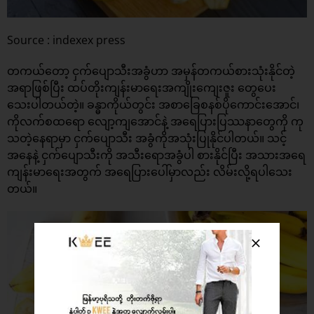
Source : indexex press
တကယ်တော့ ငှက်ပျောသီးအခွံဟာ အမှန်တကယ်စားသုံးနိုင်တဲ့
အရာဖြစ်ပြီး ထပ်တိုးကျန်းမာရေးအကျိုးကျေးဇူး တွေပေး
သေးပါတယ်တဲ့။ ခန္ဓာကိုယ်တွင်း အစာခြေစနစ်ပိုကောင်းအောင်၊
ကိုလက်စထရော လျော့ကျအောင်နဲ့ အရေပြားပြဿနာတွေကို ကု
သတဲ့နေရာမှာ ငှက်ပျောသီး အခွံကိုအသုံးပြုနိုင်ပါတယ်။ သင့်
အနေနဲ့ ငှက်ပျောသီးကို အသီးရောအခွံပါ စားနိုင်ပြီး အသားအရေ
ကျန်းမာရေးအတွက် အရေပြားပေါ်မှာလည်း လိမ်းလို့ရပါသေး
တယ်။