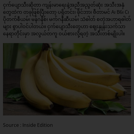
ငှက်ပျောသီးဆိုတာ ကျန်းမာရေးနဲ့အညီအညွတ်ဆုံး အသီးအနှံ
တွေထဲက တခုဖြစ်ပြီးတော့ ပရိုတင်း၊ ဖိုင်ဘာ၊ ဗီတာမင် A၊ B6၊ C၊
ပိုတက်စီယမ်၊ မန်ဂနိစ်၊ မက်ဂနီဆီယမ်၊ သံဓါတ် စတဲ့အဟာရဓါတ်
များ စွာပါဝင်ပါတယ်။ ငှက်ပျောသီးတွေဟာ ဈေးနှုန်းသက်သာ
နေရာတိုင်းမှာ အလွယ်တကူ ဝယ်စားလို့ရတဲ့ အသီးတစ်မျိုးပါ။
Source : Inside Edition