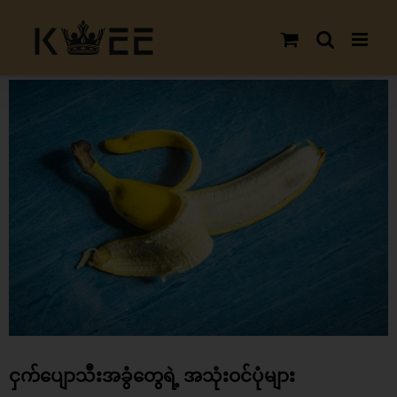
Skip
to
content
View
Larger
Image
ငှက်ပျောသီးအခွံတွေရဲ့ အသုံးဝင်ပုံများ