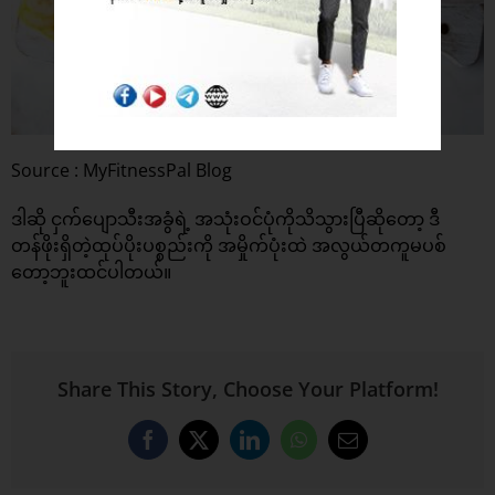
Source : MyFitnessPal Blog
ဒါဆို ငှက်ပျောသီးအခွံရဲ့ အသုံးဝင်ပုံကိုသိသွားပြီဆိုတော့ ဒီ
တန်ဖိုးရှိတဲ့ထုပ်ပိုးပစ္စည်းကို အမှိုက်ပုံးထဲ အလွယ်တကူမပစ်
တော့ဘူးထင်ပါတယ်။
Share This Story, Choose Your Platform!
Facebook
X
LinkedIn
WhatsApp
Email