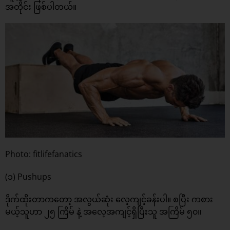
အတိုင်း ဖြစ်ပါတယ်။
Photo: fitlifefanatics
(၁) Pushups
ဒိုက်ထိုးတာကတော့ အလွယ်ဆုံး လေ့ကျင့်ခန်းပါ။ စပြီး ကစား
မယ့်သူဟာ ၂၅ ကြိမ် နဲ့ အလေ့အကျင့်ရှိပြီးသူ အကြိမ် ၅၀။