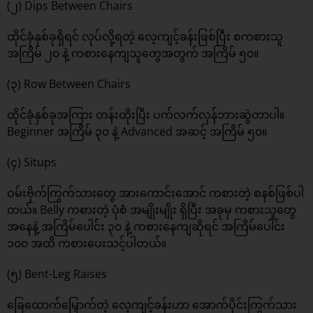
(၂) Dips Between Chairs
ထိုင်ခုံနှစ်ခုရှိရင် လုပ်လို့ရတဲ့ လေ့ကျင့်ခန်းဖြစ်ပြီး စကစားသူ
အကြိမ် ၂၀ နဲ့ ကစားနေကျသူတွေအတွက် အကြိမ် ၅၀။
(၃) Row Between Chairs
ထိုင်ခုံနှစ်ခုအကြား တန်းထိုးပြီး ပက်လက်လှန်ဘားဆွဲတာပါ။
Beginner အကြိမ် ၃၀ နဲ့ Advanced အဆင့် အကြိမ် ၅၀။
(၄) Situps
ဝမ်းဗိုက်ကြွက်သားတွေ အားကောင်းအောင် ကစားတဲ့ စနစ်ဖြစ်ပါ
တယ်။ Belly ကစားတဲ့ ပုံစံ အမျိုးမျိုး ရှိပြီး အခုမှ ကစားသူတွေ
အနေနဲ့ အကြိမ်ပေါင်း ၃၀ နဲ့ ကစားနေကျဆိုရင် အကြိမ်ပေါင်း
၁၀၀ အထိ ကစားပေးသင့်ပါတယ်။
(၅) Bent-Leg Raises
ခြေထောက်မြှောက်တဲ့ လေ့ကျင့်ခန်းဟာ အောက်ပိုင်းကြွက်သား