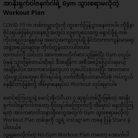
အာနိုးရှက်ဝါဇနက်ဂါရဲ့ Gym သွားစရာမလိုတဲ့
Workout Plan
COVID-19 က တစ်ကမ္ဘာလုံးကို ကူးစက်ပြန့်ပွားနေတာပါ။ ကိုရိုနာ
ဗိုင်းရပ်စ်ဖြစ်ပွားနေစဉ်အတွင်း လူစုလူဝေးတွေ ရှောင်ဖို့နဲ့ တစ်
ကိုယ်ရည်သန့်ရှင်းမှု အလေ့အကျင့်လုပ်ဖို့ နိုင်ငံတကာကျန်းမာရေး
အဖွဲ့အစည်းများမှ တိုက်တွန်းထားပါတယ်။
တကယ်လို့ သင်ဟာ အားကစားလိုက်စားသူဖြစ်ပြီး Gym လည်း
ပုံမှန် သွားဖြစ်တယ်ဆိုရင် ဒီအချိန်က အစီအစဉ်ပြောင်းရမယ့်
အချိန်ပါပဲ။ အားကစားရုံတွေဟာ လူပေါင်းစုံလာပြီး အားကစား
သုံးပစ္စည်းတွေမှာ ဗိုင်းရပ်စ်နဲ့ ဘက်တီးရီးယားပေါင်းစုံ ကပ်တွယ်
နေနိုင်တာဖြစ်လို့ အိမ်မှာနေရင်းပဲ Workout လုပ်ရမှာပါ။
မောင်စကြဝဌာနဲ့ မောင့်အိုလံပီယာ ၇ ဆုရှင်တစ်ဦးဖြစ်တဲ့ အာနိုး
ရှက်ဝါဇနက်ဂါကတော့ ဗိုင်းရပ်စ်ကြောက်လို့ အိမ်မှာပဲ နေထိုင်ကြ
ရတဲ့ အားကစားဝါသနာအိုးတွေအတွက် Gym သွားစရာမလိုတဲ့
Workout Plan တစ်ခုကို သူ့ရဲ့ Instagram ကနေ ပြန် Share ခဲ့
ပါတယ်။
သူ့မျှဝေလိုက်တဲ့ No-Gym Workout Plan ကတော့ အောက်ပါ