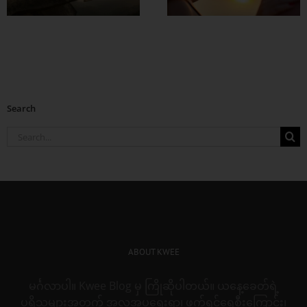
Search
Search
for:
ABOUT KWEE
မင်္ဂလာပါ။ Kwee Blog မှ ကြိုဆိုပါတယ်။ ယနေ့ခေတ်ရဲ့
ပုရိသများအတွက် အလှအပရေးရာ၊ ဖက်ရှင်ရေစီးကြောင်း၊