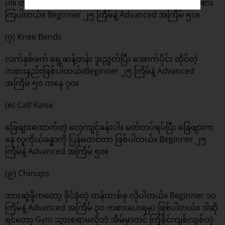
ပါ။ တစ်ချို့တွေက ဘောလုံးတစ်လုံး လက်ထဲမှာ ကိုင်ပြီး ကစား
ကြပါတယ်။ Beginner ၂၅ ကြိမ်နဲ့ Advanced အကြိမ် ၅၀။
(၇) Knee Bends
လက်နှစ်ဖက် ရှေ့ဆန့်တန်း ဒူးညွှတ်ပြီး အောက်ပိုင်း ထိုင်တဲ့
ကစားနည်းဖြစ်ပါတယ်။Beginner ၂၅ ကြိမ်နဲ့ Advanced
အကြိမ် ၅၀ ကနေ ၇၀။
(၈) Calf Raise
ခြေဖျားထောက်တဲ့ လေ့ကျင့်ခန်းပါ။ မတ်တပ်ရပ်ပြီး ခြေဖျားက
နေ လူကိုယ်ခန္ဓာကို ပြန်မတင်တာ ဖြစ်ပါတယ်။ Beginner ၂၅
ကြိမ်နဲ့ Advanced အကြိမ် ၅၀။
(၉) Chinups
ဘားဆွဲဖို့ကတော့ ခိုင်ခံ့တဲ့ တန်းတစ်ခု လိုပါတယ်။ Beginner ၁၀
ကြိမ်နဲ့ Advanced အကြိမ် ၃၀ ကစားပေးရမှာ ဖြစ်ပါတယ်။ ဒါဆို
ရင်တော့ Gym သွားစရာမလိုဘဲ အိမ်မှာတင် ကြံ့ခိုင်ကျစ်လျစ်တဲ့