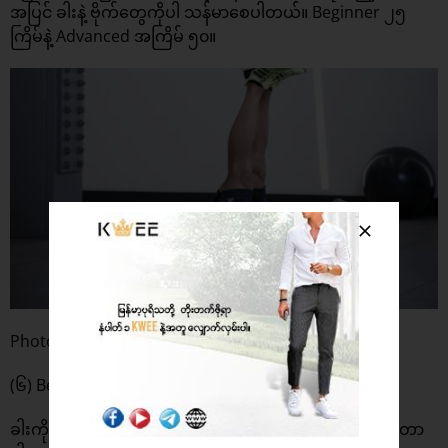
အပြင် ခါးနဲ့ ဗိုက်တွေကိုပါ သန်မာစေပါတယ်။ Beginner ၂၅
ကြိမ်နဲ့ Advanced အကြိမ် ၅၀။
Photo: coachmag
(၆) Bent-Over Twist
ခါးကို ထက်ဝက်ချိုးချပြီး လက်တွေကို စက်ဝိုင်းပုံလှည့်ပေးတာ