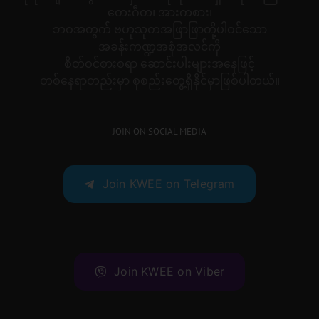
တေးဂီတ၊ အားကစား၊
ဘဝအတွက် ဗဟုသုတအဖြာဖြာတို့ပါဝင်သော
အခန်းကဏ္ဍအစုံအလင်ကို
စိတ်ဝင်စားစရာ ဆောင်းပါးများအနေဖြင့်
တစ်နေရာတည်းမှာ စုစည်းတွေ့ရှိနိုင်မှာဖြစ်ပါတယ်။
JOIN ON SOCIAL MEDIA
Join KWEE on Telegram
Join KWEE on Viber