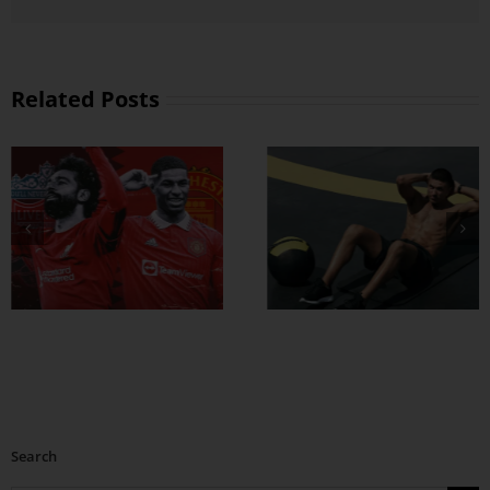
Related Posts
ထိထိရောက်ရောက်
ဗိုက်ခေါက် အဆီ
တွေ ချဖို့
Search