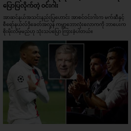
ပြောပြလိုက်တဲ့ ဝင်းဂါး
အာဆင်နယ်အသင်းနည်းပြဟောင်း အာစင်ဝင်းဂါးက မက်ဆီနှင့်
စီရော်နယ်လ်ဒိုခေတ်အလွန် ကမ္ဘာ့ဘောလုံးလောကကို ဘာပေးက
စိုးမိုးလိမ့်မည်ဟု သုံးသပ်ပြော ကြားခဲ့ပါတယ်။