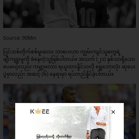
Source: 90Min
ပြင်သစ်တိုက်စစ်မူးလေး ဘာပေးဟာ ကျွမ်းကျင်သူတွေရဲ့
ချီးကျူးမူကို ခံနေတဲ့သူဖြစ်ပါတယ်။ အသက် (၂၁) နှစ်သာရှိသေး
ပေမယ့်လည်း ကမ္ဘာ့ဖလား ရယူထားနိူင်သလို ရွှေဘောလုံး ဆုပေး
ပွဲမှာလည်း အဆင့် (၆) နေရာမှာ ရပ်တည်နိူင်ခဲ့ပါတယ်။