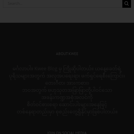
Search
for:
ABOUT KWEE
မင်္ဂလာပါ။ Kwee Blog မှ ကြိုဆိုပါတယ်။ ယနေ့ခေတ်ရဲ့
ပုရိသများအတွက် အလှအပရေးရာ၊ ဖက်ရှင်ရေစီးကြောင်း၊
တေးဂီတ၊ အားကစား၊
ဘဝအတွက် ဗဟုသုတအဖြာဖြာတို့ပါဝင်သော
အခန်းကဏ္ဍအစုံအလင်ကို
စိတ်ဝင်စားစရာ ဆောင်းပါးများအနေဖြင့်
တစ်နေရာတည်းမှာ စုစည်းတွေ့ရှိနိုင်မှာဖြစ်ပါတယ်။
JOIN ON SOCIAL MEDIA