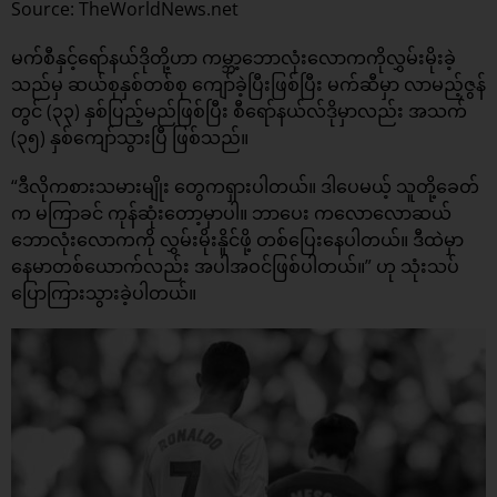
Source: TheWorldNews.net
မက်စီနှင့်ရော်နယ်ဒိုတို့ဟာ ကမ္ဘာ့ဘောလုံးလောကကိုလွှမ်းမိုးခဲ့
သည်မှ ဆယ်စုနှစ်တစ်စု ကျော်ခဲ့ပြီးဖြစ်ပြီး မက်ဆီမှာ လာမည့်ဇွန်
တွင် (၃၃) နှစ်ပြည့်မည်ဖြစ်ပြီး စီရော်နယ်လ်ဒိုမှာလည်း အသက်
(၃၅) နှစ်ကျော်သွားပြီ ဖြစ်သည်။
“ဒီလိုကစားသမားမျိုး တွေကရှားပါတယ်။ ဒါပေမယ့် သူတို့ခေတ်
က မကြာခင် ကုန်ဆုံးတော့မှာပါ။ ဘာပေး ကလောလောဆယ်
ဘောလုံးလောကကို လွှမ်းမိုးနိူင်ဖို့ တစ်ပြေးနေပါတယ်။ ဒီထဲမှာ
နေမာတစ်ယောက်လည်း အပါအဝင်ဖြစ်ပါတယ်။” ဟု သုံးသပ်
ပြောကြားသွားခဲ့ပါတယ်။