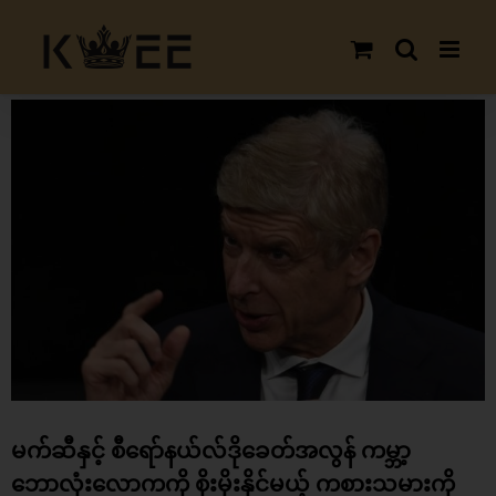
Skip
to
content
View
Larger
Image
မက်ဆီနှင့် စီရော်နယ်လ်ဒိုခေတ်အလွန် ကမ္ဘာ့
ဘောလုံးလောကကို စိုးမိုးနိုင်မယ့် ကစားသမားကို