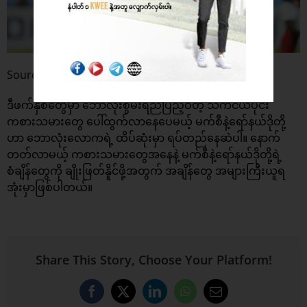
Source: Daily Express
ဒီဖက်နှစ်တွေမှာ ဘောလုံးစွမ်းရည်ပြည့်ဝတဲ့ သက်ငယ်ပိုင်း
ကစားသမားတွေ ပေါ်ထွက်လာနေပေမယ့် မက်စီနဲ့ရော်နယ်ဒိုတို့
ဟာ ဘောလုံးလောကရဲ့ ထိပ်ဆုံးမှာ ရပ်တည်နေဆဲပါ။ နောက်
တတ်လာမယ့် ကစားသမားတွေအနေနဲ့ မက်စီနဲ့ရော်နယ်ဒိုတို့ရဲ့
စံချိန်တွေကို ချိုးဖြတ်နိူင်ဖို့အတွက် အချိန်တွေ အများကြီးယူရ
အုံးမှာဖြစ်ပါတယ်။
Share This Story, Choose Your Platform!
Facebook
X
LinkedIn
WhatsApp
Email