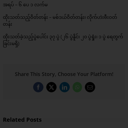
အရပ် – ၆ ပေ ၁ လက်မ
ထိုးသတ်သည့်ဝိတ်တန်း – မစ်​ဒယ်​ဝိတ်​တန်း၊ လိုက်ဟဲးဗီးဝတ်
တန်း
ထိုးသတ်ခဲ့သည့်ပွဲပေါင်း ၃၇ ပွဲ (၂၆ ပွဲနိူင်၊ ၂၀ ပွဲရှုံး၊ ၁ ပွဲ ရေတွက်
ခြင်းမရှိ)
Share This Story, Choose Your Platform!
Facebook
X
LinkedIn
WhatsApp
Email
Related Posts