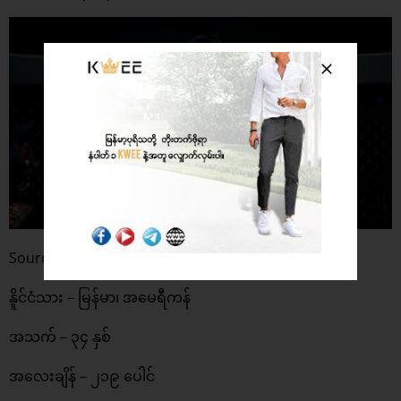
Source: Asian Persuasion MMA
နိူင်ငံသား – မြန်မာ၊ အမေရီကန်
အသက် – ၃၄ နှစ်
အလေးချိန် – ၂၁၉ ပေါင်