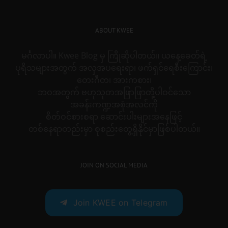
ABOUT KWEE
မင်္ဂလာပါ။ Kwee Blog မှ ကြိုဆိုပါတယ်။ ယနေ့ခေတ်ရဲ့
ပုရိသများအတွက် အလှအပရေးရာ၊ ဖက်ရှင်ရေစီးကြောင်း၊
တေးဂီတ၊ အားကစား၊
ဘဝအတွက် ဗဟုသုတအဖြာဖြာတို့ပါဝင်သော
အခန်းကဏ္ဍအစုံအလင်ကို
စိတ်ဝင်စားစရာ ဆောင်းပါးများအနေဖြင့်
တစ်နေရာတည်းမှာ စုစည်းတွေ့ရှိနိုင်မှာဖြစ်ပါတယ်။
JOIN ON SOCIAL MEDIA
Join KWEE on Telegram