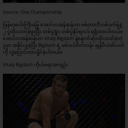
Source: One Championship
မြန်မာ့စပါးကြီးမြွေ ​အောင်​လအန်​ဆန်​ဟာ ဗစ်​တာလီဘစ်​ဒက်​ရှ်​နဲ့
၂ ပွဲထိုးသတ်​ခဲ့ဖူးပြီး တစ်​ပွဲရှုံး၊ တစ်​ပွဲနိုင်​ရလဒ်​ ရရှိထားပါတယ်။ ​
အောင်​လအန်​ဆန်​ဟာ Vitaly Bigdash နဲ့နောက်ဆုံးထိုးသတ်ခဲ့တဲ့
ပွဲမှာ အနိုင်​ယူခဲ့ပြီး Bigdash ရဲ့ မစ်​ဒယ်​ဝိတ်​တန်း ချန်​ပီယံခါးပတ်​
ကို လွှဲ​ပြောင်းထားနိူင်ခဲ့ပါတယ်။
Vitaly Bigdash ကိုယ်ရေးအကျဉ်း