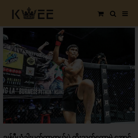
Skip
to
content
View
Larger
Image
ချန်ပီယံခါးပတ်ကာကွယ်ပွဲ ထိုးသတ်တော့မဲ့ အောင်