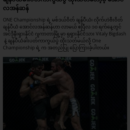
လအန်ဆန်
ONE Championship
ရဲ့ မစ်ဒယ်ဝိတ် ချန်ပီယံ၊ လိုက်​ဟဲဗီးဝိတ်​
ချန်​ပီယံ ​အောင်​လအန်​ဆန်​ဟာ လာမယ်​ ဧပြီလ ၁၀ ရက်နေ့တွင်
အင်​ဒိုနီးရှားနိုင်​ငံ ဂျကာတာမြို့မှာ ရုရှားနိုင်​ငံသား Vitaly Bigdash
နဲ့ ချန်​ပီယံခါးပတ်​ကာကွယ်​ပွဲ ထိုးသတ်​မယ်​လို့ One
Championship ရဲ့ က အတည်​ပြု ပြောကြားခဲ့ပါတယ်။