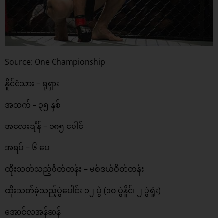
Source: One Championship
နိူင်ငံသား – ရုရှား
အသက် – ၃၅ နှစ်
အလေးချိန် – ၁၈၅ ပေါင်
အရပ် – ၆ ပေ
ထိုးသတ်သည့်ဝိတ်တန်း – မစ်​ဒယ်​ဝိတ်​တန်း
ထိုးသတ်ခဲ့သည့်ပွဲပေါင်း ၁၂ ပွဲ (၁၀ ပွဲနိူင်၊ ၂ ပွဲရှုံး)
အောင်လအန်ဆန်