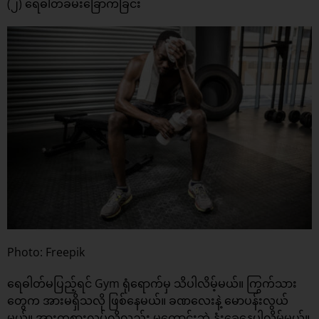
(၂) ရေဓါတ်ခမ်းခြောက်ခြင်း
Photo: Freepik
ရေဓါတ်မပြည့်ရင် Gym ရုံရောက်မှ သိပါလိမ့်မယ်။ ကြွက်သား
တွေက အားမရှိသလို ဖြစ်နေမယ်။ ခဏလေးနဲ့ မောပန်းလွယ်
မယ်။ အားကစားလုပ်လို့လည်း မကောင်းဘဲ နုံးခွေနေပါလိမ့်မယ်။