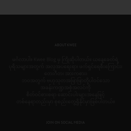
for:
ABOUT KWEE
မင်္ဂလာပါ။ Kwee Blog မှ ကြိုဆိုပါတယ်။ ယနေ့ခေတ်ရဲ့
ပုရိသများအတွက် အလှအပရေးရာ၊ ဖက်ရှင်ရေစီးကြောင်း၊
တေးဂီတ၊ အားကစား၊
ဘဝအတွက် ဗဟုသုတအဖြာဖြာတို့ပါဝင်သော
အခန်းကဏ္ဍအစုံအလင်ကို
စိတ်ဝင်စားစရာ ဆောင်းပါးများအနေဖြင့်
တစ်နေရာတည်းမှာ စုစည်းတွေ့ရှိနိုင်မှာဖြစ်ပါတယ်။
JOIN ON SOCIAL MEDIA