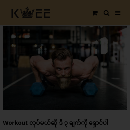
Skip
to
content
View
Larger
Image
Workout လုပ်မယ်ဆို ဒီ ၃ ချက်ကို ရှောင်ပါ