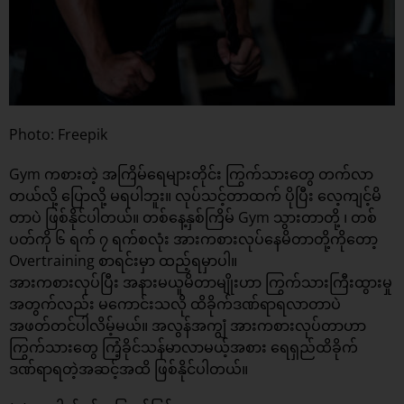
Photo: Freepik
Gym ကစားတဲ့ အကြိမ်ရေများတိုင်း ကြွက်သားတွေ တက်လာ
တယ်လို့ ပြောလို့ မရပါဘူး။ လုပ်သင့်တာထက် ပိုပြီး လေ့ကျင့်မိ
တာပဲ ဖြစ်နိုင်ပါတယ်။ တစ်နေ့နှစ်ကြိမ် Gym သွားတာတို့ ၊ တစ်
ပတ်ကို ၆ ရက် ၇ ရက်စလုံး အားကစားလုပ်နေမိတာတို့ကိုတော့
Overtraining စာရင်းမှာ ထည့်ရမှာပါ။
အားကစားလုပ်ပြီး အနားမယူမိတာမျိုးဟာ ကြွက်သားကြီးထွားမှု
အတွက်လည်း မကောင်းသလို ထိခိုက်ဒဏ်ရာရလာတာပဲ
အဖတ်တင်ပါလိမ့်မယ်။ အလွန်အကျွံ အားကစားလုပ်တာဟာ
ကြွက်သားတွေ ကြံ့ခိုင်သန်မာလာမယ့်အစား ရေရှည်ထိခိုက်
ဒဏ်ရာရတဲ့အဆင့်အထိ ဖြစ်နိုင်ပါတယ်။