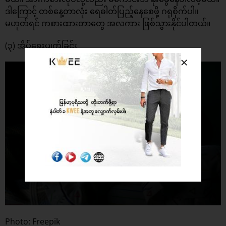
ဒါကြောင့် တစ်နေ့တာလုံး ရေဓါတ်ပြည့်နေစေဖို့ ဂရုစိုက်ပါ။
မဟုတ်ရင် ကစားထားတာတွေ အလကား ဖြစ်သွားနိုင်ပါတယ်။
(၃) အိပ်ရေးပျက်ခြင်း
Photo: Freepik