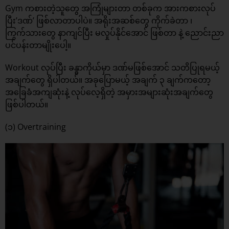
Gym ကစားတဲ့သူတွေ အကြုံများတာ တစ်ခုက အားကစားလုပ်
ပြီး’ဒဏ်’ ဖြစ်လာတာပါပဲ။ အရိုးအဆစ်တွေ ကိုက်ခဲတာ ၊
ကြွက်သားတွေ နာကျင်ပြီး မလှုပ်နိုင်အောင် ဖြစ်တာ နဲ့ ညောင်းညာ
ပင်ပန်းတာမျိုးပေါ့။
Workout လုပ်ပြီး ခန္ဓာကိုယ်မှာ ဒဏ်မဖြစ်အောင် သတိပြုရမယ့်
အချက်တွေ ရှိပါတယ်။ အခုပြောမယ့် အချက် ၃ ချက်ကတော့
အခြေခံအကျဆုံးနဲ့ လုပ်လေ့ရှိတဲ့ အမှားအများဆုံးအချက်တွေ
ဖြစ်ပါတယ်။
(၁) Overtraining