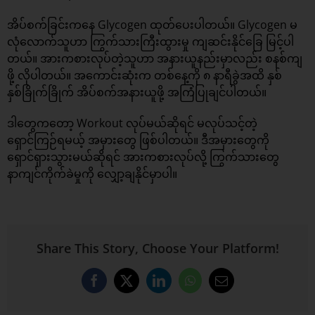
အိပ်စက်ခြင်းကနေ Glycogen ထုတ်ပေးပါတယ်။ Glycogen မ
လုံလောက်သူဟာ ကြွက်သားကြီးထွားမှု ကျဆင်းနိုင်ခြေ မြင့်ပါ
တယ်။ အားကစားလုပ်တဲ့သူဟာ အနားယူနည်းမှာလည်း စနစ်ကျ
ဖို့ လိုပါတယ်။ အကောင်းဆုံးက တစ်နေ့ကို ၈ နာရီခွဲအထိ နှစ်
နှစ်ခြိုက်ခြိုက် အိပ်စက်အနားယူဖို့ အကြံပြုချင်ပါတယ်။
ဒါတွေကတော့ Workout လုပ်မယ်ဆိုရင် မလုပ်သင့်တဲ့
ရှောင်ကြဉ်ရမယ့် အမှားတွေ ဖြစ်ပါတယ်။ ဒီအမှားတွေကို
ရှောင်ရှားသွားမယ်ဆိုရင် အားကစားလုပ်လို့ ကြွက်သားတွေ
နာကျင်ကိုက်ခဲမှုကို လျှော့ချနိုင်မှာပါ။
Share This Story, Choose Your Platform!
Facebook
X
LinkedIn
WhatsApp
Email