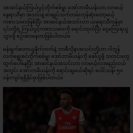
အာဆင်နယ်ကြယ်ပွင့်တိုက်စစ်မှူး အော်ဘာမီယန်းဟာ လာမယ့်
နွေရာသီမှာ အသင်းနဲ့ စာချုပ်သက်တမ်းကုန်ဆုံးတော့မယ့်
ကစားသမားဖြစ်ပြီး အာဆင်နယ်အသင်းဟာ ယခုရာသီကုန်မှာ
၎င်းတို့ရဲ့ ကြယ်ပွင့်ကစားသမားကို ရောင်းထုတ်ပြီး ငွေကြေးရယူ
သွားဖို့ စဉ်းစားနေတာဖြစ်ပါတယ်။
မန်ချက်စတာယူနိုက်တက်နဲ့ ဘာစီလိုနာအသင်းတို့ဟာ ဂါဘွန်
လက်ရွေးစင်တိုက်စစ်မှူး အော်ဘာမီယန်းကို ခေါ်ယူဖို့ သတင်းတွေ
ထွက်ပေါ်နေပြီး အာဆင်နယ်အသင်းဟာ လာမယ့်လအနည်းငယ်
အတွင်း အော်ဘာမီယန်းကို ရောင်းချမယ်ဆိုရင် ပေါင်သန်း ၅၀
ဝန်းကျင်ရရှိနိုင်မှာဖြစ်ပါတယ်။