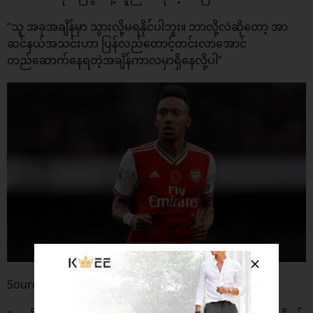
“သူ အခုအချိန်မှာ သွားလို့မရနိုင်ပါဘူး။ ဘာလို့လဲဆိုတော့ အာ
ဆင်နယ်အသင်းဟာ ပြန်လည်တောင့်တင်းလာအောင်
တည်ဆောက်နေရတဲ့အချိန်ကာလမှာရှိနေလို့ပါ”
Source : Daily Mail