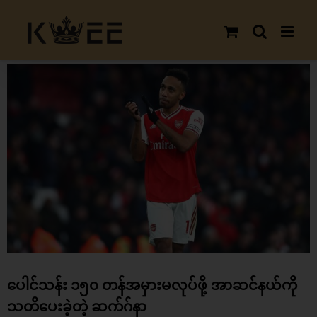
Skip
to
content
View
Larger
Image
ပေါင်သန်း ၁၅၀ တန်အမှားမလုပ်ဖို့ အာဆင်နယ်ကို
သတိပေးခဲ့တဲ့ ဆက်ဂ်နာ