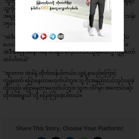
“သူတို့ သူ့ကို ဆုံးရှုံးဖို့ မတတ်နိုင်ပါဘူး။ တကယ်လို့ ပေးစရာရှိရင်
သူ့ကိုပဲ ပေးရမှာပါ။ ဘာလို့လဲဆိုတော့ သူတို့တွေ သူ့လို
အရည်အသွေးမျိုးနဲ့ တစ်ယောက်ယောက်ကို လိုချင်ရင် ပေါင်သန်း
၁၅၀ လောက် ကုန်ကျမှာမို့လို့ပါ”
“အဲဒီတော့ ပေါင်သန်း ၁၅၀ မသုံးစွဲပဲ ပေါင်သန်း ၅၀ ကို သူ့ကိုပဲ
ပေးလိုက်ပါ။ ဒီအခြေအနေက ဗန်ပါစီတုန်းကလို အတူတူပါပဲ။
အဲဒီအခြေအနေကနေ ခင်ဗျား လေ့လာသင်ယူရမယ်လို့ ကျွန်တော်
ထင်ပါတယ်”
“အူဘာက အဲဒါနဲ့ ထိုက်တန်ပါတယ်။ သူ့ရဲ့နာမည်ကြောင့်
ကျွန်တော် ပြောနေတာမဟုတ်ပါဘူး။ သူ ဂိုးအနည်းငယ်သွင်းယူခဲ့
လို့လည်း ပြောနေတာမဟုတ်ပါဘူး။ သူက လိဂ်မှာ အကောင်းဆုံး
တိုက်စစ်မှူးပါ”လို့ ပြောကြားခဲ့ပါတယ်။
Share This Story, Choose Your Platform!