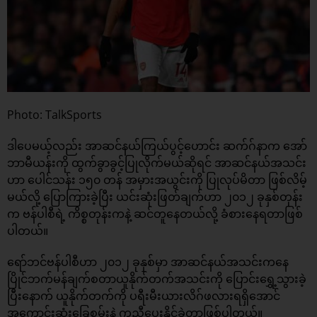
Photo: TalkSports
ဒါပေမယ့်လည်း အာဆင်နယ်ကြယ်ပွင့်ဟောင်း ဆက်ဂ်နာက အော်
ဘာမီယန်းကို ထွက်ခွာခွင့်ပြုလိုက်မယ်ဆိုရင် အာဆင်နယ်အသင်း
ဟာ ပေါင်သန်း ၁၅၀ တန် အမှားအယွင်းကို ပြုလုပ်မိတာ ဖြစ်လိမ့်
မယ်လို့ ပြောကြားခဲ့ပြီး ယင်းဆုံးဖြတ်ချက်ဟာ ၂၀၁၂ ခုနှစ်တုန်း
က ဗန်ပါစီရဲ့ ကိစ္စတုန်းကနဲ့ ဆင်တူနေတယ်လို့ ခံစားနေရတာဖြစ်
ပါတယ်။
ရော်ဘင်ဗန်ပါစီဟာ ၂၀၁၂ ခုနှစ်မှာ အာဆင်နယ်အသင်းကနေ
ပြိုင်ဘက်မန်ချက်စတာယူနိုက်တက်အသင်းကို ပြောင်းရွှေ့သွားခဲ့
ပြီးနောက် ယူနိုက်တက်ကို ပရီးမီးယားလိဂ်ဖလားရရှိအောင်
အကောင်းဆုံးခြေစွမ်းနဲ့ ကူညီပေးနိုင်ခဲ့တာဖြစ်ပါတယ်။