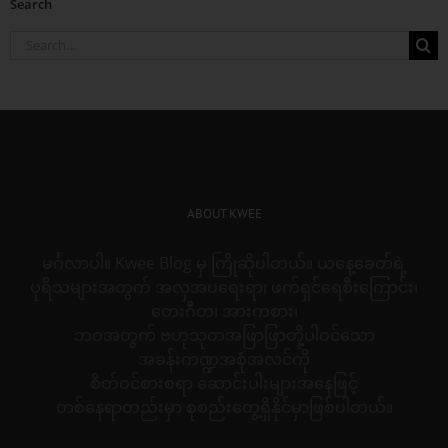
Search
Search
for:
ABOUT KWEE
မင်္ဂလာပါ။ Kwee Blog မှ ကြိုဆိုပါတယ်။ ယနေ့ခေတ်ရဲ့
ပုရိသများအတွက် အလှအပရေးရာ၊ ဖက်ရှင်ရေစီးကြောင်း၊
တေးဂီတ၊ အားကစား၊
ဘဝအတွက် ဗဟုသုတအဖြာဖြာတို့ပါဝင်သော
အခန်းကဏ္ဍအစုံအလင်ကို
စိတ်ဝင်စားစရာ ဆောင်းပါးများအနေဖြင့်
တစ်နေရာတည်းမှာ စုစည်းတွေ့ရှိနိုင်မှာဖြစ်ပါတယ်။