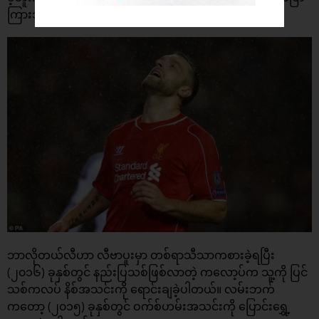
ကြားသွားခဲ့ပါတယ်။
ဘာလိုတယ်လီဟာ လီဗာပူးမှာ တစ်ရာသီသာကစားခဲ့ရပြီး
(၂၀၁၆) ခုနှစ်တွင် နည်းပြသစ်ဖြစ်လာတဲ့ ကလော့ပ်က သူ့ကို ပြင်
သစ်ကလပ် နိစ်အသင်းကို ရောင်းချခဲ့ပါတယ်။ လမ်းဘက်
ကတော့ (၂၀၁၅) ခုနှစ်တွင် ဝက်စ်ဟမ်းအသင်းကို ပြောင်းရွှေ့