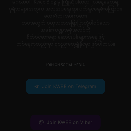
မင်္ဂလာပါ။ Kwee Blog မှ ကြိုဆိုပါတယ်။ ယနေ့ခေတ်ရဲ့
ပုရိသများအတွက် အလှအပရေးရာ၊ ဖက်ရှင်ရေစီးကြောင်း၊
တေးဂီတ၊ အားကစား၊
ဘဝအတွက် ဗဟုသုတအဖြာဖြာတို့ပါဝင်သော
အခန်းကဏ္ဍအစုံအလင်ကို
စိတ်ဝင်စားစရာ ဆောင်းပါးများအနေဖြင့်
တစ်နေရာတည်းမှာ စုစည်းတွေ့ရှိနိုင်မှာဖြစ်ပါတယ်။
JOIN ON SOCIAL MEDIA
Join KWEE on Telegram
Join KWEE on Viber