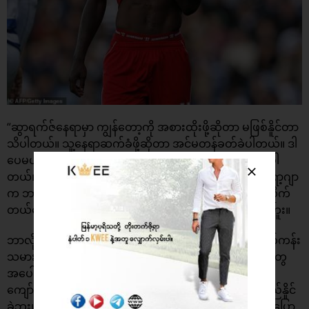
“ဆွာရက်ဇ်နေရာမှာ ကျွန်တော့ကို အစားထိုးဖို့ဆိုတာ မဖြစ်နိူင်တာ
သိပါတယ်။ သူ့နေရာဆက်ခံဖို့ဆိုတာ အင်မတန်ခတ်ခဲပါတယ်။ ဒါ
ပေမယ့် လီဗာပူးကို စရောက်တော့ ဂိုးအနည်းငယ် စသွင်းခဲ့ပါ
တယ်။ ပျော်လည်းပျော်ခဲ့တယ်။ နောက်ပိုင်းတော့ နည်းပြ ရော့ဂျာ
က ဘာလိုတယ်လီကို ခေါ်ယူလိုက်ပြီး ပွဲထွက်ခွင့် ပုံမှန်ပေးလိုက်
တယ်လေ။ နည်းပြရဲ့လုပ်ရပ်ကို ကျွန်တော် နားမလည်နိူင်ခဲ့ဘူး။
ဘာလိုတယ်လီဆိုတာ ကလေးတစ်ယောက်လိုပဲ။ တစ်ဇောက်ကန်း
သမား။ လေ့ကျင့်ရေးကွင်းထဲက သူ့ရဲ့အပြုအမူတွေကို လူတွေ
အပေါ် လေးစားမူကင်းမဲ့တယ်။ ရော့ဂျာအနေနဲ့ ကျွန်တော့ကို
ကျော်ပြီး သူ့ကိုဘာလို့ပိုပြီးကစားခွင့်ပေးလဲဆိုတာ နားမလည်နိူင်
ခဲ့ဘူး။” ဟု လမ်းဘက်က Bristol Live နဲ့အင်တာဗြူးစဉ်မှာ ပြော