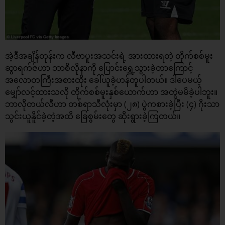
အဲ့ဒီအချိန်တုန်းက လီဗာပူးအသင်းရဲ့ အားထားရတဲ့ တိုက်စစ်မူး
ဆွာရက်ဇ်ဟာ ဘာစိလိုနာကို ပြောင်းရွှေ့သွားခဲ့တာကြောင့်
အလောတကြီးအစားထိုး ခေါ်ယူခဲ့ဟန်တူပါတယ်။ ဒါပေမယ့်
မျှော်လင့်ထားသလို တိုက်စစ်မူးနှစ်ယောက်ဟာ အတွဲမမိခဲ့ပါဘူး။
ဘာလိုတယ်လီဟာ တစ်ရာသီလုံးမှာ (၂၈) ပွဲကစားခဲ့ပြီး (၄) ဂိုးသာ
သွင်းယူနိူင်ခဲ့တဲ့အထိ ခြေစွမ်းတွေ ဆိုးရွားခဲ့ကြတယ်။