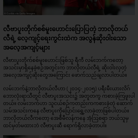
လီဗာပူးတိုက်စစ်မူးဟောင်းပြောပြတဲ့ ဘာလိုတယ်
လီရဲ့ လေ့ကျင့်ရေးကွင်းထဲက အလွန်ဆိုးဝါးသော
အလေ့အကျင့်များ
လီဗားပူးတိုက်စစ်မူးဟောင်းဖြစ်သူ ရီကီ လမ်းဘက်ကတော့
အသင်းမှာရှိနေခဲ့စဉ်အတွင်းက ဘာလိုတယ်လီရဲ့ ဆိုးဝါးလှတဲ့
အလေ့အကျင့်ဆိုးတွေအကြောင်း ဖောက်သည်ချလာပါတယ်။
လမ်းဘက်နဲ့ဘာလိုတယ်လီဟာ (၂၀၁၄-၂၀၁၅) ပရီးမီးယားလိဂ်
ဘောလုံးရာသီတွင် လီဗာပူးအသင်း၌ အတူတကွ ကစားခဲ့ကြဖူးပါ
တယ်။ လမ်းဘက်ဟာ သူငယ်စဉ်ကတည်းကကစားခဲ့တဲ့ ဆောက်
သမ်အသင်းကနေ လီဗာပူးကိုပြောင်းရွှေ့လာခဲ့တာဖြစ်ပါတယ်။
ဘာလိုတယ်လီကတော့ အေစီမီလန်ကနေ အံ့ဩစရာ ဘယ်သူမှ
ထင်မှတ်မထားဘဲ လီဗာပူးဆီ ရောက်ရှိလာခဲ့တာပါ။