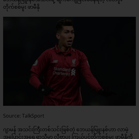
တိုက်စစ်မူး ဖာမီနို
Source: TalkSport
ဂျာမန် အသင်းကြီးတစ်သင်းဖြစ်တဲ့ ဘေယန်မြူးနစ်ဟာ လာမဲ့
အပြောင်းအရွှေ့ရာသီမှာ လီဗာပူး ကြယ်ပွင့်တိုက်စစ်မူး ဖာမီနိုကို