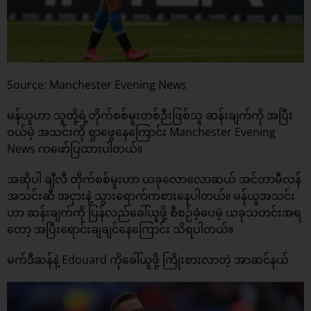
Source: Manchester Evening News
မန်ယူဟာ သူတို့ရဲ့တိုက်စစ်မူးတစ်ဉီးဖြစ်သူ ဆန်းချက်ကို အပြီး
ဝယ်မဲ့ အသင်းကို ရှာဖွေနေကြောင်း Manchester Evening
News ကဖော်ပြထားပါတယ်။
အဆိုပါ ချီလီ တိုက်စစ်မူးဟာ ယခုလောလောဆယ် အင်တာမီလန်
အသင်းဆီ အငှားနဲ့ သွားရောက်ကစားနေပါတယ်။ မန်ယူအသင်း
ဟာ ဆန်းချက်ကို ပြန်လည်ခေါ်ယူဖို့ စီစဉ်ခဲ့ပေမဲ့ ယခုသတင်းအရ
တော့ အပြီးရောင်းချချင်နေကြောင်း သိရပါတယ်။
မက်ဒီဆန်နဲ့ Edouard ကိုခေါ်ယူဖို့ ကြိုးစားလာတဲ့ အာဆင်နယ်