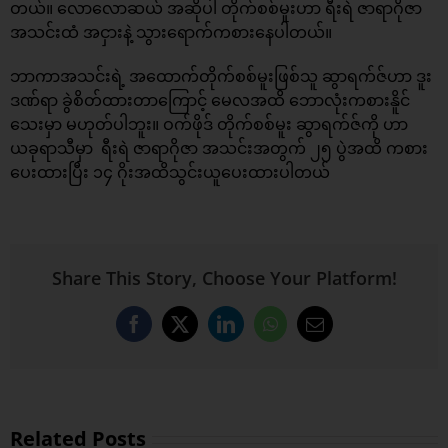
တယ်။ လောလောဆယ် အဆိုပါ တိုက်စစ်မူးဟာ ရီးရဲ ဇာရာဂိုဇာ
အသင်းထံ အငှားနဲ့ သွားရောက်ကစားနေပါတယ်။
ဘာကာအသင်းရဲ့ အထောက်တိုက်စစ်မူးဖြစ်သူ ဆွာရက်ဇ်ဟာ ဒူး
ဒဏ်ရာ ခွဲစိတ်ထားတာကြောင့် မေလအထိ ဘောလုံးကစားနိူင်
သေးမှာ မဟုတ်ပါဘူး။ ဝက်ဖိုဒ် တိုက်စစ်မူး ဆွာရက်ဇ်ကို ဟာ
ယခုရာသီမှာ ရီးရဲ ဇာရာဂိုဇာ အသင်းအတွက် ၂၅ ပွဲအထိ ကစား
ပေးထားပြီး ၁၄ ဂိုးအထိသွင်းယူပေးထားပါတယ်
Share This Story, Choose Your Platform!
Facebook
X
LinkedIn
WhatsApp
Email
Related Posts