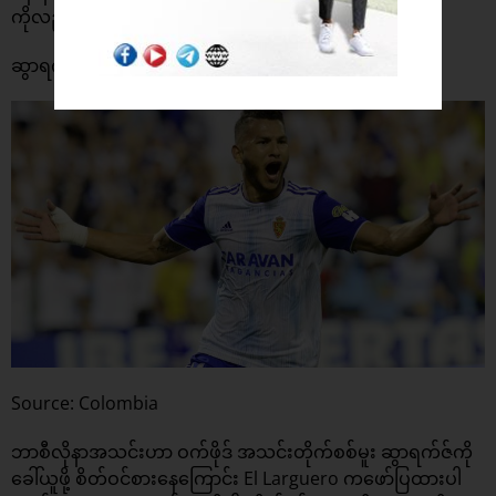
ကိုလည်း အဲ့မရိတ်ကွင်း ထံခေါ်ယူဖို့ မျက်စိကြနေပါတယ်။
ဆွာရက်ဇ် ကို ဆွာရက်ဇ် နဲ့အစားထိုဖို့ စဉ်းစားနေတဲ့ ဘာကာ
Source: Colombia
ဘာစီလိုနာအသင်းဟာ ဝက်ဖိုဒ် အသင်းတိုက်စစ်မူး ဆွာရက်ဇ်ကို
ခေါ်ယူဖို့ စိတ်ဝင်စားနေကြောင်း El Larguero ကဖော်ပြထားပါ