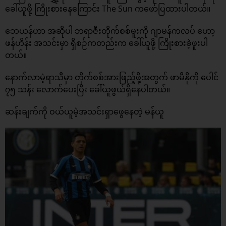
ခေါ်ယူဖို့ ကြိုးစားနေကြောင်း The Sun ကဖော်ပြထားပါတယ်။
ဘေယန်ဟာ အဆိုပါ ဘရာဇီးတိုက်စစ်မူးကို ဂျာမန်ကလပ် ဟော့
ဖန်ဟိန်း အသင်းမှာ ရှိစဉ်ကတည်းက ခေါ်ယူဖို့ ကြိုးစားခဲ့ဖူးပါ
တယ်။
နောက်လာမဲ့ရာသီမှာ တိုက်စစ်အားဖြည့်ဖို့အတွက် ဖာမီနိုကို ပေါင်
၇၅ သန်း လောက်ပေးပြီး ခေါ်ယူဖွယ်ရှိနေပါတယ်။
ဆန်းချက်ကို ဝယ်ယူမဲ့အသင်းရှာဖွေနေတဲ့ မန်ယူ