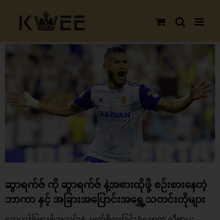
Skip
to
content
View
Larger
Image
ဆွာရက်ဇ် ကို ဆွာရက်ဇ် နဲ့အစားထိုဖို့ စဉ်းစားနေတဲ့
ဘာကာ နှင့် အခြားအပြောင်းအရွှေ့သတင်းတိုများ
ဘေယန်မြူးနစ်အသင်းရဲ့ မျက်စိကျခြင်းခံနေရတဲ့ လီဗာပူး