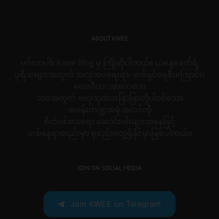
ABOUT KWEE
မင်္ဂလာပါ။ Kwee Blog မှ ကြိုဆိုပါတယ်။ ယနေ့ခေတ်ရဲ့
ပုရိသများအတွက် အလှအပရေးရာ၊ ဖက်ရှင်ရေစီးကြောင်း၊
တေးဂီတ၊ အားကစား၊
ဘဝအတွက် ဗဟုသုတအဖြာဖြာတို့ပါဝင်သော
အခန်းကဏ္ဍအစုံအလင်ကို
စိတ်ဝင်စားစရာ ဆောင်းပါးများအနေဖြင့်
တစ်နေရာတည်းမှာ စုစည်းတွေ့ရှိနိုင်မှာဖြစ်ပါတယ်။
JOIN ON SOCIAL MEDIA
Join KWEE on Telegram