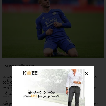
Source: TalkSport
လက်စတာ အသင်းရဲ့ ကွင်းလယ်ဖန်တီးရှင် မက်ဒီဆန် နဲ့ ဆဲလ်
တစ် တိုက်စစ်မူး Odsonne Edouard တို့ကို နောက်လာမဲ့
အပြောင်းအရွှေ့ရာသီမှာ အရခေါ်ယူဖို့ အာဆင်နယ်အသင်းက
ကြိုးစားနေကြောင်း Daily Mail ကဖော်ပြထားပါတယ်။
ဂန်းနား တွေဟာ RB Leipzig နောက်ခံလူ Dayot Upamecano