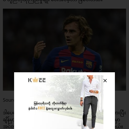
Source : Bóng đá
ဒါပေမယ့်လည်း ဆန်းချက်ဇ်ဟာ အိုးထရက်ဖို့ဒ်မှာ ၄၅ ပွဲကစားပြီး
ချိန်မှာ ၅ ဂိုးသာ သွင်းယူနိုင်ခဲ့ပြီးနောက် ယခုရာသီ မစတင်မီမှာ
အင်တာမီလန်အသင်းကို အငှားချခြင်းကို ခံခဲ့ရတာ ဖြစ်ပါတယ်။