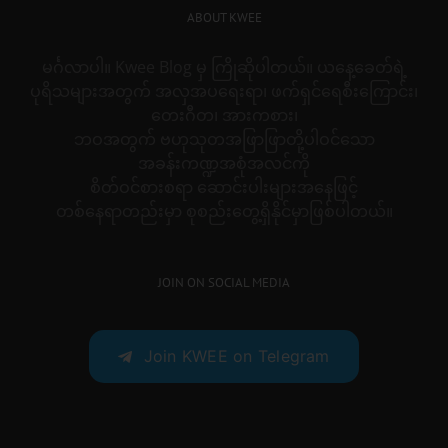
ABOUT KWEE
မင်္ဂလာပါ။ Kwee Blog မှ ကြိုဆိုပါတယ်။ ယနေ့ခေတ်ရဲ့
ပုရိသများအတွက် အလှအပရေးရာ၊ ဖက်ရှင်ရေစီးကြောင်း၊
တေးဂီတ၊ အားကစား၊
ဘဝအတွက် ဗဟုသုတအဖြာဖြာတို့ပါဝင်သော
အခန်းကဏ္ဍအစုံအလင်ကို
စိတ်ဝင်စားစရာ ဆောင်းပါးများအနေဖြင့်
တစ်နေရာတည်းမှာ စုစည်းတွေ့ရှိနိုင်မှာဖြစ်ပါတယ်။
JOIN ON SOCIAL MEDIA
Join KWEE on Telegram