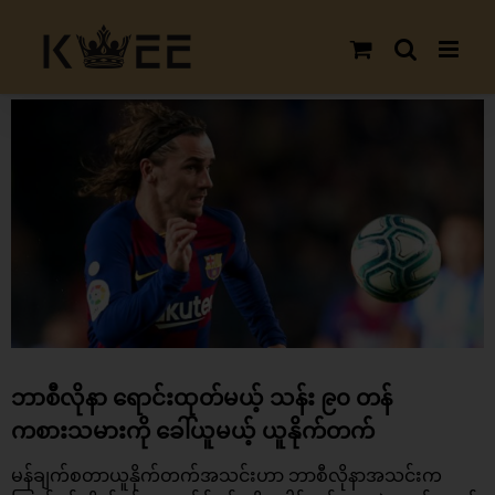
Skip
to
content
View
Larger
Image
ဘာစီလိုနာ ရောင်းထုတ်မယ့် သန်း ၉၀ တန်
ကစားသမားကို ခေါ်ယူမယ့် ယူနိုက်တက်
မန်ချက်စတာယူနိုက်တက်အသင်းဟာ ဘာစီလိုနာအသင်းက