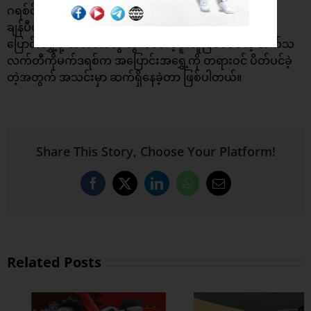
ဂရစ်ဇ်မန်းဟာ ၂၀၁၇ ခုနှစ်တုန်း မန်ချက်စတာယူနိုက်တက်
ချန်ပီယံလိဂ်ဝင်ခွင့် ပြန်လည်ရရှိပြီးနောက် အိုးထရက်ဖို့ဒ်ကို
ပြောင်းရွှေ့ဖို့ သတင်းတွေ ထွက်ပေါ်ခဲ့ဖူးသူဖြစ်ပေမယ့် အက်သ
လက်တီကိုမက်ဒရစ်က အပြောင်းအရွှေ့ကို တရားဝင် ပိတ်ပင်ခဲ့
တဲ့အတွက် အသင်းမှာ ဆက်ရှိနေခဲ့တာ ဖြစ်ပါတယ်။
Share This Story, Choose Your Platform!
Facebook
X
LinkedIn
WhatsApp
Email
Related Posts