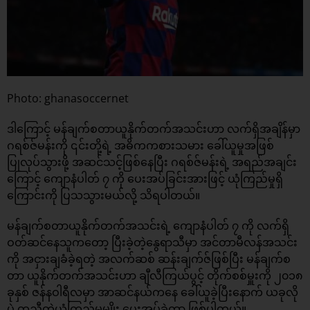
Photo: ghanasoccernet
ဒါကြောင့် မန်ချက်စတာယူနိုက်တက်အသင်းဟာ လက်ရှိအချိန်မှာ
ဂရစ်ဇ်မန်းကို ၎င်းတို့ရဲ့ အဓိကကစားသမား ခေါ်ယူမှုအဖြစ်
ပြုလုပ်သွားဖို့ အဆင်သင့်ဖြစ်နေပြီး ဂရစ်ဇ်မန်းရဲ့ အရည်အချင်း
ကြောင့် ကျောနံပါတ် ၇ ကို ပေးအပ်ခြင်းအားဖြင့် ယုံကြည်မှုရှိ
ကြောင်းကို ပြသသွားမယ်လို့ သိရပါတယ်။
မန်ချက်စတာယူနိုက်တက်အသင်းရဲ့ ကျောနံပါတ် ၇ ကို လက်ရှိ
ဝတ်ဆင်နေသူကတော့ ပြီးခဲ့တဲ့နွေရာသီမှာ အင်တာမီလန်အသင်း
ကို အငှားချခံခဲ့ရတဲ့ အလက်ဆစ် ဆန်းချက်ဇ်ဖြစ်ပြီး မန်ချက်စ
တာ ယူနိုက်တက်အသင်းဟာ ချီလီကြယ်ပွင့် တိုက်စစ်မှူးကို ၂၀၁၈
ခုနှစ် ဇန်နဝါရီလမှာ အာဆင်နယ်ကနေ ခေါ်ယူခဲ့ပြီးနောက် ယခုလို
ပဲ တူညီတဲ့ယုံကြည်မှုမျိုး ပေးအပ်ခဲ့တာ ဖြစ်ပါတယ်။