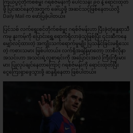
ကြယ်ပွင့်တိုက်စစ်မှူး ဂရစ်ဇ်မန်းကို ပေါင်သန်း ၉၀ နဲ့ ရောင်းထုတ်
ဖို့ ပြင်ဆင်နေတဲ့အတွက် ခေါ်ယူဖို့ အဆင်သင့်ဖြစ်နေတယ်လို့
Daily Mail က ဖော်ပြခဲ့ပါတယ်။
ပြင်သစ် လက်ရွေးစင်တိုက်စစ်မှူး ဂရစ်ဇ်မန်းဟာ ပြီးခဲ့တဲ့နွေရာသီ
ကမှ နူးကမ့်ကို ပြောင်းရွှေ့ရောက်ရှိလာခဲ့သူဖြစ်ပြီး ၎င်းဆီကနေ
မျှော်လင့်ထားတဲ့ အကျိုးသက်ရောက်မှုမျိုး ပြသနိုင်ခြင်းမရှိသေး
တဲ့ ကစားသမား ဖြစ်ပါတယ်။ လက်ရှိအချိန်မှာတော့ ဘာစီလိုနာ
အသင်းဟာ အသင်းရဲ့လူစာရင်းကို အပြောင်းအလဲ ကြီးကြီးမား
မား ပြုလုပ်ချင်နေတာကြောင့် ဂရစ်ဇ်မန်းကို ရောင်းထုတ်ပြီး
ငွေကြေးရှာဖွေသွားဖို့ ဆန္ဒရှိနေတာ ဖြစ်ပါတယ်။