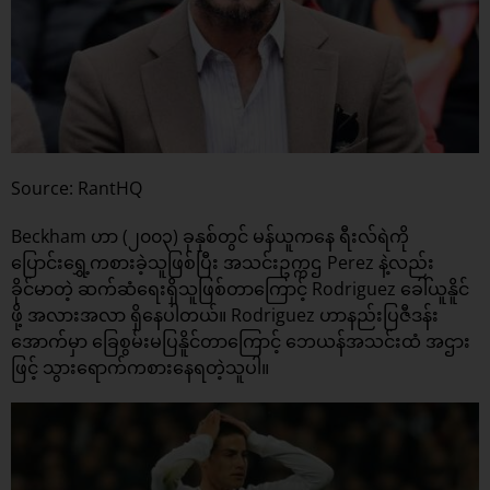
Source: RantHQ
Beckham ဟာ (၂၀၀၃) ခုနှစ်တွင် မန်ယူကနေ ရီးလ်ရဲကို
ပြောင်းရွှေ့ကစားခဲ့သူဖြစ်ပြီး အသင်းဥက္ကဌ Perez နဲ့လည်း
ခိုင်မာတဲ့ ဆက်ဆံရေးရှိသူဖြစ်တာကြောင့် Rodriguez ခေါ်ယူနိူင်
ဖို့ အလားအလာ ရှိနေပါတယ်။ Rodriguez ဟာနည်းပြဇီဒန်း
အောက်မှာ ခြေစွမ်းမပြနိူင်တာကြောင့် ဘေယန်အသင်းထံ အဌား
ဖြင့် သွားရောက်ကစားနေရတဲ့သူပါ။