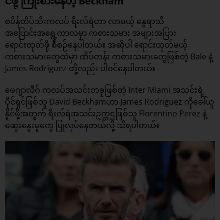
င်ဖို့ ကြိုးစားနေတဲ့ Beckham
စပိန်ထိပ်သီးကလပ် ရီးလ်ရဲဟာ လာမယ့် နွေရာသီ
အပြောင်းအရွှေ့ကာလမှာ ကစားသမား အများအပြား
ရောင်းထုတ်ဖို့ စီစဉ်နေပါတယ်။ အဆိုပါ ရောင်းထုတ်မယ့်
ကစားသမားတွေထဲမှာ ထိပ်တန်း ကစားသမားတွေဖြစ်တဲ့ Bale နဲ့
James Rodriguez တို့လည်း ပါဝင်နေပါတယ်။
မေဂျာလိဂ် ကလပ်အသင်းတခုဖြစ်တဲ့ Inter Miami အသင်းရဲ့
ပိုင်ရှင်ဖြစ်သူ David Beckhamဟာ James Rodriguez ကိုခေါ်ယူ
နိူင်ဖို့အတွက် ရီးလ်ရဲအသင်းဥက္ကဌဖြစ်သူ Florentino Perez နဲ့
ဆွေးနွေးမူတွေ ပြုလုပ်နေတယ်လို့ သိရပါတယ်။