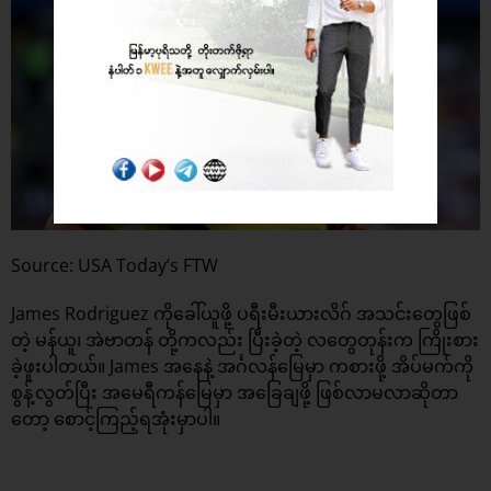
Source: USA Today’s FTW
James Rodriguez ကိုခေါ်ယူဖို့ ပရီးမီးယားလိဂ် အသင်းတွေဖြစ်
တဲ့ မန်ယူ၊ အဲဗာတန် တို့ကလည်း ပြီးခဲ့တဲ့ လတွေတုန်းက ကြိုးစား
ခဲ့ဖူးပါတယ်။ James အနေနဲ့ အင်္ဂလန်မြေမှာ ကစားဖို့ အိပ်မက်ကို
စွန့်လွတ်ပြီး အမေရီကန်မြေမှာ အခြေချဖို့ ဖြစ်လာမလာဆိုတာ
တော့ စောင့်ကြည့်ရအုံးမှာပါ။