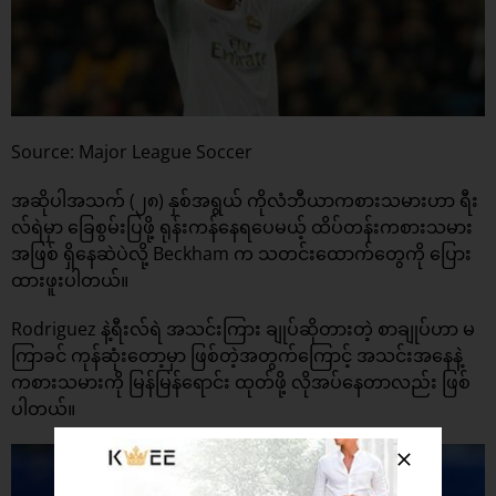
Source: Major League Soccer
အဆိုပါအသက် (၂၈) နှစ်အရွယ် ကိုလံဘီယာကစားသမားဟာ ရီး
လ်ရဲမှာ ခြေစွမ်းပြဖို့ ရုန်းကန်နေရပေမယ့် ထိပ်တန်းကစားသမား
အဖြစ် ရှိနေဆဲပဲလို့ Beckham က သတင်းထောက်တွေကို ပြေား
ထားဖူးပါတယ်။
Rodriguez နဲ့ရီးလ်ရဲ အသင်းကြား ချုပ်ဆိုတားတဲ့ စာချုပ်ဟာ မ
ကြာခင် ကုန်ဆုံးတော့မှာ ဖြစ်တဲ့အတွက်ကြောင့် အသင်းအနေနဲ့
ကစားသမားကို မြန်မြန်ရောင်း ထုတ်ဖို့ လိုအပ်နေတာလည်း ဖြစ်
ပါတယ်။