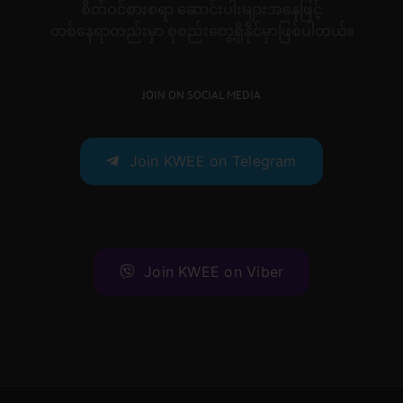
စိတ်ဝင်စားစရာ ဆောင်းပါးများအနေဖြင့်
တစ်နေရာတည်းမှာ စုစည်းတွေ့ရှိနိုင်မှာဖြစ်ပါတယ်။
JOIN ON SOCIAL MEDIA
Join KWEE on Telegram
Join KWEE on Viber