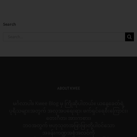
Search
Search
for:
ABOUT KWEE
မင်္ဂလာပါ။ Kwee Blog မှ ကြိုဆိုပါတယ်။ ယနေ့ခေတ်ရဲ့
ပုရိသများအတွက် အလှအပရေးရာ၊ ဖက်ရှင်ရေစီးကြောင်း၊
တေးဂီတ၊ အားကစား၊
ဘဝအတွက် ဗဟုသုတအဖြာဖြာတို့ပါဝင်သော
အခန်းကဏ္ဍအစုံအလင်ကို