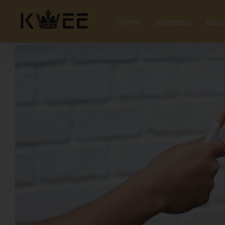
Skip
to
Home
အားကစား
တေး
content
View
Larger
Image