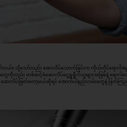
ပါတယ်။ သို့သော်လည်း ဆေးလိပ်သောက်ခြင်းက ကိုယ်တိုင်ရောဂါအန
ေကိုလည်း တစ်ဆင့်ခံဆေးလိပ်ငွေ့ရှုရှိုက်သူများအဖြစ်နဲ့ ရောဂါတွ
းလိပ်ဖြတ်တော့မယ်ဆိုရင် အောက်ပါနည်းလမ်းတွေနဲ့ ဖြတ်ကြည့်ဖ