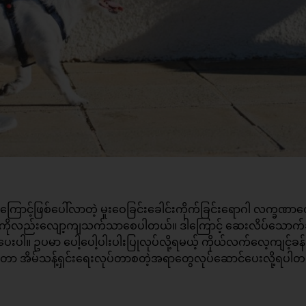
င်းကြောင့်ဖြစ်ပေါ်လာတဲ့ မူးဝေခြင်းခေါင်းကိုက်ခြင်းရောဂါ လက္ခဏာတ
ိတ်ကိုလည်းလျော့ကျသက်သာစေပါတယ်။ ဒါကြောင့် ဆေးလိပ်သောက်ခ
ေးပါ။ ဥပမာ ပေါ့ပေါ့ပါးပါးပြုလုပ်လို့ရမယ့် ကိုယ်လက်လေ့ကျင့်ခန်
်းတာ အိမ်သန့်ရှင်းရေးလုပ်တာစတဲ့အရာတွေလုပ်ဆောင်ပေးလို့ရပါ