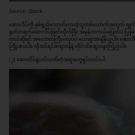
Source : iStock
ဆေးလိပ်ကို နှစ်ရှည်သောက်လာတဲ့သူတစ်ယောက်အတွက် ချက်ချင
ရုတ်တရက်ဆေးလိပ်ဖြတ်လိုက်ပြီး အမှန်တကယ်မပြတ်ပဲ ပြန်သ
တယ်ဆိုရင် အလောတကြီးမလုပ်ပဲ သေချာအချိန်ယူပါ။ ဆေးလိပ်ကို
ကြိုးစားပါ။ လိုအပ်ရင်ဆရာဝန်နဲ့ တိုင်ပင်ဆွေးနွေးကြည့်ပါ။
(၂) ဆေးလိပ်နဲ့ပတ်သတ်တဲ့အရာတွေရှင်းလင်းပါ