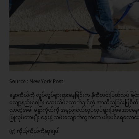
Source : New York Post
ခန္ဓာကိုယ်ကို လှုပ်လှုပ်ရှားရှားနေခြင်းက နီကိုတင်းပြတ်လပ်ခြ
လျော့နည်းစေပြီး ဆေးလိပ်သောက်ချင်တဲ့ အာသီသပြင်းပြစ
လာတဲ့အခါ ခန္ဓာကိုယ်ကို အနည်းငယ်လှုပ်လှုပ်ရှားဖြစ်အောင်နေပ
ပြုလုပ်တာမျိုး ခွေးနဲ့ လမ်းလျောက်ထွက်တာ ပန်းပင်ရေလောင
(၄) ကိုယ့်ကိုယ်ကိုဆုချပါ