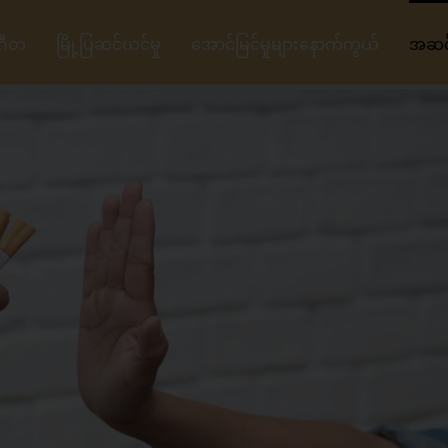
ဂီတ
မြို့ပြဆင်ယင်မှု
အောင်မြင်မှုများနောက်ကွယ်
အဆင့်