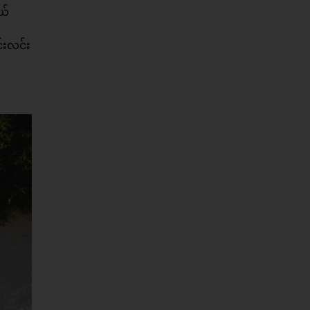
ယ်
်းလင်း