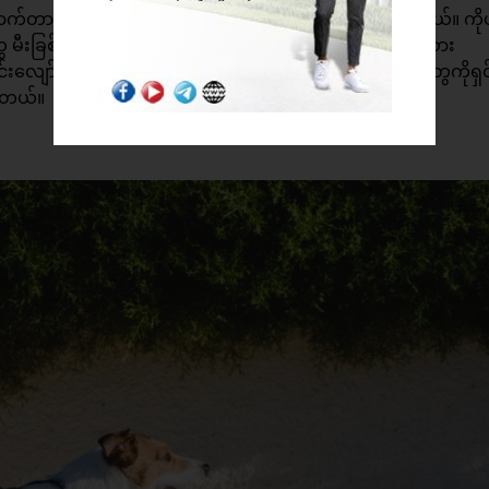
က်တာနဲ့ ပတ်သတ်တဲ့အရာတွေအားလုံးကိုရှင်းလင်းဖို့လိုပါမယ်။ ကို
ီးခြစ်တွေ ဆေးလိပ်ပြာခွက် ဆေးလိပ်နံ့စွဲနေတဲ့ အဝတ်အစား
်းလျော်ဖွတ်သန့်စင်လိုက်ပါ။ ဆေးလိပ်နဲ့ပတ်သတ်တဲ့ အရာတွေကိုရှင
ပါတယ်။