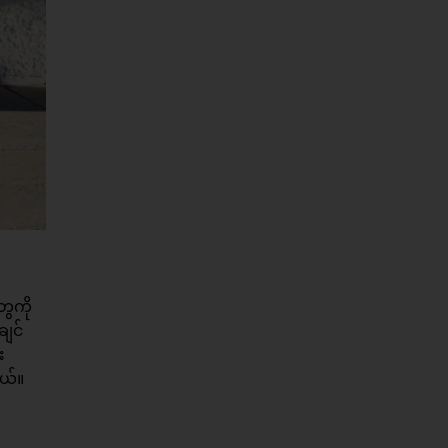
ွေကို
ျင်
း
တယ်။