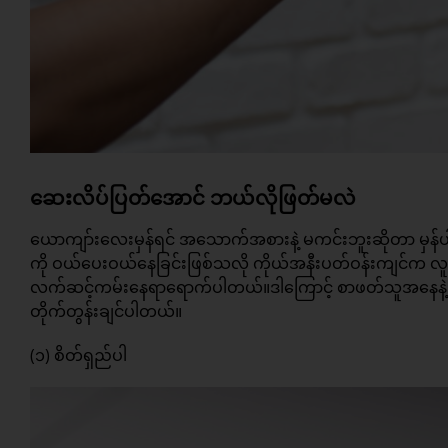
ဆေးလိပ်ပြတ်အောင် ဘယ်လိုဖြတ်မလဲ
ယောကျာ်းလေးမှန်ရင် အသောက်အစားနဲ့ မကင်းဘူးဆိုတာ မှန်
ကို ဝယ်ပေးဝယ်နေခြင်းဖြစ်သလို ကိုယ်အနီးပတ်ဝန်းကျင်က လူတွ
လက်ဆင့်ကမ်းနေရာရောက်ပါတယ်။ဒါကြောင့် စာဖတ်သူအနေနဲ့ ဆေ
တိုက်တွန်းချင်ပါတယ်။
(၁) စိတ်ရှည်ပါ