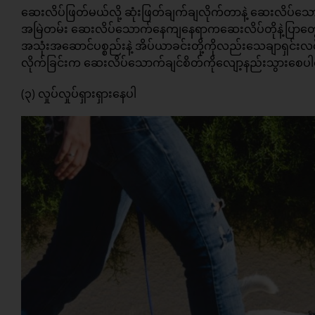
ဆေးလိပ်ဖြတ်မယ်လို့ ဆုံးဖြတ်ချက်ချလိုက်တာနဲ့ ဆေးလိပ်သော
အမြဲတမ်း ဆေးလိပ်သောက်နေကျနေရာကဆေးလိပ်တိုနဲ့ပြာတွေ မ
အသုံးအဆောင်ပစ္စည်းနဲ့ အိပ်ယာခင်းတို့ကိုလည်းသေချာရှင်းလင
လိုက်ခြင်းက ဆေးလိပ်သောက်ချင်စိတ်ကိုလျော့နည်းသွားစေ
(၃) လှုပ်လှုပ်ရှားရှားနေပါ