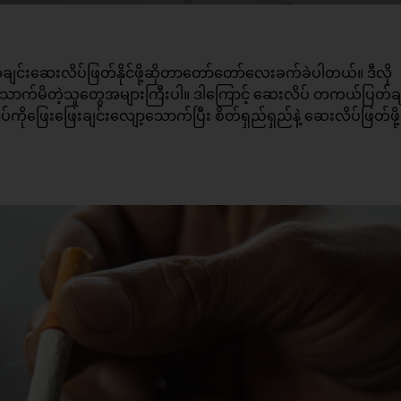
်းဆေးလိပ်ဖြတ်နိုင်ဖို့ဆိုတာတော်တော်လေးခက်ခဲပါတယ်။ ဒီလို
ောက်မိတဲ့သူတွေအများကြီးပါ။ ဒါကြောင့် ဆေးလိပ် တကယ်ပြတ်ချ
ဖြေးဖြေးချင်းလျော့သောက်ပြီး စိတ်ရှည်ရှည်နဲ့ ဆေးလိပ်ဖြတ်ဖို့