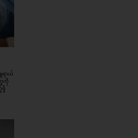
္တရာယ်
ေကို
ို့