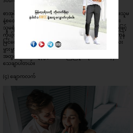
Source ; Shutterstock
စာအုပ်ဆိုတာ ရိုးရိုးတန်းတန်းစာအုပ်မျိုးတော့ မဟုတ်ပါဘူး။သူမ
နဲ့စတွေ့တဲ့ Date လေးတွေ သူမကို ဘယ်လောက်ချစ်ကြောင်း
သူမရဲ့ဘယ်အရာလေး တွေကချစ်ဖို့ကောင်းကြောင်း စသည်ဖြင့်
ကိုယ့်အချစ်တွေအားလုံးကို သူမအနေနဲ့ တစ်နေရာထဲမှာ အကုန်
မြင်တွေနိုင်အောင် ချရေးထားတဲ့စာအုပ်မျိုးပါ။ ဒီလိုသေးသေး
မွှားမွှားလေးကအစ မှတ်စုရေးထားတဲ့ စာအုပ်လေးကသူမ
အတွက် ဘယ်အချိန်ဖွင့်ဖတ်ဖတ်ကြည်နူးစရာကောင်းနေမှာ
သေချာပါတယ်။
(၄) ချောကလက်