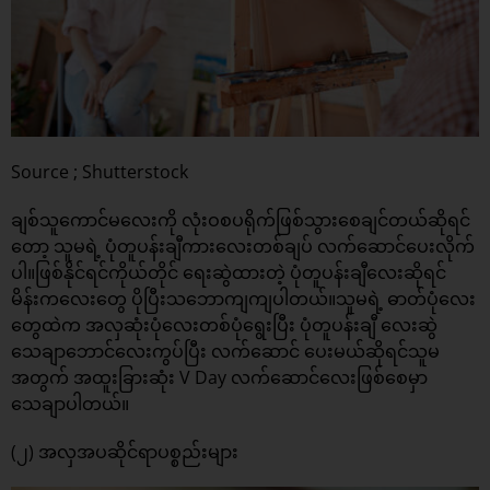
Source ; Shutterstock
ချစ်သူကောင်မလေးကို လုံးဝစပရိုက်ဖြစ်သွားစေချင်တယ်ဆိုရင်
တော့ သူမရဲ့ ပုံတူပန်းချီကားလေးတစ်ချပ် လက်ဆောင်ပေးလိုက်
ပါ။ဖြစ်နိုင်ရင်ကိုယ်တိုင် ရေးဆွဲထားတဲ့ ပုံတူပန်းချီလေးဆိုရင်
မိန်းကလေးတွေ ပိုပြီးသဘောကျကျပါတယ်။သူမရဲ့ ဓာတ်ပုံလေး
တွေထဲက အလှဆုံးပုံလေးတစ်ပုံရွေးပြီး ပုံတူပန်းချီ လေးဆွဲ
သေချာဘောင်လေးကွပ်ပြီး လက်ဆောင် ပေးမယ်ဆိုရင်သူမ
အတွက် အထူးခြားဆုံး V Day လက်ဆောင်လေးဖြစ်စေမှာ
သေချာပါတယ်။
(၂) အလှအပဆိုင်ရာပစ္စည်းများ