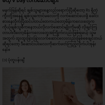
မယ့် V Day လက်ဆောင်များ
မနက်ဖြန်ဆိုရင် ချစ်သူများနေ့လည်းရောက်ပြီဆိုတော့ Rs ရှိတဲ့
ကွီးတို့အနေနဲ့ ချစ်သူကောင်မလေးကို လက်ဆောင်ပေးဖို့ ခေါင်း
စားနေလိုက်ပြီထင်ပါတယ်။တကယ်တော့မိန်းကလေးတွေက
ကိုယ့်ချစ်သူစီကနေဘယ်လိုလက်ဆောင်မျိုးကိုမဆို လိုချင်ကြ
တာပါ။ဒီတော့မိန်းကလေးတွေအကြိုက်လည်းဖြစ်ရမယ့် သူမ
အတွက် ထူးထူးခြားခြားလက်ဆောင်လေးလည်းဖြစ်စေချင်တယ်
ဆိုရင်တော့ ဒီဆောင်းပါးလေးကိုဆက်ဖတ်ကြည့်လိုက်ပါအုန်း
နော်။
(၁) ပုံတူပန်းချီ