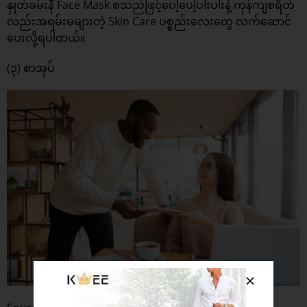
နှုတ်ခမ်းနီ Face Mask စသည်ဖြင့်ပေါ့ပေါ့ပါးပါးနဲ့ ကုန်ကျစရိတ်
လည်းအရမ်းမများတဲ့ Skin Care ပစ္စည်းလေးတွေ လက်ဆောင်
ပေးလို့ရပါတယ်။
(၃) စာအုပ်