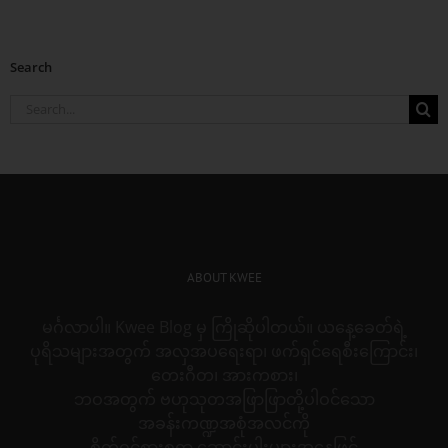
Search
Search
for:
ABOUT KWEE
မင်္ဂလာပါ။ Kwee Blog မှ ကြိုဆိုပါတယ်။ ယနေ့ခေတ်ရဲ့
ပုရိသများအတွက် အလှအပရေးရာ၊ ဖက်ရှင်ရေစီးကြောင်း၊
တေးဂီတ၊ အားကစား၊
ဘဝအတွက် ဗဟုသုတအဖြာဖြာတို့ပါဝင်သော
အခန်းကဏ္ဍအစုံအလင်ကို
စိတ်ဝင်စားစရာ ဆောင်းပါးများအနေဖြင့်