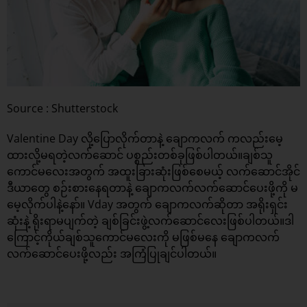
Source : Shutterstock
Valentine Day လို့ပြောလိုက်တာနဲ့ ချောကလက် ကလည်းမေ့
ထားလို့မရတဲ့လက်ဆောင် ပစ္စည်းတစ်ခုဖြစ်ပါတယ်။ချစ်သူ
ကောင်မလေးအတွက် အထူးခြားဆုံးဖြစ်စေမယ့် လက်ဆောင်အိုင်
ဒီယာတွေ စဉ်းစားနေရတာနဲ့ ချောကလက်လက်ဆောင်ပေးဖို့ကို မ
မေ့လိုက်ပါနဲ့နော်။ Vday အတွက် ချောကလက်ဆိုတာ အရိုးရှင်း
ဆုံးနဲ့ ရိုးရာမပျက်တဲ့ ချစ်ခြင်းဖွဲ့လက်ဆောင်လေးဖြစ်ပါတယ်။ဒါ
ကြောင့်ကိုယ်ချစ်သူကောင်မလေးကို မဖြစ်မနေ ချောကလက်
လက်ဆောင်ပေးဖို့လည်း အကြံပြုချင်ပါတယ်။