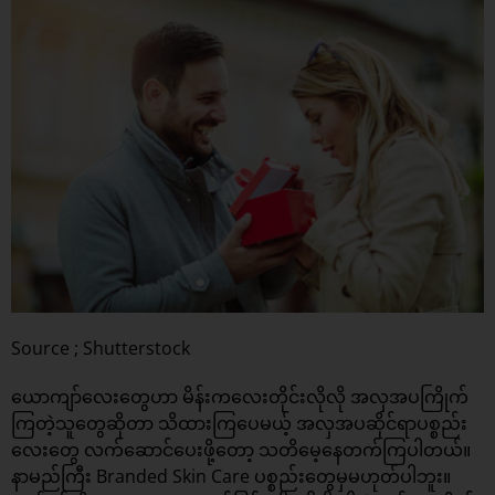
Source ; Shutterstock
ယောကျာ်လေးတွေဟာ မိန်းကလေးတိုင်းလိုလို အလှအပကြိုက်
ကြတဲ့သူတွေဆိုတာ သိထားကြပေမယ့် အလှအပဆိုင်ရာပစ္စည်း
လေးတွေ လက်ဆောင်ပေးဖို့တော့ သတိမေ့နေတက်ကြပါတယ်။
နာမည်ကြီး Branded Skin Care ပစ္စည်းတွေမှမဟုတ်ပါဘူး။