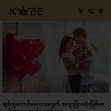
Skip
to
content
View
Larger
Image
ချစ်သူကောင်မလေးအတွက် အထူးခြားဆုံးဖြစ်စေ