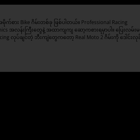
အမိုက်စား Bike ဂိမ်းတစ်ခု ဖြစ်ပါတယ်။ Professional Racing
 Graphics အလန်းကြီးတွေနဲ့ အထာကျကျ ဆော့ကစားရမှာပါ။ ပြေးလမ်းမ
ng လုပ်ချင်တဲ့ ဘီးကျဲတွေကတော့ Real Moto 2 ဂိမ်းကို ဒေါင်းလုခ