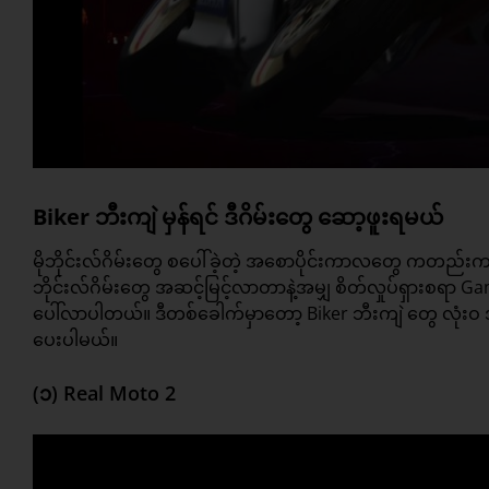
Biker ဘီးကျဲ မှန်ရင် ဒီဂိမ်းတွေ ဆော့ဖူးရမယ်
မိုဘိုင်းလ်ဂိမ်းတွေ စပေါ်ခဲ့တဲ့ အစောပိုင်းကာလတွေ ကတည်း
ဘိုင်းလ်ဂိမ်းတွေ အဆင့်မြင့်လာတာနဲ့အမျှ စိတ်လှုပ်ရှားစရာ G
ပေါ်လာပါတယ်။ ဒီတစ်ခေါက်မှာတော့ Biker ဘီးကျဲ တွေ လုံးဝ 
ပေးပါမယ်။
(၁) Real Moto 2