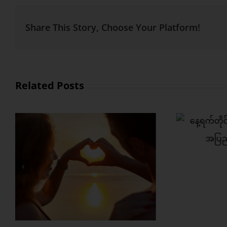
Share This Story, Choose Your Platform!
Related Posts
်
့
စိတ်လေး အေးချမ်းရတဲ့
ဘာမ
အချစ်ရေးတစ်ခု ဘယ်လို
ကျန်
တည်ဆောက်မလဲ ?