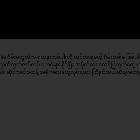
 ဂိမ်းတွေထဲက ရတနာတစ်ပါးလို့ တင်စားရမယ့် ဂိမ်းတစ်ခု ဖြစ်ပ
ွတ်လွတ်လပ်လပ် မောင်းနှင်နိုင်ပြီး အမိုက်စား စတန့်ပြကွက်တွေ ၊ ရ
ါတယ်။ ဆိုင်ကယ်စတန့် အမိုက်စားတွေလုပ်ရတာ ကြိုက်တယ်ဆိုရင်တော့ ဒ