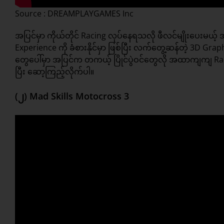
Source : DREAMPLAYGAMES Inc
အပြင်မှာ ကိုယ်တိုင် Racing လုပ်နေရသလို ဖီလင်မျိုးပေးမယ့် 
Experience ကို ခံစားနိုင်မှာ ဖြစ်ပြီး လက်တွေ့ဆန်တဲ့ 3D
တွေပေါ်မှာ အပြင်က တကယ့် ပြိုင်ပွဲဝင်တွေလို အထာကျကျ Raci
ပြီး ဆော့ကြည့်လိုက်ပါ။
(၂) Mad Skills Motocross 3