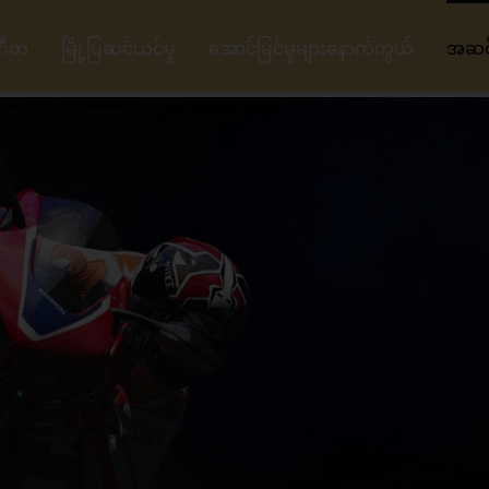
ဂီတ
မြို့ပြဆင်ယင်မှု
အောင်မြင်မှုများနောက်ကွယ်
အဆင့်