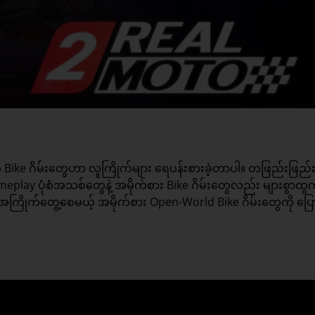
က Bike
ဂိမ်းတွေ
ဟာ လူကြိုက်များ ရေပန်းစားခဲ့တာပါ။ တဖြည်းဖြည်းနဲ့
ameplay ပုံစံအသစ်တွေနဲ့ အမိုက်စား Bike ဂိမ်းတွေလည်း များစွာထွ
အကြိုက်တွေ့စေမယ့် အမိုက်စား Open-World Bike ဂိမ်းတွေကို ပြေ