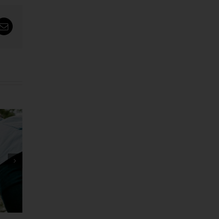
tsApp
Email
ေးကြီး
ခရီးတွေ မသွားရင် လူဖြစ်ရ
းမယ်ဆို
ကျိုး ဘယ်နပ်ပါ့မလဲ