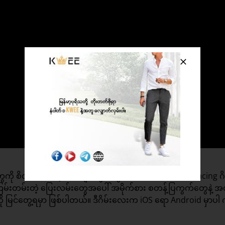
ေကို စိတ်ဝင်စားတဲ့ ဘီးကျဲ တွေအတွက်ပါ။ Offroad Bike Racing ဂိမ
ကြမ်းတမ်းတဲ့ ပြေးလမ်းတွေအပေါ် အမိုက်စား စတန့်ပြကွက်တွေနဲ့
ို မြင်တွေ့ရမှာ ဖြစ်ပါတယ်။ ဒီဂိမ်းလေးက iOS ရော Android မှာပါ