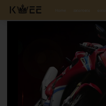
Skip
to
Home
အားကစား
တေး
content
View
Larger
Image