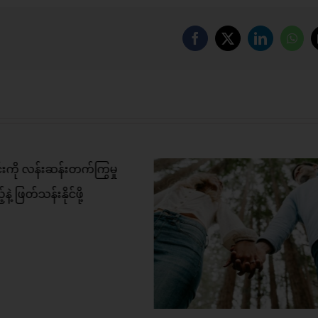
Facebook
X
LinkedIn
Wha
ှထွေထွေထူးထူး မလုပ်ရပဲ
iPhone ကာဗာတွေ ဈ
းမာတဲ့ ဆံသားကို ပိုင်ဆိုင်
လို့ ကိုယ်တိုင် ဖန်တီ
နိုင်ဖို့