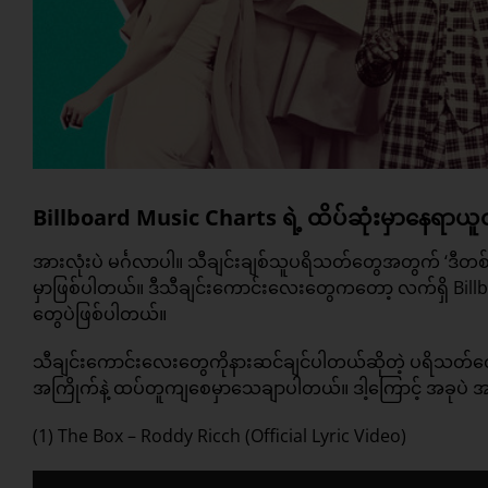
Billboard Music Charts ရဲ့ ထိပ်ဆုံးမှာနေရာယ
အားလုံးပဲ မင်္ဂလာပါ။ သီချင်းချစ်သူပရိသတ်တွေအတွက် ‘ဒီတစ်
မှာဖြစ်ပါတယ်။ ဒီသီချင်းကောင်းလေးတွေကတော့ လက်ရှိ Billb
တွေပဲဖြစ်ပါတယ်။
သီချင်းကောင်းလေးတွေကိုနားဆင်ချင်ပါတယ်ဆိုတဲ့ ပရိသတ
အကြိုက်နဲ့ ထပ်တူကျစေမှာသေချာပါတယ်။ ဒါ့ကြောင့် အခုပဲ အမ
(1) The Box – Roddy Ricch (Official Lyric Video)