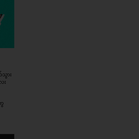
က်သွား
လေး
ွေ