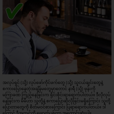
အလုပ်ရှင် (သို့) လုပ်ဖော်ကိုင်ဖက်တွေ (သို့) သူငယ်ချင်းတွေနဲ့
စကားပြောနေတဲ့အချိန်မတွေမှာတောင် နာရီ (သို့) ဖုန်းကို
မကြာခဏ ကြည့်နေခြင်းက ရိုင်းစိုင်းရာရောက်ပါတယ်။ ဒီလိုလုပ်
နေခြင်းက မိမိဟာ သူတို့နဲ့ စကာပြောဆိုလိုခြင်းမရှိကြောင်း သူတို့
ပြောတာတွေကို စိတ်မဝင်စားကြောင်း ပြရာရောက်ပါတယ်။ ဒါ
ကြောင့် ဒီအကျင့်ကို ဖျောက်ပစ်တာ အကောင်းဆုံးပါ။