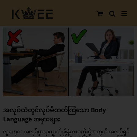
Skip
to
content
View
Larger
Image
အလုပ်ထဲတွင်လုပ်မိတတ်ကြသော Body
Language အမှားများ
လူတွေက အလုပ်မှာရာထူးတိုးဖို့နဲ့လစာတိုးဖို့အတွက် အလုပ်ရှင်