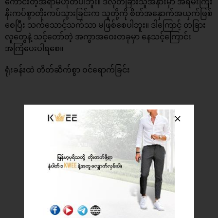
ကောင်းတဲ့အရာမဟုတ်ပါဘူး။ ဒီလိုတခြားသူအနားမှာ အရမ်းကြီး
နီးကပ်စွာတိုးကပ်သွားခြင်းက သူတို့ကို စိတ်အနှောက်အယှက်ဖြစ်
စေပြီး သက်သောင့်သက်သာ မဖြစ်စေပါဘူး။ ဒါကြောင့် တခြား
လူတွေနဲ့ သင့်တော်တဲ့ အကွာအဝေးတခုမှာ နေသင့်ကြောင်း
အကြံပေးပါရစေ။
ရုံးခန်းထဲ တိတ်ဆိက်စွာ ဝင်ရောက်ခြင်း