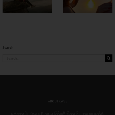
စေဖို့
Search
Search
for:
ABOUT KWEE
မင်္ဂလာပါ။ Kwee Blog မှ ကြိုဆိုပါတယ်။ ယနေ့ခေတ်ရဲ့