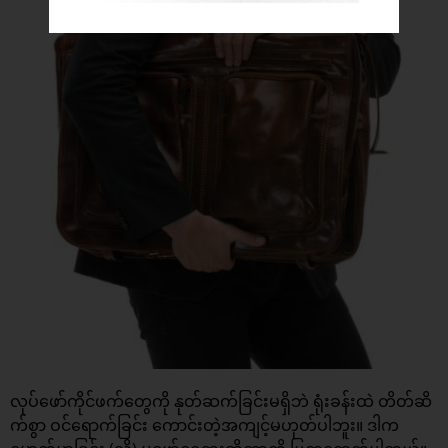
လုပ်ဖော်ကိုင်ဖက်တွေကို နုတ်ဆက်ခြင်းမရှိဘဲ ရုံးခန်းထဲ တိတ်ဆိ
က်စွာ ဝင်ရောက်ခြင်း ကောင်းတဲ့အကျင့်မဟုတ်ပါဘူး။ ဒါက