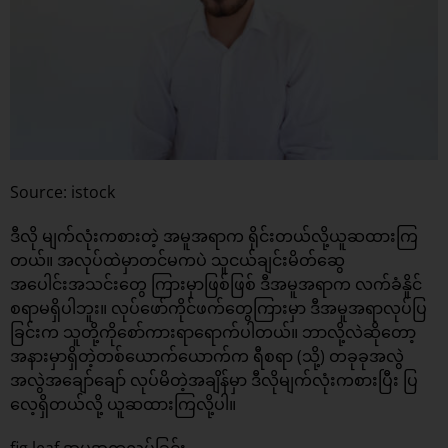
Source: istock
ဒီလို မျက်လုံးကစားတဲ့ အမူအရာက ရိုင်းတယ်လို့ယူဆထားကြ
တယ်။ အလုပ်ထဲမှာတင်မကပဲ သူငယ်ချင်းမိတ်ဆွေ
အပေါင်းအသင်းတွေ ကြားမှာဖြစ်ဖြစ် ဒီအမူအရာက လက်ခံနိူင်
စရာမရှိပါဘူး။ လုပ်ဖော်ကိုင်ဖက်တွေကြားမှာ ဒီအမူအရာလုပ်ပြ
ခြင်းက သူတို့ကိုစော်ကားရာရောက်ပါတယ်။ ဘာလို့လဲဆိုတော့
အနားမှာရှိတဲ့တစ်ယောက်ယောက်က ရီစရာ (သို့) တခုခုအလွဲ
အလွဲအချော်ချော် လုပ်မိတဲ့အချိန်မှာ ဒီလိုမျက်လုံးကစားပြီး ပြ
လေ့ရှိတယ်လို့ ယူဆထားကြလို့ပါ။
fig leaf အမူအရာလုပ်ခြင်း