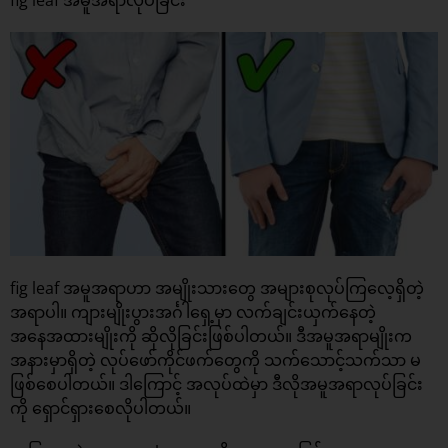
fig leaf အမူအရာဟာ အမျိုးသားတွေ အများစုလုပ်ကြလေ့ရှိတဲ့
အရာပါ။ ကျားမျိုးပွားအင်္ဂါရှေ့မှာ လက်ချင်းယှက်နေတဲ့
အနေအထားမျိုးကို ဆိုလိုခြင်းဖြစ်ပါတယ်။ ဒီအမူအရာမျိုးက
အနားမှာရှိတဲ့ လုပ်ဖော်ကိုင်ဖက်တွေကို သက်သောင့်သက်သာ မ
ဖြစ်စေပါတယ်။ ဒါကြောင့် အလုပ်ထဲမှာ ဒီလိုအမူအရာလုပ်ခြင်း
ကို ရှောင်ရှားစေလိုပါတယ်။