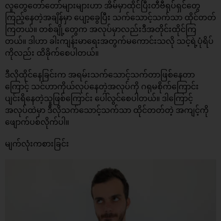
လူတွေတော်တော်များများဟာ အိမ်မှာထိုင်ပြီးတီဗီရုပ်ရှင်တွေ
ကြည့်နေတဲ့အချိန်မှာ ပျော့ခွေပြီး သက်သောင့်သက်သာ ထိုင်တတ်
ကြတယ်။ တစ်ချို့တွေက အလုပ်မှာလည်းဒီအတိုင်းထိုင်ကြ
တယ်။ ဒါဟာ ခါးကျန်းမာရေးအတွက်မကောင်းသလို သင့်ရဲ့ပုံရိပ်
ကိုလည်း ထိခိုက်စေပါတယ်။
ဒီလိုထိုင်နေခြင်းက အရမ်းသက်သောင့်သက်တာဖြစ်နေတာ
ကြောင့် သင်ဟာကိုယ်လုပ်နေတဲ့အလုပ်ကို ဂရုမစိုက်ကြောင်း
ပျင်းရိနေတဲ့သူဖြစ်ကြောင်း ပေါ်လွင်စေပါတယ်။ ဒါကြောင့်
အလုပ်ထဲမှာ ဒီလိုသက်သောင့်သက်သာ ထိုင်တတ်တဲ့ အကျင့်ကို
ဖျောက်ပစ်လိုက်ပါ။
မျက်လုံးကစားခြင်း