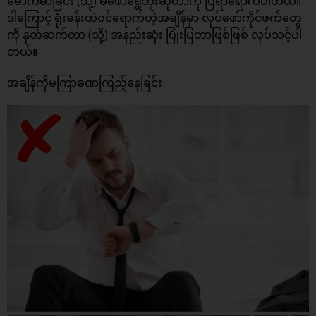
မောက်မာခြင်း (သို့) မဖော်ရွှေဘူးဆိုတာကို ပြရာရောက်ပါတယ်။
ဒါကြောင့် ရုံးခန်းထဲဝင်ရောက်တဲ့အချိန်မှာ လုပ်ဖော်ကိုင်ဖက်တွေ
ကို နုတ်ဆက်တာ (သို့) အနည်းဆုံး ပြုံးပြတာဖြစ်ဖြစ် လုပ်သင့်ပါ
တယ်။
အချိန်ကိုမကြာခဏကြည့်နေခြင်း