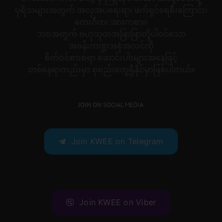
ပုရိသများအတွက် အလှအပရေးရာ၊ ဖက်ရှင်ရေစီးကြောင်း၊
တေးဂီတ၊ အားကစား၊
ဘဝအတွက် ဗဟုသုတအဖြာဖြာတို့ပါဝင်သော
အခန်းကဏ္ဍအစုံအလင်ကို
စိတ်ဝင်စားစရာ ဆောင်းပါးများအနေဖြင့်
တစ်နေရာတည်းမှာ စုစည်းတွေ့ရှိနိုင်မှာဖြစ်ပါတယ်။
JOIN ON SOCIAL MEDIA
Join KWEE on Telegram
Join KWEE on Viber