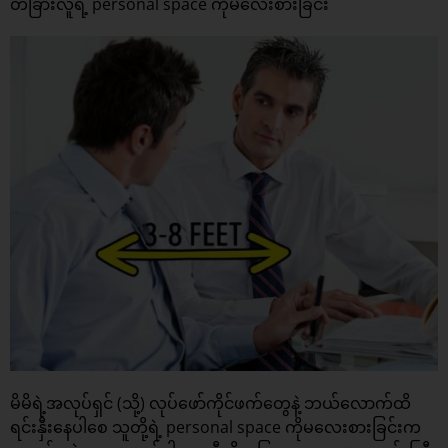
တခြားလူရဲ့ personal space ကိုမလေးစားခြင်း
မိမိရဲ့အလုပ်ရှင် (သို့) လုပ်ဖော်ကိုင်ဖက်တွေနဲ့ ဘယ်လောက်ထိ
ရင်းနှီးနေပါစေ သူတို့ရဲ့ personal space ကိုမလေးစားခြင်းက