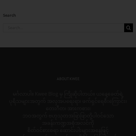
Search
Search
for:
ABOUT KWEE
မင်္ဂလာပါ။ Kwee Blog မှ ကြိုဆိုပါတယ်။ ယနေ့ခေတ်ရဲ့
ပုရိသများအတွက် အလှအပရေးရာ၊ ဖက်ရှင်ရေစီးကြောင်း၊
တေးဂီတ၊ အားကစား၊
ဘဝအတွက် ဗဟုသုတအဖြာဖြာတို့ပါဝင်သော
အခန်းကဏ္ဍအစုံအလင်ကို
စိတ်ဝင်စားစရာ ဆောင်းပါးများအနေဖြင့်