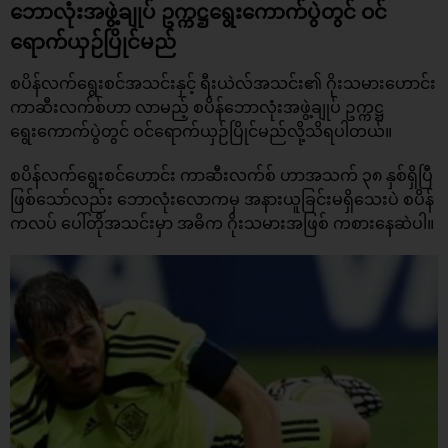
ဘောလုံးအဖွဲ့ချုပ် ဥက္ကဋ္ဌရွေးကောက်ပွဲတွင် ဝင်
ရောက်ယှဉ်ပြိုင်မည်
စပိန်လက်ရွေးစင်အသင်းနှင့် ရီးယဲလ်အသင်း၏ ဂိုးသမားဟောင်း
ကာဆီးလက်စ်ဟာ လာမည့် စပိန်ဘောလုံးအဖွဲ့ချုပ် ဥက္ကဋ္ဌ
ရွေးကောက်ပွဲတွင် ဝင်ရောက်ယှဉ်ပြိုင်မည်လို့သိရပါတယ်။
စပိန်လက်ရွေးစင်ဟောင်း ကာဆီးလက်စ် ဟာအသက် ၃၈ နှစ်ရှိပြီ
ဖြစ်သော်လည်း ဘောလုံးလောကမှ အနားယူခြင်းမရှိသေးပဲ စပိန်
ကလပ် ပေါ်တိုအသင်းမှာ အဓိက ဂိုးသမားအဖြစ် ကစားနေဆဲပါ။