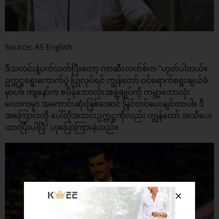
Source: AS English
ဒီသတင်းနဲ့ပက်သတ်ပြီးတော့ ကာဆီးလက်စ်က ”ဟုတ်ပါတယ်။
ဥက္ကဋ္ဌရွေးကောက်ပွဲ ပြုလုပ်ရင် ကျွန်တော် ဝင်ရောက်ရွေးချယ်ခံ
မှာပါ။ ကျနော်က စပိန်ဘောလုံးအဖွဲ့ချုပ်ကို ကမ္ဘာ့ဘောလုံး
လောကမှာ အကောင်းဆုံးဖြစ်အောင် မြှင်တင်ပေးချင်တာပါ။ ဒီ
အကြောင်းကို ပေါ်တိုအသင်းဥက္ကဋ္ဌကိုလည်း ကျွန်တော် အသိပေး
ထားပြီးပါပြီ” ဟုပြောကြားခဲ့သည်။