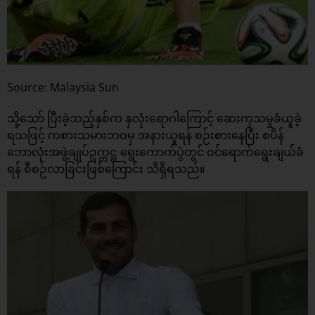
Source: Malaysia Sun
သို့သော် ပြီးခဲ့သည့်နှစ်က နှလုံးရောဂါကြောင့် ဆေးကုသမှုခံယူခဲ့
ရသဖြင့် ကစားသမားဘဝမှ အနားယူရန် စဉ်းစားနေပြီး စပိန်
ဘောလုံးအဖွဲ့ချုပ်ဥက္ကဋ္ဌ ရွေးကောက်ပွဲတွင် ဝင်ရောက်ရွေးချယ်ခံ
ရန် စီစဉ်လာခြင်းဖြစ်ကြောင်း သိရှိရသည်။