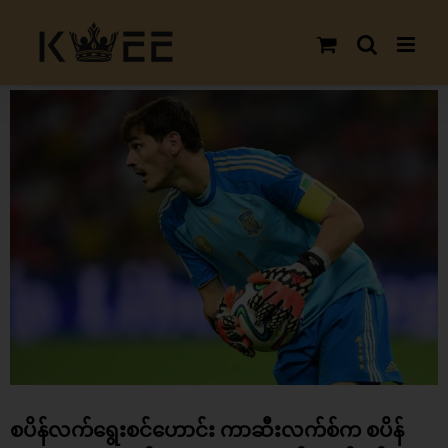
Skip
to
content
View
Larger
Image
စပိန်လက်ရွေးစင်ဟောင်း ကာဆီးလက်စ်က စပိန်