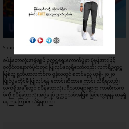
Source: ronaldo.com
စပိန်ဘောလုံးအဖွဲ့ချုပ် ဥက္ကဋ္ဌရွေးကောက်ပွဲမှာ ပုံမှန်အားဖြင့်
ဇူလိုင်လနောက်ပိုင်းတွင် ပြုလုပ်လေ့ရှိသော်လည်း လက်ရှိဥက္ကဋ္ဌ
ဖြစ်သူ ရူဘီယာလက်စ်က ဇွန်လတွင် စတင်မည့် ယူရို-၂၀၂၀
ပြိုင်ပွဲမတိုင်မီ ပြုလုပ်ရန် တောင်းဆိုထားကြောင်း သိရှိရသည်။
လက်ရှိအချိန်တွင် စပိန်ဘောလုံးပရိသတ်များစွာက ကာဆီးလက်
စ်ကို စပိန်ဘောလုံးအဖွဲ့ချုပ် ဥက္ကဋ္ဌသစ်အဖြစ် မြင်တွေ့ရရန် ဆန္ဒရှိ
နေကြကြောင်း သိရှိရသည်။