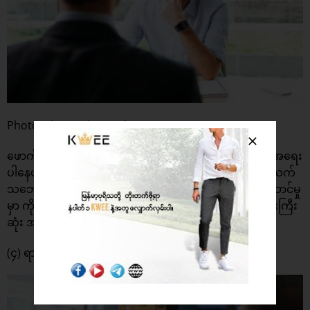
Photo: The Motley Fool
ဖောက်သည်ဝန်ဆောင်မှုပေးတဲ့ အလုပ်တွေမှာ ရုပ်ရည်ဟာ အရေး
ပါနေပါတယ်။ မျက်နှာဥပဓိရုပ်ကောင်းသူကို လူတွေက နှစ်သက်
သဘောကျပြီး ယုံကြည်ချင်ကြပါတယ်။ ဖောက်သည်ဝန်ဆောင်မှု
မှာ ကိုယ့်ဖောက်သည်တွေဆီက ယုံကြည်မှုရခြင်းဟာ အရေးကြီး
ဆုံး အရာ ဖြစ်ပါတယ်။
(၄) ရာထူပိုတိုးပေးချင်ကြတယ်