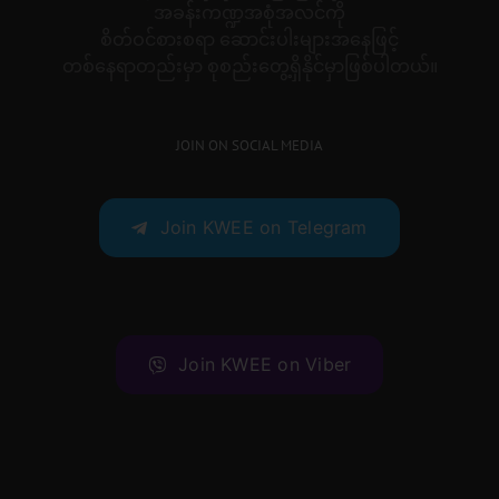
အခန်းကဏ္ဍအစုံအလင်ကို
စိတ်ဝင်စားစရာ ဆောင်းပါးများအနေဖြင့်
တစ်နေရာတည်းမှာ စုစည်းတွေ့ရှိနိုင်မှာဖြစ်ပါတယ်။
JOIN ON SOCIAL MEDIA
Join KWEE on Telegram
Join KWEE on Viber