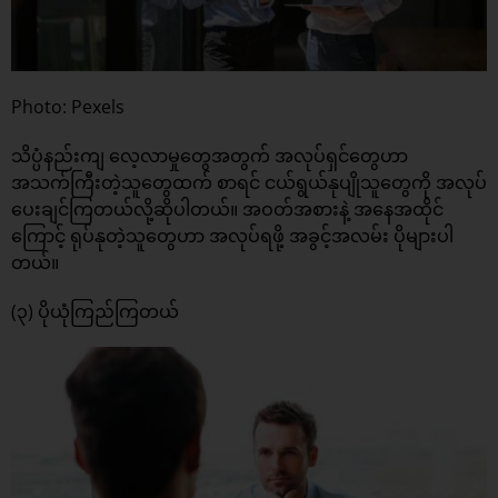
Photo: Pexels
သိပ္ပံနည်းကျ လေ့လာမှုတွေအတွက် အလုပ်ရှင်တွေဟာ
အသက်ကြီးတဲ့သူတွေထက် စာရင် ငယ်ရွယ်နုပျိုသူတွေကို အလုပ်
ပေးချင်ကြတယ်လို့ဆိုပါတယ်။ အဝတ်အစားနဲ့ အနေအထိုင်
ကြောင့် ရုပ်နုတဲ့သူတွေဟာ အလုပ်ရဖို့ အခွင့်အလမ်း ပိုများပါ
တယ်။
(၃) ပိုယုံကြည်ကြတယ်