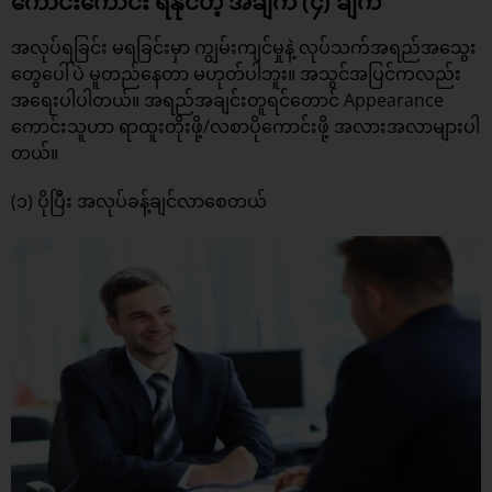
ကောင်းကောင်း ရနိုင်တဲ့ အချက် (၄) ချက်
အလုပ်ရခြင်း မရခြင်းမှာ ကျွမ်းကျင်မှုနဲ့ လုပ်သက်အရည်အသွေး
တွေပေါ်ပဲ မူတည်နေတာ မဟုတ်ပါဘူး။ အသွင်အပြင်ကလည်း
အရေးပါပါတယ်။ အရည်အချင်းတူရင်တောင် Appearance
ကောင်းသူဟာ ရာထူးတိုးဖို့/လစာပိုကောင်းဖို့ အလားအလာများပါ
တယ်။
(၁) ပိုပြီး အလုပ်ခန့်ချင်လာစေတယ်