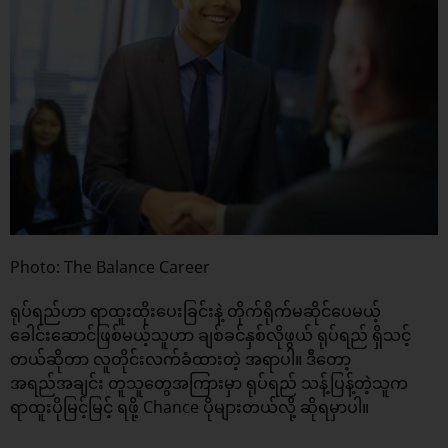
Photo: The Balance Career
ရုပ်ရည်ဟာ ရာထူးထိုးပေးခြင်းနဲ့ တိုက်ရိုက်မဆိုင်ပေမယ့်
ခေါင်းဆောင်ဖြစ်မယ့်သူဟာ ချစ်ခင်နှစ်လိုဖွယ် ရုပ်ရည် ရှိသင့်
တယ်ဆိုတာ လူတိုင်းလက်ခံထားတဲ့ အရာပါ။ ဒီတော့
အရည်အချင်း တူသူတွေအကြားမှာ ရုပ်ရည် သန့်ပြန့်တဲ့သူက
ရာထူးပိုမြင့်မြင့် ရဖို့ Chance ပိုများတယ်လို့ ဆိုရမှာပါ။