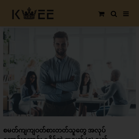
Skip
to
content
View
Larger
Image
စမတ်ကျကျဝတ်စားတတ်သူတွေ အလုပ်