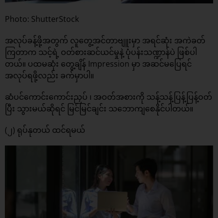
Photo: ShutterStock
အလုပ်ခန့်ဖို့အတွက် လူတွေ့အင်တာဗျူးမှာ အရင်ဆုံး အကဲခတ်
ကြတာက သင့်ရဲ့ ဝတ်စားဆင်ယင်မှုနဲ့ ပုံပန်းသဏ္ဍာန်ပဲ ဖြစ်ပါ
တယ်။ ပထမဆုံး တွေ့ချိန် Impression မှာ အဆင်မပြေရင်
အလုပ်ရဖို့လည်း ခက်မှာပါ။
ဆံပင်ကောင်းကောင်းညှပ် ၊ အဝတ်အစားကို သန့်သန့်ပြန့်ပြန့်ဝတ်
ပြီး သွားမယ်ဆိုရင် မြင်မြင်ချင်း သဘောကျစေနိုင်ပါတယ်။
(၂) ရုပ်နုတယ် ထင်ရမယ်