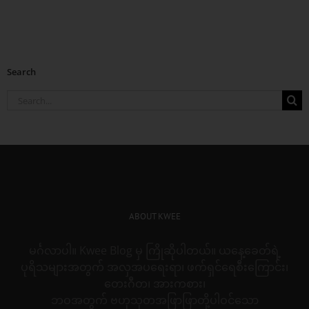
Search
Search
for:
ABOUT KWEE
မင်္ဂလာပါ။ Kwee Blog မှ ကြိုဆိုပါတယ်။ ယနေ့ခေတ်ရဲ့
ပုရိသများအတွက် အလှအပရေးရာ၊ ဖက်ရှင်ရေစီးကြောင်း၊
တေးဂီတ၊ အားကစား၊
ဘဝအတွက် ဗဟုသုတအဖြာဖြာတို့ပါဝင်သော