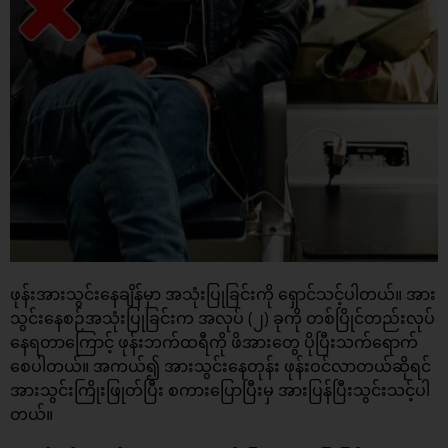
ဖုန်းအားသွင်းနေချိန်မှာ အသုံးပြုခြင်းကို ရှောင်သင့်ပါတယ်။ အား
သွင်းနေစဉ်အသုံးပြုခြင်းက အလုပ် (၂) ခုကို တစ်ပြိုင်တည်းလုပ်
နေရတာကြောင့် ဖုန်းဘက်ထရီကို ဖိအားတွေ ပိုပြီးသက်ရောက်
စေပါတယ်။ အကယ်၍ အားသွင်းနေတုန်း ဖုန်းဝင်လာတယ်ဆိုရင်
အားသွင်းကြိုးဖြုတ်ပြီး စကားပြောပြီးမှ အားပြန်ပြီးသွင်းသင့်ပါ
တယ်။