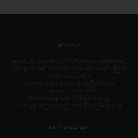
for:
ABOUT KWEE
မင်္ဂလာပါ။ Kwee Blog မှ ကြိုဆိုပါတယ်။ ယနေ့ခေတ်ရဲ့
ပုရိသများအတွက် အလှအပရေးရာ၊ ဖက်ရှင်ရေစီးကြောင်း၊
တေးဂီတ၊ အားကစား၊
ဘဝအတွက် ဗဟုသုတအဖြာဖြာတို့ပါဝင်သော
အခန်းကဏ္ဍအစုံအလင်ကို
စိတ်ဝင်စားစရာ ဆောင်းပါးများအနေဖြင့်
တစ်နေရာတည်းမှာ စုစည်းတွေ့ရှိနိုင်မှာဖြစ်ပါတယ်။
JOIN ON SOCIAL MEDIA