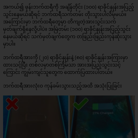
အကယ်၍ ဖုန်းဘက်ထရီကို အချိန်တိုင်း (၁၀၀) ရာခိုင်နှုန်းအပြည့်
သွင်းနေမယ်ဆိုရင် ဘက်ထရီသက်တမ်း တိုးသွားပါလိမ့်မယ်။
အကြောင်းမှာ ဘက်ထရီတွေမှာ တိကျတဲ့အားသွင်းသက်
မှတ်ချက်ရှိနေလို့ပါပဲ။ အမြဲတမ်း (၁၀၀) ရာခိုင်နှုန်းအပြည့်သွင်း
နေမယ်ဆိုရင် သက်မှတ်ချက်တွေက တဖြည်းဖြည်းကုန်ဆုံးသွား
မှာပါ။
ဘက်ထရီအားကို (၂၀) ရာခိုင်နှုန်းနဲ့ (၈၀) ရာခိုင်နှုန်းအကြားမှာ
ထားသင့်ပြီး တစ်လမှာတစ်ကြိမ်သာ အားအပြည့်သွင်းသင့်
ကြောင်း ကျွမ်းကျင်သူတွေက ထောက်ပြထားပါတယ်။
ဘက်ထရီအားလုံးဝ ကုန်ခမ်းသွားသည့်အထိ အသုံးပြုခြင်း