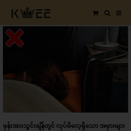
Skip
to
content
View
Larger
Image
ဖုန်းအားသွင်းချိန်တွင် လုပ်မိလေ့ရှိသော အမှားများ