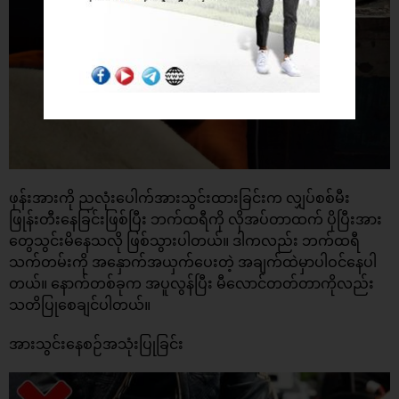
ဖုန်းအားကို ညလုံးပေါက်အားသွင်းထားခြင်းက လျှပ်စစ်မီး
ဖြုန်းတီးနေခြင်းဖြစ်ပြီး ဘက်ထရီကို လိုအပ်တာထက် ပိုပြီးအား
တွေသွင်းမိနေသလို ဖြစ်သွားပါတယ်။ ဒါကလည်း ဘက်ထရီ
သက်တမ်းကို အနှောက်အယှက်ပေးတဲ့ အချက်ထဲမှာပါဝင်နေပါ
တယ်။ နောက်တစ်ခုက အပူလွန်ပြီး မီလောင်တတ်တာကိုလည်း
သတိပြုစေချင်ပါတယ်။
အားသွင်းနေစဉ်အသုံးပြုခြင်း