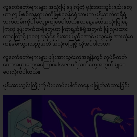
လူတော်တော်များများ အသုံးပြုနေကြတဲ့ ဖုန်းအားသွင်းနည်းတွေ
ဟာ လျှပ်စစ်အန္တရာယ်ကိုဖြစ်စေနိုင်ရုံသာမက ဖုန်းဘက်ထရီရဲ့
သက်တမ်းကိုပါ လျှော့ကျစေပါတယ်။ ယနေ့ခေတ်အသုံးပြုနေ
ကြတဲ့ ဖုန်းဘက်ထရီတွေဟာ ကြာရှည်ခံဖို့အတွက် ပြုလုပ်ထား
တာကြောင့် (၁၀၀) ရာခိုင်နှုန်းအားပြည့်အောင် မသွင်းဖို့ အားလုံးဝ
ကုန်ခမ်းသွားသည့်အထိ အသုံးမပြုဖို့ လိုအပ်ပါတယ်။
လူတော်တော်များများ ဖုန်းအားသွင်းတဲ့အချိန်တွင် လုပ်မိတတ်
သောအမှားတွေအကြောင်း kwee ပရိသတ်တွေအတွက် မျှဝေ
ပေးလိုက်ပါတယ်။
ဖုန်းအားသွင်းကြိုးကို မီးပလပ်ပေါက်ကနေ မဖြုတ်ဘဲထားခြင်း