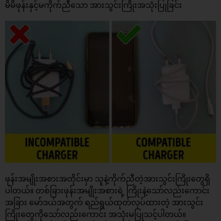
မိမိဖုန်းနှင့်မကိုက်ညီသော အားသွင်းကြိုးအသုံးပြုခြင်း
ဖုန်းအမျိုးအစားအတိုင်းမှာ သူနဲ့ကိုက်ညီတဲ့အားသွင်းကြိုးတွေရှိ
ပါတယ်။ တစ်ခြားဖုန်းအမျိုးအစားရဲ့ ကြိုးနဲ့သော်လည်းကောင်း
အခြား မော်ဒယ်အတွက် ရည်ရွယ်ထုတ်လုပ်ထားတဲ့ အားသွင်း
ကြိုးတွေကိုသော်လည်းကောင်း အသုံးမပြုသင့်ပါတယ်။