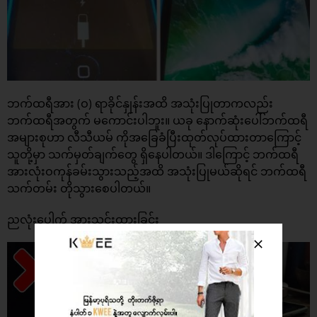
ဘက်ထရီအား (ဝ) ရာခိုင်နှုန်းအထိ အသုံးပြုတာကလည်း
ဘက်ထရီအတွက် မကောင်းပါဘူး။ ယခု နောက်ဆုံးပေါ်ဘက်ထရီ
အများစုဟာ လီသီယမ် ကိုအခြေခံပြီးထုတ်လုပ်ထားတာကြောင့်
သူတို့မှာ သက်မှတ်ချက်တွေ ရှိနေပါတယ်။ ဒါကြောင့် ဘက်ထရီ
အားလုံးဝကုန်ခမ်းသွားသည့်အထိ အသုံးပြုမယ်ဆိုရင် ဘက်ထရီ
သက်တမ်း တိုသွားစေပါတယ်။
ညလုံးပေါက် အားသွင်းထားခြင်း