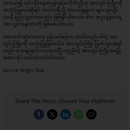
အကယ်၍ သင်ကိုင်နေတဲ့ဖုန်းနှင့်မကိုက်ညီတဲ့ အားသွင်းကြိုးကို
အသုံးပြုမယ်ဆိုရင် ဘက်ထရီသို့ အားဝင်နှုန်းက များသွားနိူင်
သလို နည်းသွားတာလည်း ဖြစ်နိူင်ပါတယ်။ ဒါက အပူလွန်တာနဲ့
အားသွင်းနှေးတာကို ဖြစ်စေပါတယ်။
အကောင်းဆုံးကတော့ ဖုန်းဝယ်စဉ်က တပါးတည်းပါတဲ့ အား
သွင်းကြိုးကို အသုံးပြုခြင်းပါပဲ။ အားသွင်းကြိုး ပြတ်သွားခဲ့ရင်
လည်း သေချာမှတ်သားထားပြီး တူညီတဲ့ အားသွင်းကြိုးအမျိုး
အစားကိုပဲ ဝယ်သုံးသင့်ပါတယ်။
Source: Bright Side
Share This Story, Choose Your Platform!
Facebook
X
LinkedIn
WhatsApp
Email