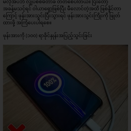
မလိုအပ်ဘဲ လျှပ်စစ်မီတာခ တတ်စေပါတယ်။ ပြီးတော့
အခန့်မသင့်ရင် ဝါယာရှော့ဖြစ်ပြီး မီလောင်တဲ့အထိ ဖြစ်နိူင်တာ
ကြောင့် ဖုန်းအားသွင်းပြီးသွားရင် ဖုန်းအားသွင်းကြိုးကို ဖြုတ်
ထားဖို့ အကြံပေးပါရစေ။
ဖုန်းအားကို (၁၀၀) ရာခိုင်နှုန်းအပြည့်သွင်းခြင်း