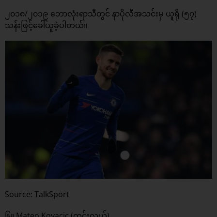
၂၀၁၈/၂၀၁၉ ဘောလုံးရာသီတွင် နာပိုလီအသင်းမှ ယူရို (၅၇)
သန်းဖြင့်ခေါ်ယူခဲ့ပါတယ်။
Source: TalkSport
၆။ Mateo Kovacic (ကွင်းလယ်)