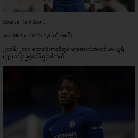
Source: Talk Sport
၁၀။ Michy Batshuayi (တိုက်စစ်)
၂၀၁၆/၂၀၁၇ ဘောလုံးရာသီတွင် မာဆေးလ်အသင်းမှာ ယူရို
(၃၉) သန်းဖြင့်ခေါ်ယူခဲ့ပါတယ်။