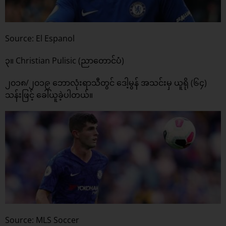
Source: El Espanol
၃။ Christian Pulisic (ညာတောင်ပံ)
၂၀၁၈/၂၀၁၉ ဘောလုံးရာသီတွင် ဒေါ့မွန် အသင်းမှ ယူရို (၆၄)
သန်းဖြင့် ခေါ်ယူခဲ့ပါတယ်။
Source: MLS Soccer