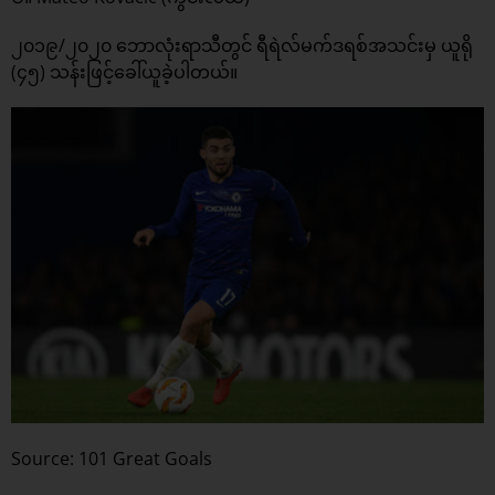
၂၀၁၉/၂၀၂၀ ဘောလုံးရာသီတွင် ရီရဲလ်မက်ဒရစ်အသင်းမှ ယူရို
(၄၅) သန်းဖြင့်ခေါ်ယူခဲ့ပါတယ်။
Source: 101 Great Goals