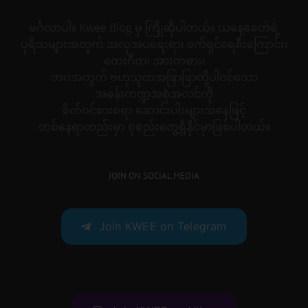
မင်္ဂလာပါ။ Kwee Blog မှ ကြိုဆိုပါတယ်။ ယနေ့ခေတ်ရဲ့
ပုရိသများအတွက် အလှအပရေးရာ၊ ဖက်ရှင်ရေစီးကြောင်း၊
တေးဂီတ၊ အားကစား၊
ဘဝအတွက် ဗဟုသုတအဖြာဖြာတို့ပါဝင်သော
အခန်းကဏ္ဍအစုံအလင်ကို
စိတ်ဝင်စားစရာ ဆောင်းပါးများအနေဖြင့်
တစ်နေရာတည်းမှာ စုစည်းတွေ့ရှိနိုင်မှာဖြစ်ပါတယ်။
JOIN ON SOCIAL MEDIA
Join KWEE on Telegram