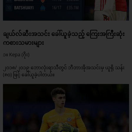
ချယ်လ်ဆီးအသင်း ခေါ်ယူခဲ့သည့် ကြေးအကြီးဆုံး
ကစားသမားများ
၁။ Kepa (ဂိုး)
၂၀၁၈/၂၀၁၉ ဘောလုံးရာသီတွင် ဘီဘာအိုအသင်းမှ ယူရို သန်း
(၈၀) ဖြင့် ခေါ်ယူခဲ့ပါတယ်။