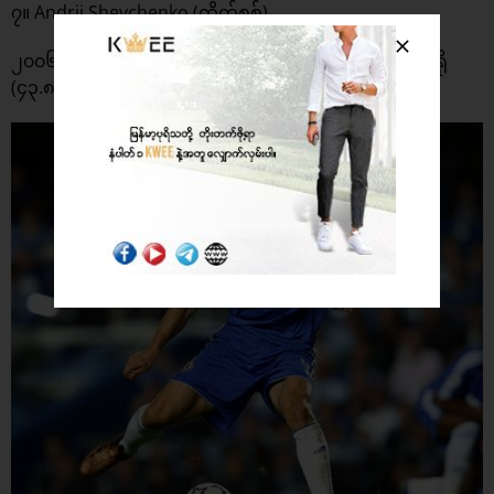
၇။ Andrii Shevchenko (တိုက်စစ်)
၂၀၀၆/၂၀၀၇ ဘောလုံးရာသီတွင် အေစီမီလန် အသင်းမှ ယူရို
(၄၃.၈၈) သန်းဖြင့်ခေါ်ယူခဲ့ပါတယ်။