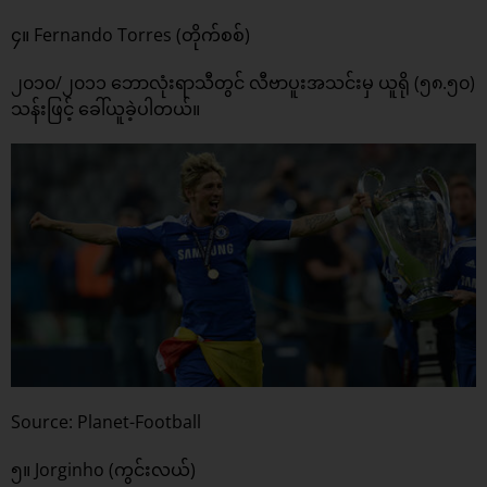
၄။ Fernando Torres (တိုက်စစ်)
၂၀၁၀/၂၀၁၁ ဘောလုံးရာသီတွင် လီဗာပူးအသင်းမှ ယူရို (၅၈.၅၀)
သန်းဖြင့် ခေါ်ယူခဲ့ပါတယ်။
Source: Planet-Football
၅။ Jorginho (ကွင်းလယ်)