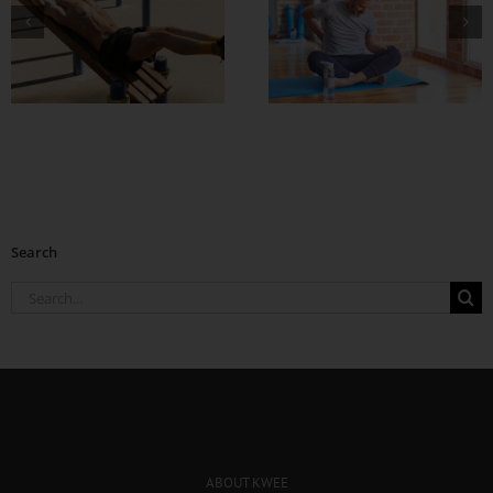
တစ်ပြားမှမကုန်ပဲ
ကြိုးကြာတို့ရဲ့ ပွဲ
ကျစ်လစ်သန်မာတဲ့
ဆက်အရှုံး သရဲနီနဲ့ပွ
ဘော်ဒီကို
မှာ ရပ်တန့်မလား
တည်ဆောက်လိုက်
Search
Search
for:
ABOUT KWEE