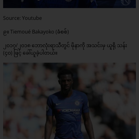
Source: Youtube
၉။ Tiemoué Bakayoko (ခံစစ်)
၂၀၁၇/၂၀၁၈ ဘောလုံးရာသီတွင် မိုနာကို အသင်းမှ ယူရို သန်း
(၄၀) ဖြင့် ခေါ်ယူခဲ့ပါတယ်။