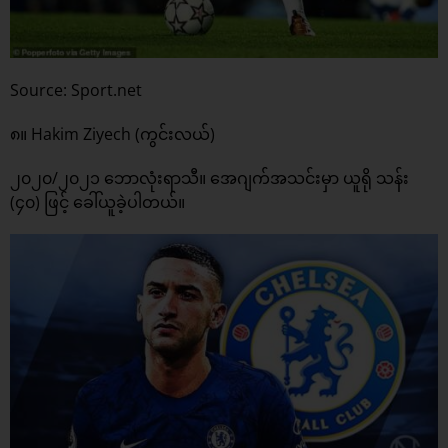
Source: Sport.net
၈။ Hakim Ziyech (ကွင်းလယ်)
၂၀၂၀/၂၀၂၁ ဘောလုံးရာသီ။ အေဂျက်အသင်းမှာ ယူရို သန်း
(၄၀) ဖြင့် ခေါ်ယူခဲ့ပါတယ်။