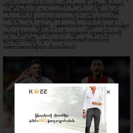
ယုံကြည်နေတာဖြစ်ပါတယ်။ရန်ပုံငွေအတွက် ကိုရိုနာတိုက်ဖျက်
ရေးဖီဖာပြိုင်ပွဲမှာ ပါဝင်ကစားပေးနေစဉ်အတွင်း ဇီယက်ချ်နဲ့
အတူတူကစားဖို့ စောင့်မျှော်နေလားလို့ မေးမြန်းခဲ့တဲ့အခါမှာ
“ဟုတ်ပါတယ်။ လွန်ခဲ့တဲ့ ၂ နှစ်လောက်က ကျွန်တော် ဟော်လန်မှာ
အငှားနဲ့ ရှိခဲ့တဲ့အချိန်တုန်းကပေါ့။ ကျွန်တော် သူ့အကြောင်းကို
နည်းနည်းသိခဲ့ပြီး သူက ဘယ်လောက်အထိ ကောင်းတဲ့
ကစားသမားလဲဆိုတာ သိသာပါတယ်”