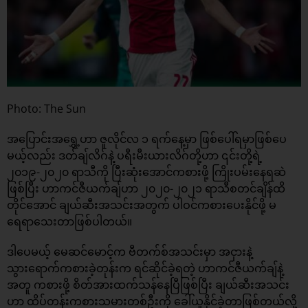
Photo: The Sun
အပြောင်းအရွှေ့ဟာ ဇူလိုင်လ ၁ ရက်နေ့မှာ ဖြစ်ပေါ်ရမှာဖြစ်ပေ
မယ့်လည်း ဒတ်ချ်လိဂ်နဲ့ ပရီးမီးယားလိဂ်တို့ဟာ ၎င်းတို့ရဲ့
၂၀၁၉-၂၀၂၀ ရာသီကို ပြီးဆုံးအောင်ကစားဖို့ ကြိုးပမ်းနေရဆဲ
ဖြစ်ပြီး ဟာကင်ဇီယက်ချ်ဟာ ၂၀၂၀-၂၀၂၁ ရာသီစတင်ချိန်ထိ
တိုင်အောင် ချယ်ဆီးအသင်းအတွက် ပါဝင်ကစားပေးနိုင်ဖို့ မ
ရေရာသေးတာဖြစ်ပါတယ်။
ဒါပေမယ့် မေဆင်မောင့်က ဗီတက်စ်အသင်းမှာ အငှားနဲ့
သွားရောက်ကစားခဲ့တုန်းက ရင်ဆိုင်ခဲ့ရတဲ့ ဟာကင်ဇီယက်ချ်နဲ့
အတူ ကစားဖို့ စိတ်အားထက်သန်နေပြီဖြစ်ပြီး ချယ်ဆီးအသင်း
ဟာ ထိပ်တန်းကစားသမားတစ်ဦးကို ခေါ်ယူနိုင်ခဲ့တာဖြစ်တယ်လို့