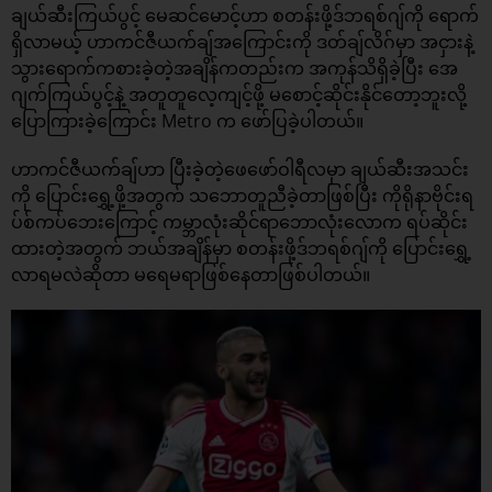
ချယ်ဆီးကြယ်ပွင့် မေဆင်မောင့်ဟာ စတန်းဖို့ဒ်ဘရစ်ဂျ်ကို ရောက်
ရှိလာမယ့် ဟာကင်ဇီယက်ချ်အကြောင်းကို ဒတ်ချ်လိဂ်မှာ အငှားနဲ့
သွားရောက်ကစားခဲ့တဲ့အချိန်ကတည်းက အကုန်သိရှိခဲ့ပြီး အေ
ဂျက်ကြယ်ပွင့်နဲ့ အတူတူလေ့ကျင့်ဖို့ မစောင့်ဆိုင်းနိုင်တော့ဘူးလို့
ပြောကြားခဲ့ကြောင်း Metro က ဖော်ပြခဲ့ပါတယ်။
ဟာကင်ဇီယက်ချ်ဟာ ပြီးခဲ့တဲ့ဖေဖော်ဝါရီလမှာ ချယ်ဆီးအသင်း
ကို ပြောင်းရွှေ့ဖို့အတွက် သဘောတူညီခဲ့တာဖြစ်ပြီး ကိုရိုနာဗိုင်းရ
ပ်စ်ကပ်ဘေးကြောင့် ကမ္ဘာလုံးဆိုင်ရာဘောလုံးလောက ရပ်ဆိုင်း
ထားတဲ့အတွက် ဘယ်အချိန်မှာ စတန်းဖို့ဒ်ဘရစ်ဂျ်ကို ပြောင်းရွှေ့
လာရမလဲဆိုတာ မရေမရာဖြစ်နေတာဖြစ်ပါတယ်။