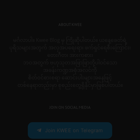
ABOUT KWEE
မင်္ဂလာပါ။ Kwee Blog မှ ကြိုဆိုပါတယ်။ ယနေ့ခေတ်ရဲ့
ပုရိသများအတွက် အလှအပရေးရာ၊ ဖက်ရှင်ရေစီးကြောင်း၊
တေးဂီတ၊ အားကစား၊
ဘဝအတွက် ဗဟုသုတအဖြာဖြာတို့ပါဝင်သော
အခန်းကဏ္ဍအစုံအလင်ကို
စိတ်ဝင်စားစရာ ဆောင်းပါးများအနေဖြင့်
တစ်နေရာတည်းမှာ စုစည်းတွေ့ရှိနိုင်မှာဖြစ်ပါတယ်။
JOIN ON SOCIAL MEDIA
Join KWEE on Telegram