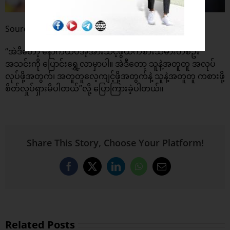
Source : Daily Express
“အဲဒီတော့ နောက်ထပ်အံ့အားသင့်ဖွယ်ကစားသမားတစ်ဦး
အသင်းကို ပြောင်းရွှေ့လာမှာပါ။ အဲဒီတော့ သူနဲ့အတူတူ အလုပ်
လုပ်ဖို့အတွက်၊ အတူတူလေ့ကျင့်ဖို့အတွက်နဲ့ သူနဲ့အတူတူ ကစားဖို့
စိတ်လှုပ်ရှားမိပါတယ်”လို့ ပြောကြားခဲ့ပါတယ်။
Share This Story, Choose Your Platform!
Facebook
X
LinkedIn
WhatsApp
Email
Related Posts