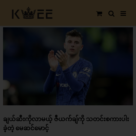
Skip
to
content
View
Larger
Image
ချယ်ဆီးကိုလာမယ့် ဇီယက်ချ်ကို သတင်းစကားပါး
ခဲ့တဲ့ မေဆင်မောင့်