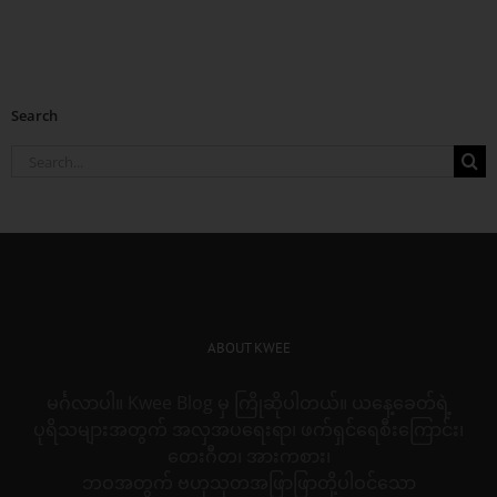
Search
Search
for:
ABOUT KWEE
မင်္ဂလာပါ။ Kwee Blog မှ ကြိုဆိုပါတယ်။ ယနေ့ခေတ်ရဲ့
ပုရိသများအတွက် အလှအပရေးရာ၊ ဖက်ရှင်ရေစီးကြောင်း၊
တေးဂီတ၊ အားကစား၊
ဘဝအတွက် ဗဟုသုတအဖြာဖြာတို့ပါဝင်သော