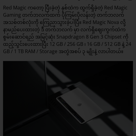
Red Magic ကတော့ ပြီးခဲ့တဲ့ နှစ်ထဲက ထွက်ရှိခဲ့တဲ့ Red Magic
Gaming
တက်ဘလက်
ထက် ပိုကြမ်းပိုလန်းတဲ့ တက်ဘလက်
အသစ်တစ်လုံးကို ကြေညာသွားခဲ့ပါပြီ။ Red Magic Nova လို့
နာမည်ပေးထားတဲ့ ဒီ တက်ဘလက် မှာ လက်ရှိဈေးကွက်ထဲက
စွမ်းဆောင်ရည် အမြင့်ဆုံး Snapdragon 8 Gen 3 Chipset ကို
ထည့်သွင်းပေးထားပြီး 12 GB / 256 GB ၊ 16 GB / 512 GB နဲ့ 24
GB / 1 TB RAM / Storage အတွဲအစပ် ၃ မျိုးနဲ့ လာပါတယ်။