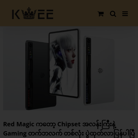
Skip
to
content
View
Larger
Image
Red Magic ကတော့ Chipset အလန်းကြီးနဲ့
Gaming တက်ဘလက် တစ်လုံး ပွဲထုတ်လာပြန်ပါပြီ