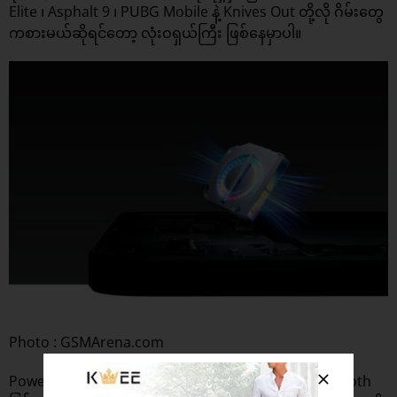
Elite ၊ Asphalt 9 ၊ PUBG Mobile နဲ့ Knives Out တို့လို ဂိမ်းတွေ
ကစားမယ်ဆိုရင်တော့ လုံးဝရှယ်ကြီး ဖြစ်နေမှာပါ။
Photo : GSMArena.com
Powerful Hardware ပိုင်း Running လုပ်ချိန်မှာ ပိုမို Smooth