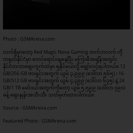
Photo : GSMArena.com
လက်ရှိမှာတော့ Red Magic Nova Gaming တက်ဘလက် ကို
တရုတ်နိုင်ငံမှာ စတင်ရောင်းချနေပြီး မကြာမီအချိန်အတွင်း
နိုင်ငံတကာဈေးကွက်ထဲမှာ ရနိုင်မယ်လို့ မျှော်လင့်ရပါတယ်။ 12
GB/256 GB ဗားရှင်းအတွက် ယွမ် ၃,၉၉၉ (ဒေါ်လာ ၅၆၅) ၊ 16
GB/512 GB ဗားရှင်းအတွက် ယွမ် ၄,၄၉၉ (ဒေါ်လာ ၆၃၅) နဲ့ 24
GB/1 TB မော်ဒယ်အတွက်ကိုတော့ ယွမ် ၅,၅၉၉ (ဒေါ်လာ ၇၉၀)
ခန့် ဈေးနှုန်းအသီးသီး သတ်မှတ်ထားပါတယ်။
Source :
GSMArena.com
Featured Photo : GSMArena.com