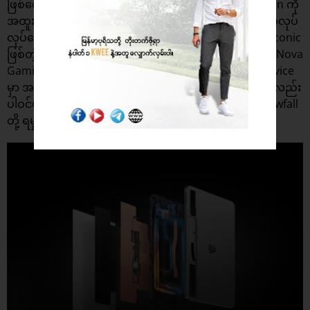
ဖြစ်စေဖို့အတွက်လည်း 9-Layer Passive Cooling Solution ကို
အထူးဒီဇိုင်းထုတ်ထားပြီး 20,000 RPM မှာ Cooling Fan အလုပ်
လုပ်စေမှာ ဖြစ်ပါတယ်။ နောက်တစ်ထပ်တစ်ချက်ကတော့ Iconic
ဖြစ်တဲ့ Semi-Transparent Design ကိုလည်း Red Magic Nova
Gaming တက်ဘလက်မှာ ထည့်သွင်းပေးထားပါတယ်။ Device
မှာ အထာကျတဲ့ Aluminum ၊ Glass နဲ့ RGB Lighting တွေလည်း
ပါဝင်ပါတယ်။ Colorways အနေနဲ့ကတော့ Cyclone နဲ့ Snowfall
တို့ ရမှာပါ။