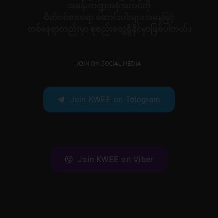
အခန်းကဏ္ဍအစုံအလင်ကို
စိတ်ဝင်စားစရာ ဆောင်းပါးများအနေဖြင့်
တစ်နေရာတည်းမှာ စုစည်းတွေ့ရှိနိုင်မှာဖြစ်ပါတယ်။
JOIN ON SOCIAL MEDIA
Join KWEE on Telegram
Join KWEE on Viber