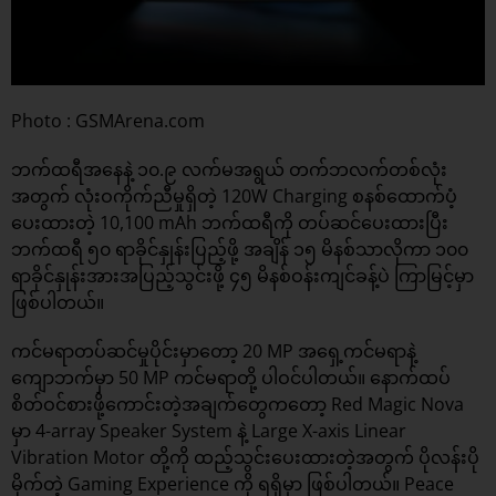
Photo : GSMArena.com
ဘက်ထရီအနေနဲ့ ၁၀.၉ လက်မအရွယ် တက်ဘလက်တစ်လုံး
အတွက် လုံးဝကိုက်ညီမှုရှိတဲ့ 120W Charging စနစ်ထောက်ပံ့
ပေးထားတဲ့ 10,100 mAh ဘက်ထရီကို တပ်ဆင်ပေးထားပြီး
ဘက်ထရီ ၅၀ ရာခိုင်နှုန်းပြည့်ဖို့ အချိန် ၁၅ မိနစ်သာလိုကာ ၁၀၀
ရာခိုင်နှုန်းအားအပြည့်သွင်းဖို့ ၄၅ မိနစ်ဝန်းကျင်ခန့်ပဲ ကြာမြင့်မှာ
ဖြစ်ပါတယ်။
ကင်မရာတပ်ဆင်မှုပိုင်းမှာတော့ 20 MP အရှေ့ကင်မရာနဲ့
ကျောဘက်မှာ 50 MP ကင်မရာတို့ ပါဝင်ပါတယ်။ နောက်ထပ်
စိတ်ဝင်စားဖို့ကောင်းတဲ့အချက်တွေကတော့ Red Magic Nova
မှာ 4-array Speaker System နဲ့ Large X-axis Linear
Vibration Motor တို့ကို ထည့်သွင်းပေးထားတဲ့အတွက် ပိုလန်းပို
မိုက်တဲ့ Gaming Experience ကို ရရှိမှာ ဖြစ်ပါတယ်။ Peace