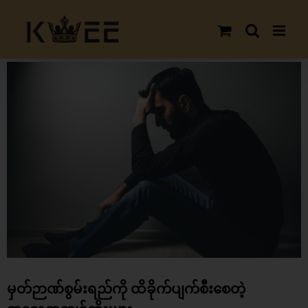
Skip
to
content
View
Larger
Image
မှတ်ဉာဏ်စွမ်းရည်ကို ထိခိုက်ပျက်စီးစေတဲ့