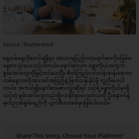
Source : Shutterstock
နေ့တစ်နေ့ကိုစတင်ချိန်မှာ အာဟာရပြည့်ဝတဲ့မနက်စာကိုမဖြစ်မ
နေစားသုံးပေးသင့်ပါတယ်။ မနက်စားဟာ ခန္ဓာကိုယ်အတွက်
စွမ်းအင်တွေကိုမြှင့်တင်ပေးပြီး စိတ်ကြည်လင်လန်းဆန်းစေကာ
တစ်နေ့တာကိုအားအင်အပြည့်နဲ့ ဖြတ်သန်းနိုင်ဖို့ ကူညီပေးပါ
တယ်။ အကယ်၍မနက်စာမစားဘူးဆိုရင် သင့်ရဲ့ခန္ဓာကိုယ်မှာရှိ
သင့်တဲ့ စွမ်းအင်တွေလည်းရှိလာနိုင်မှာမဟုတ်သလို ဦးနှောက်နဲ့
မှတ်ဉာဏ်စွမ်းရည်ကို ပျက်စီးလာစေမှာဖြစ်ပါတယ်။
Share This Story, Choose Your Platform!