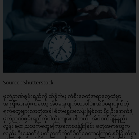
Source : Shutterstock
မှတ်ဉာဏ်စွမ်းရည်ကို ထိခိုက်ပျက်စီးစေတဲ့အရာတွေထဲမှာ
အကြီးမားဆုံးကတော့ အိပ်ရေးပျက်တာပါပဲ။ အိပ်ရေးပျက်တဲ့
ရက်တွေများလာတဲ့အခါ စိတ်မရွှင်မလန်းဖြစ်လာပြီး ဦးနှောက်နဲ့
မှတ်ဉာဏ်စွမ်းရည်ကိုပါထိုးကျစေပါတယ်။ အိပ်စက်ချိန်နည်း
လွန်းခြင်း ညဘက်တွေမကြာခဏလန့်နိုးခြင်း စတဲ့အရာတွေက
လည်း ဦးနှောက်နဲ့ မှတ်ဉာဏ်ကိုထိခိုက်စေတာကြောင့် နှစ်ခြိုက်စွာ