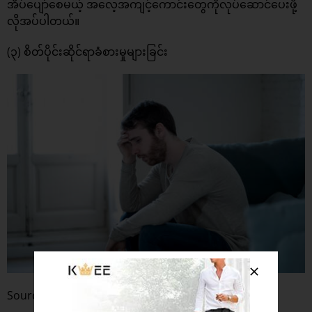
အိပ်ပျော်စေမယ့် အလေ့အကျင့်ကောင်းတွေကိုလုပ်ဆောင်ပေးဖို့
လိုအပ်ပါတယ်။
(၃) စိတ်ပိုင်းဆိုင်ရာခံစားမှုများခြင်း
Source : Shutterstock