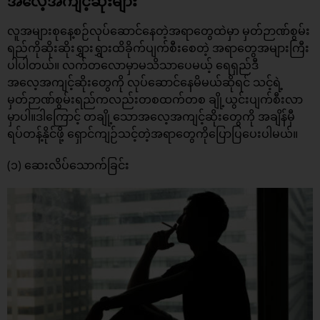
အလေ့အကျင့်ဆိုးများ
လူအများစုနေ့စဉ်လုပ်ဆောင်နေတဲ့အရာတွေထဲမှာ မှတ်ဉာဏ်စွမ်း
ရည်ကိုဆိုးဆိုးရွှားရွှားထိခိုက်ပျက်စီးစေတဲ့ အရာတွေအများကြီး
ပါပါတယ်။ လက်တလောမှာမသိသာပေမယ့် ရေရှည်ဒီ
အလေ့အကျင့်ဆိုးတွေကို လုပ်ဆောင်နေမိမယ်ဆိုရင် သင့်ရဲ့
မှတ်ဉာဏ်စွမ်းရည်ကလည်းတစထက်တစ ချို့ယွင်းပျက်စီးလာ
မှာပါ။ဒါကြောင့် တချို့သောအလေ့အကျင့်ဆိုးတွေကို အချိန်မှီ
ရပ်တန့်နိုင်ဖို့ ရှောင်ကျဉ်သင့်တဲ့အရာတွေကိုပြောပြပေးပါမယ်။
(၁) ဆေးလိပ်သောက်ခြင်း