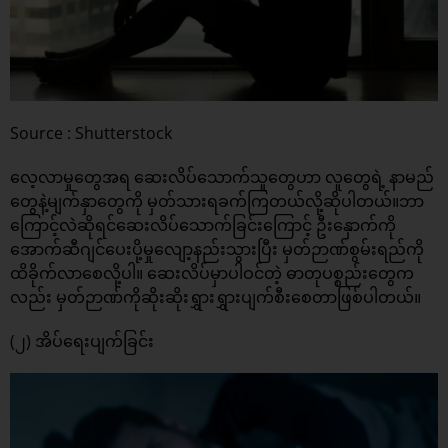
Source : Shutterstock
လေ့လာမှုတွေအရ ဆေးလိပ်သောက်သူတွေဟာ လူတွေရဲ့ နာမည်
တွေနဲ့မျက်နှာတွေကို မှတ်သားရခက်ကြတယ်လို့ဆိုပါတယ်။ဘာ
ကြောင့်လဲဆိုရင်ဆေးလိပ်သောက်ခြင်းကြောင့် ဦးနှောက်ကို
အောက်ဆီဂျင်ပေးပို့မှုလျော့နည်းသွားပြီး မှတ်ဉာဏ်စွမ်းရည်ကို
ထိခိုက်လာစေလို့ပါ။ ဆေးလိပ်မှာပါဝင်တဲ့ ဓာတုပစ္စည်းတွေက
လည်း မှတ်ဉာဏ်ကိုဆိုးဆိုးရွှားရွှားပျက်စီးစေတာဖြစ်ပါတယ်။
(၂) အိပ်ရေးပျက်ခြင်း