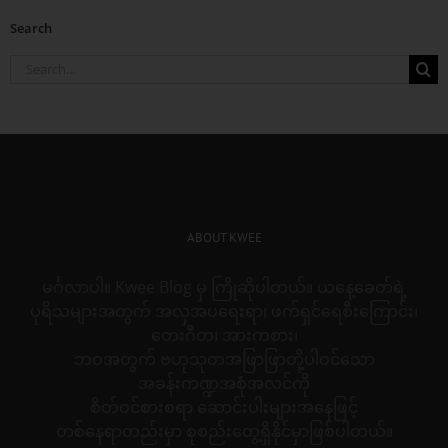
Search
Search
for:
ABOUT KWEE
မင်္ဂလာပါ။ Kwee Blog မှ ကြိုဆိုပါတယ်။ ယနေ့ခေတ်ရဲ့
ပုရိသများအတွက် အလှအပရေးရာ၊ ဖက်ရှင်ရေစီးကြောင်း၊
တေးဂီတ၊ အားကစား၊
ဘဝအတွက် ဗဟုသုတအဖြာဖြာတို့ပါဝင်သော
အခန်းကဏ္ဍအစုံအလင်ကို
စိတ်ဝင်စားစရာ ဆောင်းပါးများအနေဖြင့်
တစ်နေရာတည်းမှာ စုစည်းတွေ့ရှိနိုင်မှာဖြစ်ပါတယ်။