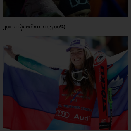
၂၁။ ဆလိုဗေးနီးယား (၁၅.၁၁%)