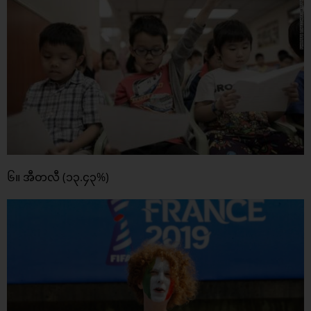
၆။ အီတလီ (၁၃.၄၃%)