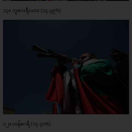
၁၃။ ဘူဂေးရီးယား (၁၄.၃၉%)
၁၂။ ဟန်ဂေရီ (၁၄.၃၀%)