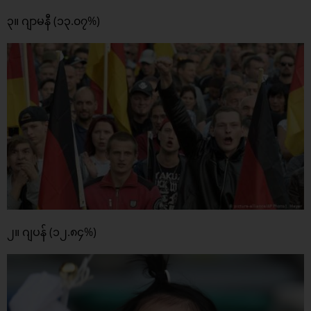
၃။ ဂျာမနီ (၁၃.၀၇%)
၂။ ဂျပန် (၁၂.၈၄%)