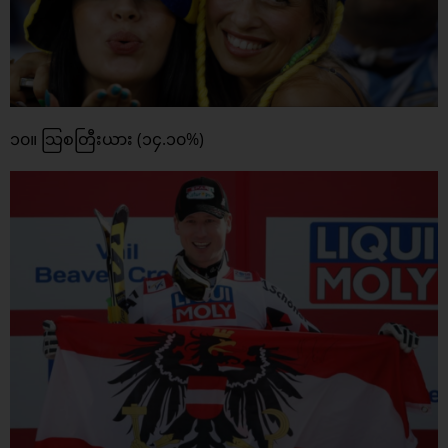
၁၀။ သြစတြီးယား (၁၄.၁၀%)