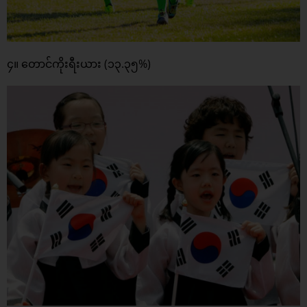
၄။ တောင်ကိုးရီးယား (၁၃.၃၅%)