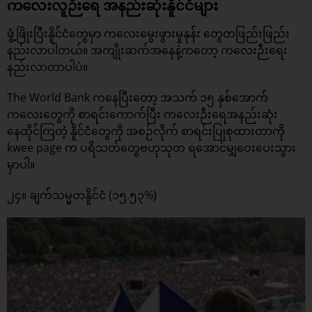
ကလေးလူဉီးရေ အနည်းဆုံးနိူင်ငံများ
ဖွံ့ဖြိုးပြီးနိူင်ငံတွေမှာ ကလေးမွေးဖွားမှုနုန်း တွေတဖြည်းဖြည်း
နည်းလာပါတယ်။ အကျိုးဆက်အနေနဲ့ကတော့ ကလေးဉီးရေး
နည်းလာတာပါပဲ။
The World Bank ကနေပြီးတော့ အသက် ၁၅ နှစ်အောက်
ကလေးတွေကို စာရင်းကောက်ပြီး ကလေးဉီးရေအနည်းဆုံး
နေထိုင်ကြတဲ့ နိူင်ငံတွေကို အစဉ်လိုက် စာရင်းပြုစုထားတာကို
kwee page က ပရိသတ်တွေဗဟုသုတ ရအောင်မျှဝေးပေးသွား
မှာပါ။
၂၄။ ချက်သမ္မတနိူင်ငံ (၁၅.၅၃%)