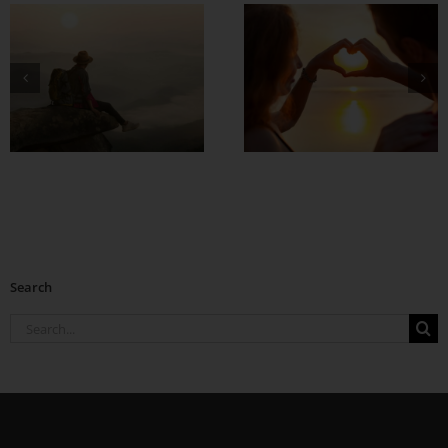
စိတ်လေး အေးချမ်း
ရတဲ့ အချစ်ရေးတစ်
ခု ဘယ်လို
တည်ဆောက်မလဲ ?
Search
Search
for: