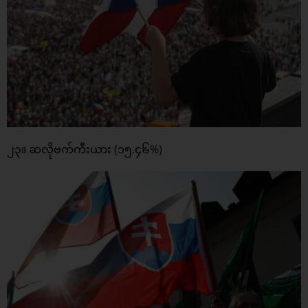
၂၃။ ဆလိုဗက်ကီးယား (၁၅.၄၆%)