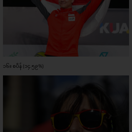
၁၆။ စပိန် (၁၄.၅၉%)