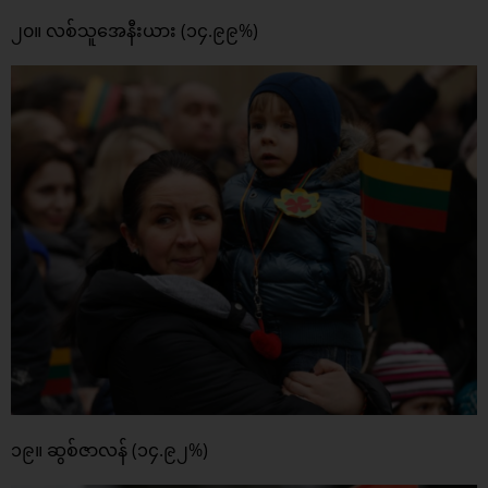
၂၀။ လစ်သူအေနီးယား (၁၄.၉၉%)
၁၉။ ဆွစ်ဇာလန် (၁၄.၉၂%)