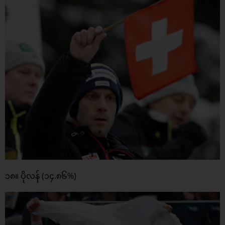
၁၈။ ပိုလန် (၁၄.၈၆%)