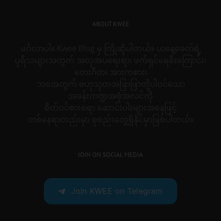
ABOUT KWEE
မင်္ဂလာပါ။ Kwee Blog မှ ကြိုဆိုပါတယ်။ ယနေ့ခေတ်ရဲ့
ပုရိသများအတွက် အလှအပရေးရာ၊ ဖက်ရှင်ရေစီးကြောင်း၊
တေးဂီတ၊ အားကစား၊
ဘဝအတွက် ဗဟုသုတအဖြာဖြာတို့ပါဝင်သော
အခန်းကဏ္ဍအစုံအလင်ကို
စိတ်ဝင်စားစရာ ဆောင်းပါးများအနေဖြင့်
တစ်နေရာတည်းမှာ စုစည်းတွေ့ရှိနိုင်မှာဖြစ်ပါတယ်။
JOIN ON SOCIAL MEDIA
Join KWEE on Telegram