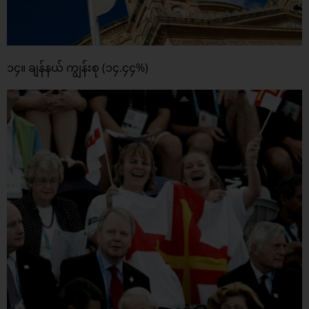
၁၄။ ချန်နယ် ကျွန်းစု (၁၄.၄၄%)