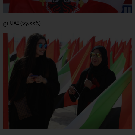
၉။ UAE (၁၃.၈၈%)