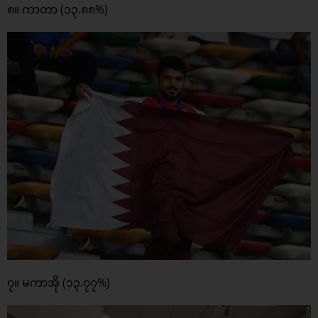
၈။ ကာတာ (၁၃.၈၈%)
၇။ မကာအို (၁၃.၇၇%)