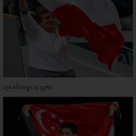
၁၇။ စင်ကာပူ (၁၄.၇၃%)