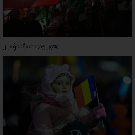
၂၂။ ရိုမေနီးယား (၁၅.၂၄%)