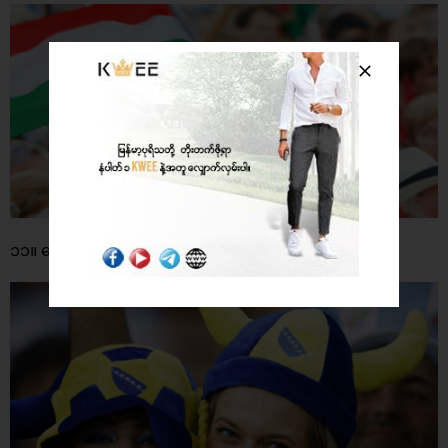
၁၁။ ဘော့စနီးယား (၁၄.၁၅%)