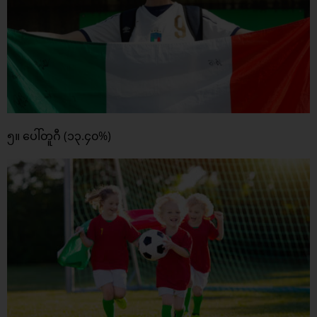
၅။ ပေါ်တူဂီ (၁၃.၄၀%)