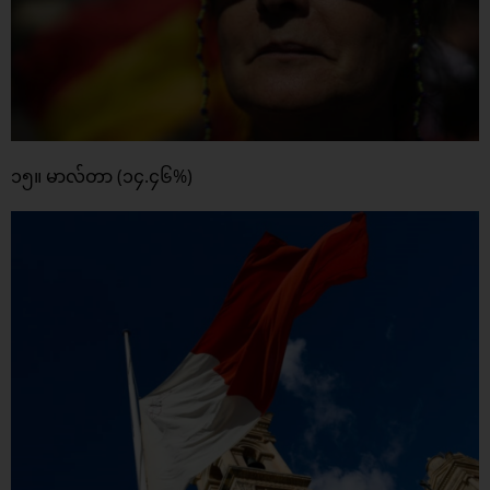
၁၅။ မာလ်တာ (၁၄.၄၆%)