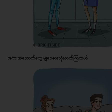
အစားအသောက်တွေ မျှဝေစားသုံးတတ်ကြတယ်