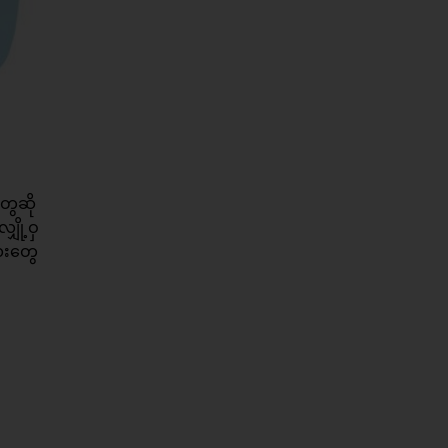
ွေဆို
ှို့ဝှ
ေးတွေ