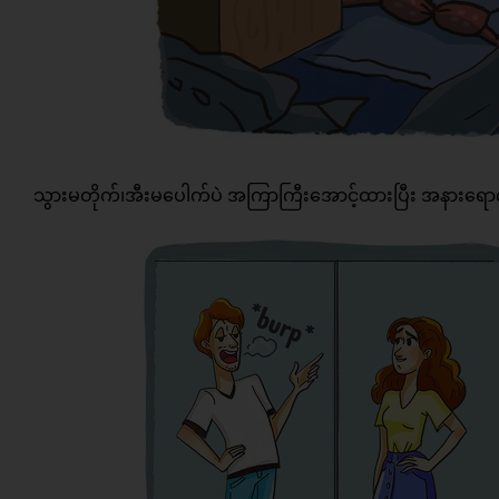
သွားမတိုက်၊အီးမပေါက်ပဲ အကြာကြီးအောင့်ထားပြီး အနားရောက