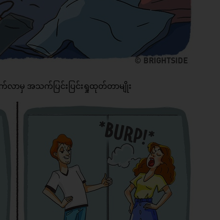
်လာမှ အသက်ပြင်းပြင်းရှုထုတ်တာမျိုး