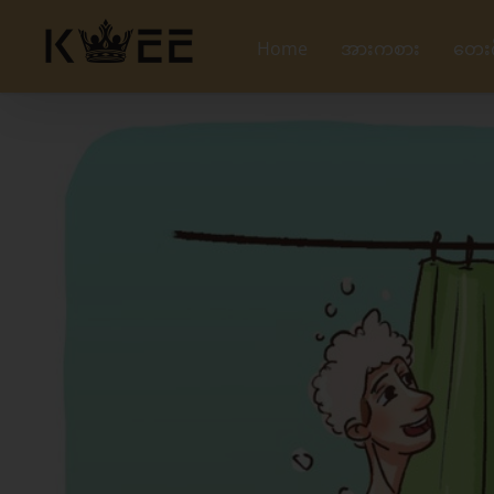
Skip
to
Home
အားကစား
တေး
content
View
Larger
Image