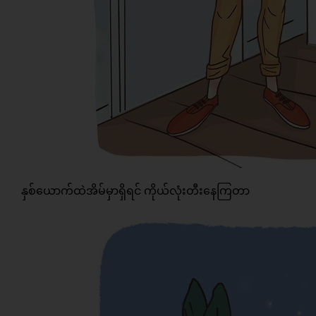
နှစ်ယောက်ထဲအိမ်မှာရှိရင် ကိုယ်လုံးတီးနေကြတာ