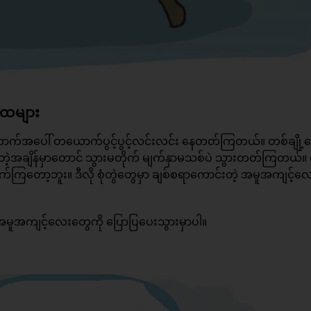
အထများ
ောက်အပေါ် တယောက်ပွင့်ပွင့်လင်းလင်း နေတတ်ကြတယ်။ တစ်ချို့တ
ွေ့တဲ့အချိန်မှာတောင် သွားမတိုက် မျက်နှာမသစ်ပဲ သွားတတ်ကြတယ်။ လျ
ြတော့ဘူး။ ဒီလို စုံတွဲတွေမှာ ချစ်စရာကောင်းတဲ့ အမူအကျင့်လ
ု့ အမူအကျင့်လေးတွေကို ပြောပြပေးသွားမှာပါ။