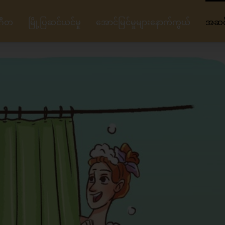
ဂီတ
မြို့ပြဆင်ယင်မှု
အောင်မြင်မှုများနောက်ကွယ်
အဆင့်