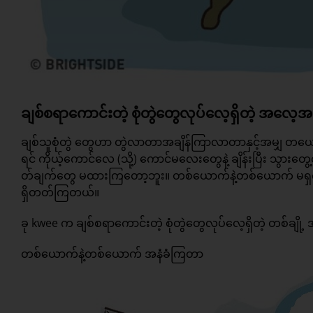
ချစ်စရာကောင်းတဲ့ စုံတွဲတွေလုပ်လေ့ရှိတဲ့ အလေ့
ချစ်သူစုံတွဲ တွေဟာ တွဲလာတာအချိန်ကြာလာတာနှင့်အမျှ တယ
ရင် ကိုယ့်ကောင်လေ (သို့) ကောင်မလေးတွေနဲ့ ချိန်းပြီး သွားတ
တ်ချက်တွေ မထားကြတော့ဘူး။ တစ်ယောက်နဲ့တစ်ယောက် မရှက်က
ရှိတတ်ကြတယ်။
ခု kwee က ချစ်စရာကောင်းတဲ့ စုံတွဲတွေလုပ်လေ့ရှိတဲ့ တစ်ချိ
တစ်ယောက်နဲ့တစ်ယောက် အနံခံကြတာ