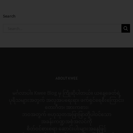
Search
Search
for:
ABOUT KWEE
မင်္ဂလာပါ။ Kwee Blog မှ ကြိုဆိုပါတယ်။ ယနေ့ခေတ်ရဲ့
ပုရိသများအတွက် အလှအပရေးရာ၊ ဖက်ရှင်ရေစီးကြောင်း၊
တေးဂီတ၊ အားကစား၊
ဘဝအတွက် ဗဟုသုတအဖြာဖြာတို့ပါဝင်သော
အခန်းကဏ္ဍအစုံအလင်ကို
စိတ်ဝင်စားစရာ ဆောင်းပါးများအနေဖြင့်