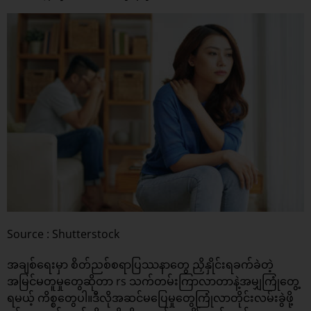
Source : Shutterstock
အချစ်ရေးမှာ စိတ်ညစ်စရာပြဿနာတွေ ညှိနှိုင်းရခက်ခဲတဲ့
အမြင်မတူမှုတွေဆိုတာ rs သက်တမ်းကြာလာတာနဲ့အမျှကြုံတွေ့
ရမယ့် ကိစ္စတွေပါ။ဒီလိုအဆင်မပြေမှုတွေကြုံလာတိုင်းလမ်းခွဲဖို့