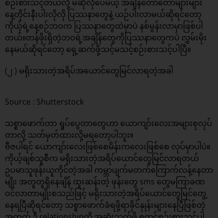
စဉ်းစားသင့်တယ်လို့ မဆိုလိုပေမယ့် အချိန်တော်တော်များများ
နေ့တိုင်းနီးပါးလိုလို ပြဿနာတွေနဲ့ ယဉ်ပါးလာမယ်ဆိုရင်တော့
ကိုယ့်ရဲ့နေ့စဉ်ဘဝက ပြဿနာတွေထဲမှာပဲ နစ်မွန်းလာမှာဖြစ်ပါ
တယ်။တန်ဖိုးရှိတဲ့ဘဝရဲ့အချိန်တွေကိုပြဿနာတွေကပဲ လွှမ်းမိုး
နေမယ်ဆိုရင်တော့ ရှေ့ဆက်ဖို့သင့်မသင့်စဉ်းစားသင့်ပါပြီ။
(၂ ) မရိုးသားတဲ့အရိပ်အယောင်တွေမြင်လာရတဲ့အခါ
Source : Shutterstock
သစ္စာဖောက်တာ ရှုပ်ပွေတာတွေဟာ ယောကျာ်းလေးအများစုလုပ်
တာလို့ သတ်မှတ်ထားလို့မရတော့ပါဘူး။
ဗီဇပါရင် ယောကျာ်းလေးဖြစ်စေမိန်းကလေးဖြစ်စေ လုပ်မှာပါပဲ။
ကိုယ့်ချစ်သူစီက မရိုးသားတဲ့အရိပ်ယောင်တွေမြင်လာရတယ်
ဥပမာသူဖုန်းယူကိုင်တဲ့အခါ ကမ္ဘာပျက်မတက်ကြောက်လန့်နေတာ
မျိုး အတူတူရှိနေချိန် ထူးဆန်းတဲ့ ဖုန်းတွေ sms တွေမကြာခဏ
ဝင်လာတာမျိုးစသည်ဖြင့် မရိုးသားတဲ့အရိပ်ယောင်တွေမြင်တွေ့
နေရပြီဆိုရင်တော့ သစ္စာဖောက်ခံရဖို့ရာခိုင်နှုန်းများနေပြီဖြစ်တဲ့
အတွက် ဒီ relationshipကို အဆုံးသတ်ဖို့ စတင်စဉ်းစားသင့်ပါ