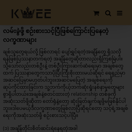
Skip
to
content
လမ်းခွဲဖို့ စဉ်းစားသင့်ပြီဖြစ်ကြောင်းပြနေတဲ့
လက္ခဏာများ
ချစ်သူတွေရယ်လို့ ဖြစ်လာရင် ပျော်ရွှင်ရတဲ့အချိန်တွေ ရှိသလို
ရန်ဖြစ်ပြဿနာတက်ရတဲ့ အချိန်တွေဆိုတာလည်းရှိကြစမြဲပါ။
သို့သော်လည်းတစ်ဦးနဲ့ တစ်ဦးကြားဆက်ဆံရေးမှာ အချစ်တွေ
ထက် ပြဿနာတွေကသာပိုပြီးကြီးစိုးထားမယ်ဆိုရင် ရေရှည်မှာ
အဆင်ပြေမှာမဟုတ်ပါဘူး။အဆင်မပြေတဲ့ အချစ်ရေးကို
ဆုပ်ကိုင်ထားခြင်းက သူ့ဘက်ကိုယ့်ဘက်ဆုံးရှုံးနစ်နာမှုတွေများ
စွာရှိပါတယ်။အချစ်နဲ့စတင်ထားတဲ့ relationship တစ်ခုကို
အဆုံးသတ်ဖို့ဆိုတာ တော်ရုံနဲ့တော့ ဆုံးဖြတ်ချက်ချဖို့မဖြစ်နိုင်ပါ
ဘူး။ဒါပေမယ့်ဒီလက္ခဏာတွေဖြစ်လာပြီဆိုရင်တော့ သင့်ရဲ့အချစ်
ရေးကိုအဆုံးသတ်ဖို့ စဉ်းစားသင့်ပါပြီ။
(၁) အချိန်တိုင်းစိတ်ဆင်းရဲနေရတဲ့အခါ