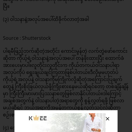
ပြီ။
(၃) ဝါသနာနဲ့အလုပ်အပေါ်ထိခိုက်လာတဲ့အခါ
Source : Shutterstock
ပါရမီဖြည့်ဘက်ဆိုတဲ့အတိုင်း ကောင်းမွန်တဲ့ လက်တွဲဖော်ကောင်း
ဆိုတာ ကိုယ့်ရဲ့ဝါသနာနဲ့အလုပ်အပေါ် တန်ဖိုးထားပြီး ထောက်ခံ
အားပေးမှာပါ။လူတိုင်းလူတိုင်းက ကိုယ်တကယ်ဝါသနာပါရာ
အလုပ်ကိုပဲ ရွေးချယ်ချင်ကြတာဖြစ်ပါတယ်။ဒီလိုမှမဟုတ်ပဲ
ကိုယ့်ရဲ့အလုပ်နဲ့ ဝါသနာကိုမကြိုက်လို့ဆိုတဲ့အကြောင်းပြချက်
တွေနဲ့ ကြီးစိုးခြယ်လှယ်ဖို့ကြိုးစားနေမယ်ဆိုရင်တော့ တစ်ချိန်ချိန်
မှာ ကြီးကြီးမားမားပြဿနာတွေဖြစ်လာနိုင်ပါတယ်။ဒါကြောင့်
အချစ်အတွက်နဲ့ ဝါသနာပါတဲ့အရာတွေကို စွန့်လွတ်ရဖို့ ဖြစ်လာ
မယ်ဆိုရင် ဘယ်အရာကိုအမှန်တကယ်စွန့်လွတ်သင့်လဲဆိုတာ
စဉ်းစားသင့်ပါတယ်။
(၄) အေးစက်တဲ့ဆက်ဆံရေးဖြစ်လာတဲ့အခါ