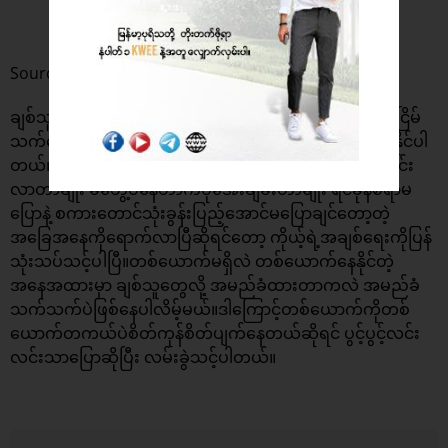
Source : Shutterstock
ချစ်သူနှစ်ဦးရဲ့ဆက်ဆံရေးတွေက အေးစက်တိတ်ဆိတ်ပြီး ငြိမ်
သက်နေမယ်ဆိုရင် အပျက်ဘက်ကို ဦးတည်နေပြီဆိုတာသိနိုင်ပါ
တယ်။တစ်ယောက်တစ်ယောက်ဖုန်းမပြောပဲနေရတာပိုကောင်း
လာတာမျိုး မတွေ့ပဲနေတာကပိုအေးချမ်းတာမျိုး ရင်ခုန်စရာမ
ပြောနဲ့ စကားတောင်သုံးခွန်းပြည့်အောင်မပြောချင်တော့တဲ့
အခြေအနေကိုရောက်လာပြီဆိုရင်တော့ ကိုယ့်ရဲ့အချစ်ရေးကိုပြန်
သုံးသပ်သင့်ပါပြီ။တစ်ယောက်မရှိလဲ တစ်ယောက်နေနိုင်တဲ့
အနေအထားမှာ ချစ်သူတွေလို့ အမည်ခံထားတာကလဲ အမည်ခံ
သက်သက်ပဲဖြစ်နေပါလိမ့်မယ်။ဒါကြောင့်တစ်ယောက်ကိုတစ်
ယောက်တကယ်ပဲစိတ်ကုန်စိတ်ပျက်နေတယ်ဆိုရင် ပွင့်ပွင့်လင်း
လင်းသာပြောဆိုပြီး လမ်းခွဲသင့်ပါတယ်။