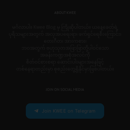
ABOUT KWEE
မင်္ဂလာပါ။ Kwee Blog မှ ကြိုဆိုပါတယ်။ ယနေ့ခေတ်ရဲ့
ပုရိသများအတွက် အလှအပရေးရာ၊ ဖက်ရှင်ရေစီးကြောင်း၊
တေးဂီတ၊ အားကစား၊
ဘဝအတွက် ဗဟုသုတအဖြာဖြာတို့ပါဝင်သော
အခန်းကဏ္ဍအစုံအလင်ကို
စိတ်ဝင်စားစရာ ဆောင်းပါးများအနေဖြင့်
တစ်နေရာတည်းမှာ စုစည်းတွေ့ရှိနိုင်မှာဖြစ်ပါတယ်။
JOIN ON SOCIAL MEDIA
Join KWEE on Telegram