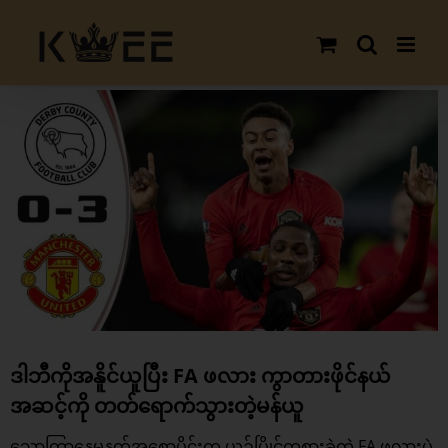
Skip
to
content
View
Larger
Image
ဒါဘီကိုအနိူင်ယူပြီး FA ဖလား ကွာတားဖိုင်နယ်
အဆင့်ကို တတ်ရောက်သွားတဲ့မန်ယူ
သောကြာနေ့မနတ်အစောပိုင်းက ယှဉ်ပြိုင်ကစားခဲ့တဲ့ FA ဖလားပွဲ