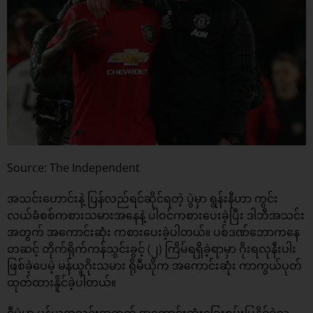
Source: The Independent
အသင်းဟောင်းနဲ့ ပြန်လည်ရင်ဆိုင်ရတဲ့ ပွဲမှာ ရွန်းနီဟာ ကွင်း
လယ်ခံစစ်ကစားသမားအနေနဲ့ ပါဝင်ကစားပေးခဲ့ပြီး ဒါဘီအသင်း
အတွက် အကောင်းဆုံး ကစားပေးခဲ့ပါတယ်။ ပစ်ဒဏ်ဘောကနေ
တဆင့် တိုက်ရိုက်ကန်သွင်းခွင့် (၂) ကြိမ်ရရှိခဲ့ရာမှာ ဂိုးရလုနီးပါး
ဖြစ်ခဲ့ပေမဲ့ မန်ယူဂိုးသမား ရိုမီယိုက အကောင်းဆုံး ကာကွယ်ပုတ်
ထုတ်ထားနိူင်ခဲ့ပါတယ်။