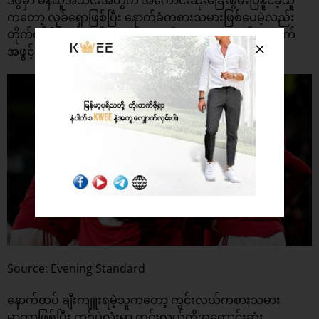
ဒီပွဲမှာ မန်ယူအသင်းအတွက် အကောင်းဆုံးခြေးစွမ်းပြနိူင်ခဲ့သူ
ကတော့ လုခ်ရှောဖြစ်ပြီး နောက်ခံကစားသမားဖြစ်ပေမဲ့လည်း
တိုက်စစ်ပိုင်းအတွက် ကောင်းဆုံးပံပိုးပေးကာ အသင်းအတွက်
အဖွင့်ဂိုးကိုလည်း သွင်းယူပေးနိူင်ခဲ့ပါတယ်။
Source: Evening Standard
နောက်ထပ် ချီးကျူးရမဲ့သူကတော့ ကွင်းလယ်ကစားသမား
မာတာဖြစ်ပြီး တစ်ပွဲလုံးမှာ ကွင်းလယ်ကိုအကောင်းဆုံး