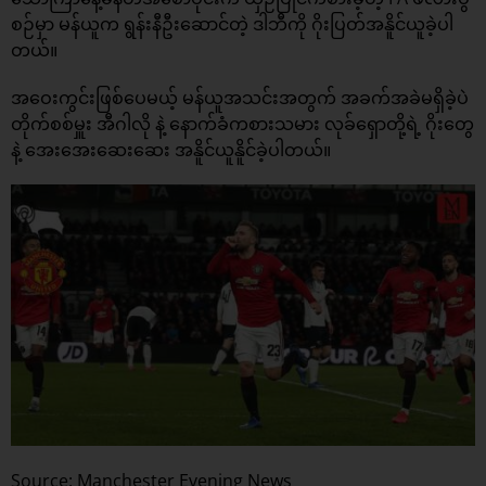
စဉ်မှာ မန်ယူက ရွန်းနီဦးဆောင်တဲ့ ဒါဘီကို ဂိုးပြတ်အနိူင်ယူခဲ့ပါ
တယ်။
အဝေးကွင်းဖြစ်ပေမယ့် မန်ယူအသင်းအတွက် အခက်အခဲမရှိခဲ့ပဲ
တိုက်စစ်မှူး အီဂါလို နဲ့ နောက်ခံကစားသမား လုခ်ရှောတို့ရဲ့ ဂိုးတွေ
နဲ့ အေးအေးဆေးဆေး အနိူင်ယူနိူင်ခဲ့ပါတယ်။
Source: Manchester Evening News