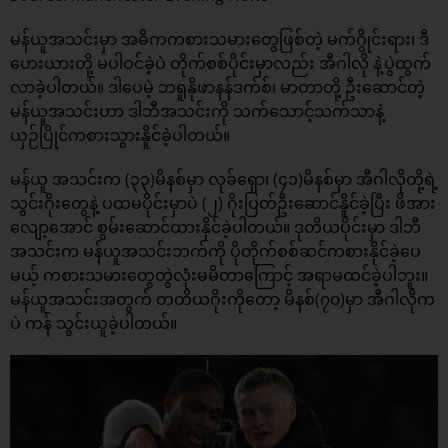
မန်ယူအသင်းမှာ အဓိကကစားသမားတွေဖြစ်တဲ့ မက်ဂွိုင်းရား၊ ဒီ
ဟေးယားတို့ မပါဝင်ခဲ့ပဲ တိုက်စစ်ပိုင်းမှာလည်း အီဂါလို နဲ့ပွဲထွက်
လာခဲ့ပါတယ်။ ဒါပေမဲ့ ဘရူနိုဖာနန်ဒက်စ်၊ မာတာတို့ ဦးဆောင်တဲ့
မန်ယူအသင်းဟာ ဒါဘီအသင်းကို သက်သောင့်သက်သာနဲ့
ယှဉ်ပြိုင်ကစားသွားနိူင်ခဲ့ပါတယ်။
မန်ယူ အသင်းက (၃၃)မိနစ်မှာ လုခ်ရှော၊ (၄၁)မိနစ်မှာ အီဂါလိုတို့ရဲ့
သွင်းဂိုးတွေနဲ့ ပထမပိုင်းမှာပဲ (၂) ဂိုးပြတ်ဦးဆောင်နိူင်ခဲ့ပြီး ဖိအား
လျော့အောင် စွမ်းဆောင်ထားနိုင်ခဲ့ပါတယ်။ ဒုတိယပိုင်းမှာ ဒါဘီ
အသင်းက မန်ယူအသင်းဘက်ကို ပိုတိုက်စစ်ဆင်ကစားနိုင်ခဲ့ပေ
မယ့် ကစားသမားတွေတွဲလုံးမမိတာကြောင့် အရာမထင်ခဲ့ပါဘူး။
မန်ယူအသင်းအတွက် တတိယဂိုးကိုတော့ မိနစ်(၇၀)မှာ အီဂါလိုက
ပဲ ကန် သွင်းယူခဲ့ပါတယ်။