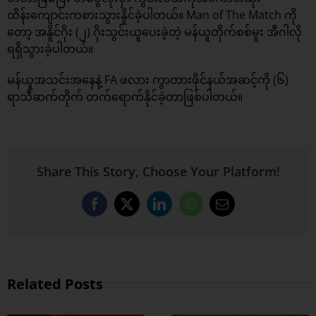
ထိန်းကျောင်းကစားသွားနိူင်ခဲ့ပါတယ်။ Man of The Match ကို
တော့ အနိူင်ဂိုး (၂) ဂိုးသွင်းယူပေးခဲ့တဲ့ မန်ယူတိုက်စစ်မူး အီဂါလို
ရရှိသွားခဲ့ပါတယ်။
မန်ယူအသင်းအနေနဲ့ FA ဖလား ကွာတားဖိုင်နယ်အဆင့်ကို (၆)
ရာသီဆက်တိုက် တက်ရောက်နိုင်ခဲ့တာဖြစ်ပါတယ်။
Share This Story, Choose Your Platform!
Facebook
X
LinkedIn
WhatsApp
Email
Related Posts