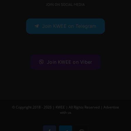
JOIN ON SOCIAL MEDIA
Join KWEE on Telegram
Join KWEE on Viber
© Copyright 2018 -
2026 |
KWEE
| All Rights Reserved |
Advertise
with us