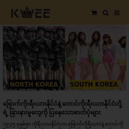
Skip
to
content
View
Larger
Image
မြောက်ကိုးရီးယားနိုင်ငံနဲ့ တောင်ကိုးရီးယားနိုင်ငံတို့
ရဲ့ ခြားနားမူတွေကို ပြနေသောဓာတ်ပုံများ
၁၉၄၅ ခုနှစ်မှာ ကိုရီးယားနိုင်ငံဟာ မြောက်ကိုရီးယားနဲ့ တောင်ကို