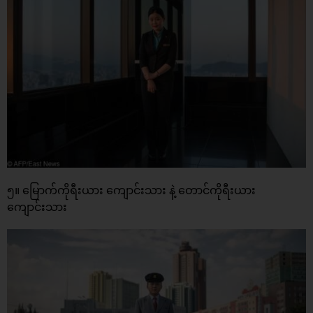
၅။ မြောက်ကိုရီးယား ကျောင်းသား နဲ့ တောင်ကိုရီးယား
ကျောင်းသား