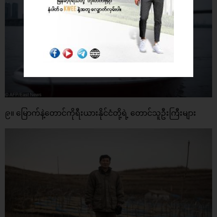
၉။ မြောက်နဲ့တောင်ကိုရီးယားနိုင်ငံတို့ရဲ့ တောင်သူဦးကြီးများ