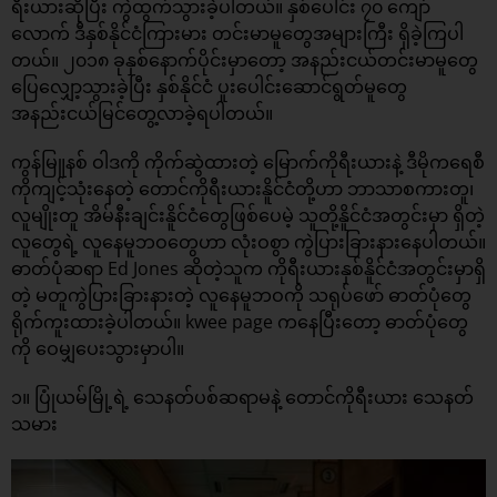
ရီးယားဆိုပြီး ကွဲထွက်သွားခဲ့ပါတယ်။ နှစ်ပေါင်း ၇၀ ကျော်
လောက် ဒီနှစ်နိုင်ငံကြားမား တင်းမာမူတွေအများကြီး ရှိခဲ့ကြပါ
တယ်။ ၂၀၁၈ ခုနှစ်နောက်ပိုင်းမှာတော့ အနည်းငယ်တင်းမာမူတွေ
ပြေလျှော့သွားခဲ့ပြီး နှစ်နိုင်ငံ ပူးပေါင်းဆောင်ရွတ်မူတွေ
အနည်းငယ်မြင်တွေ့လာခဲ့ရပါတယ်။
ကွန်မြူနစ် ဝါဒကို ကိုက်ဆွဲထားတဲ့ မြောက်ကိုရီးယားနဲ့ ဒီမိုကရေစီ
ကိုကျင့်သုံးနေတဲ့ တောင်ကိုရီးယားနိူင်ငံတို့ဟာ ဘာသာစကားတူ၊
လူမျိုးတူ အိမ်နီးချင်းနိူင်ငံတွေဖြစ်ပေမဲ့ သူတို့နိူင်ငံအတွင်းမှာ ရှိတဲ့
လူတွေရဲ့ လူနေမူဘဝတွေဟာ လုံးဝစွာ ကွဲပြားခြားနားနေပါတယ်။
ဓာတ်ပုံဆရာ Ed Jones ဆိုတဲ့သူက ကိုရီးယားနှစ်နိူင်ငံအတွင်းမှာရှိ
တဲ့ မတူကွဲပြားခြားနားတဲ့ လူနေမူဘဝကို သရုပ်ဖော် ဓာတ်ပုံတွေ
ရိုက်ကူးထားခဲ့ပါတယ်။ kwee page ကနေပြီးတော့ ဓာတ်ပုံတွေ
ကို ဝေမျှပေးသွားမှာပါ။
၁။ ပြုံယမ်မြို့ရဲ့ သေနတ်ပစ်ဆရာမနဲ့ တောင်ကိုရီးယား သေနတ်
သမား