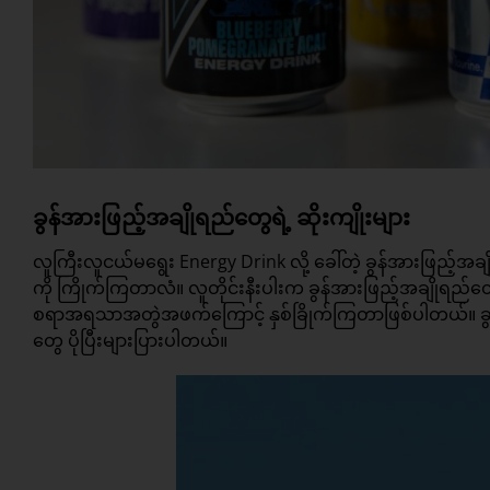
ခွန်အားဖြည့်အချိုရည်တွေရဲ့ ဆိုးကျိုးများ
လူကြီးလူငယ်မရွေး Energy Drink လို့ ခေါ်တဲ့ ခွန်အားဖြည
ကို ကြိုက်ကြတာလံ။ လူတိုင်းနီးပါးက ခွန်အားဖြည့်အချိုရည်တွေဟာ
စရာအရသာအတွဲအဖက်ကြောင့် နှစ်ခြိုက်ကြတာဖြစ်ပါတယ်။ ခွ
တွေ ပိုပြီးများပြားပါတယ်။