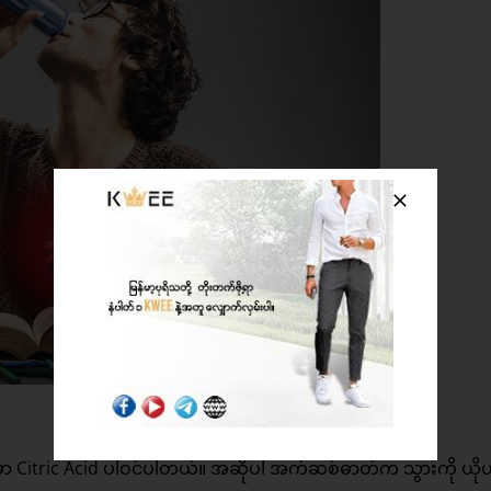
မှာ Citric Acid ပါဝင်ပါတယ်။ အဆိုပါ အက်ဆစ်ဓာတ်က သွားကို ယိုယ