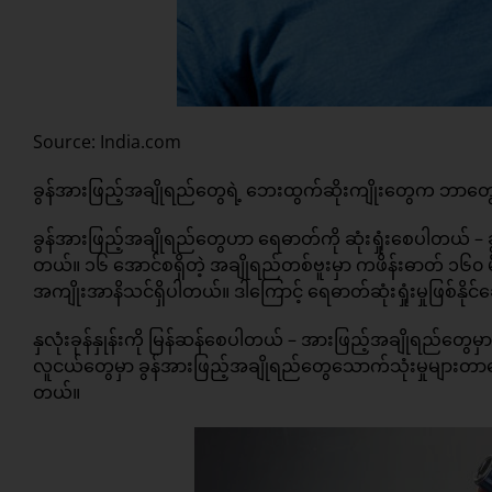
Source: India.com
ခွန်အားဖြည့်အချိုရည်တွေရဲ့ ဘေးထွက်ဆိုးကျိုးတွေက ဘာတွ
ခွန်အားဖြည့်အချိုရည်တွေဟာ ရေဓာတ်ကို ဆုံးရှုံးစေပါတယ် – 
တယ်။ ၁၆ အောင်စရှိတဲ့ အချိုရည်တစ်ဗူးမှာ ကဖိန်းဓာတ် ၁၆၀ 
အကျိုးအာနိသင်ရှိပါတယ်။ ဒါကြောင့် ရေဓာတ်ဆုံးရှုံးမှုဖြစ်နိုင
နှလုံးခုန်နှုန်းကို မြန်ဆန်စေပါတယ် – အားဖြည့်အချိုရည်တွေမှ
လူငယ်တွေမှာ ခွန်အားဖြည့်အချိုရည်တွေသောက်သုံးမှုများတာကြောင
တယ်။