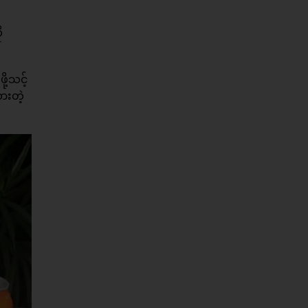
ု
ု့သင့်
ားတဲ့