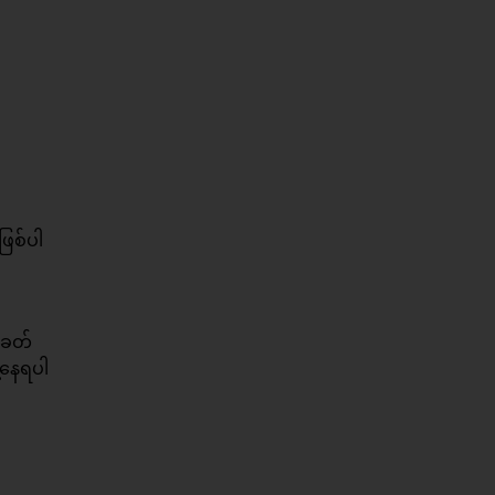
ဖြစ်ပါ
ုခေတ်
ေ့နေရပါ