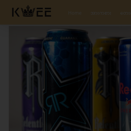
Skip
to
Home
အားကစား
တေး
content
View
Larger
Image