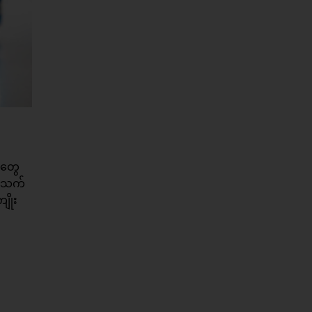
်တွေ
ှစ်သက်
ျိုး