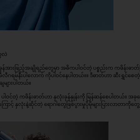
ေလဲ
ခွန်အားဖြည့်အချိုရည်တွေမှာ အဓိကပါဝင်တဲ့ ပစ္စည်းက ကဖိန်းဓာတ်
မီလီဂရမ်နီးပါလောက် ကိုပါဝင်နေပါတယ်။။ ဒီဓာတ်ဟာ ဆီးရွှင်စေတဲ့
်ချေများပါတယ်။
ာ ပါဝင်တဲ့ ကဖိန်းဓာတ်ဟာ နှလုံးခုန်နှုန်းကို မြန်ဆန်စေပါတယ်။ အခ
့် နှလုံးနဲ့ဆိုင်တဲ့ ရောဂါတွေဖြစ်ပွားမှုပိုမိုများပြားလာတာကိုတွ