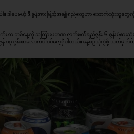
 ပါ။ ဒါပေမယ့် ဒီ ခွန်အားဖြည့်အချိုရည်တွေဟာ သောက်သုံးသူတွေကိ
ဟာ တစ်နေ့ကို သကြားပမာဏ လက်ဖက်ရည်ဇွန်း ၆ စွန်းပဲစားသုံးဖိ
၁၃ ဇွန်းစာလောက်ပါဝင်လေ့ရှိပါတယ်။ နေ့စဉ်သုံးစွဲဖို့ သတ်မှတ်ထ