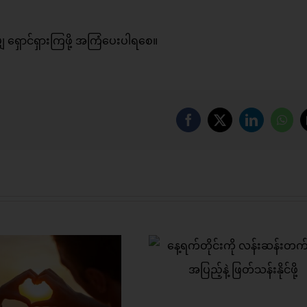
မျှ ရှောင်ရှားကြဖို့ အကြံပေးပါရစေ။
Facebook
X
LinkedIn
Wha
က်တိုင်းကို လန်းဆန်းတက်
ှု အပြည့်နဲ့ ဖြတ်သန်းနိုင်ဖို့
စိတ်လေး အေးချမ်