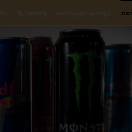
ဂီတ
မြို့ပြဆင်ယင်မှု
အောင်မြင်မှုများနောက်ကွယ်
အဆင့်