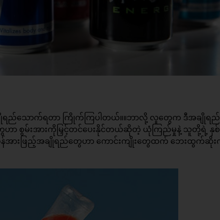
့်အချိုရည်သောက်ရတာ ကြိုက်ကြပါတယ်။။ဘာလို့ လူတွေက ဒီအချိုရည
 စွမ်းအားကိုမြှင့်တင်ပေးနိုင်တယ်ဆိုတဲ့ ယုံကြည်မှုနဲ့ သူတို့ရဲ့ န
န်အားဖြည့်အချိုရည်တွေဟာ ကောင်းကျိုးတွေထက် ဘေးထွက်ဆိုးက