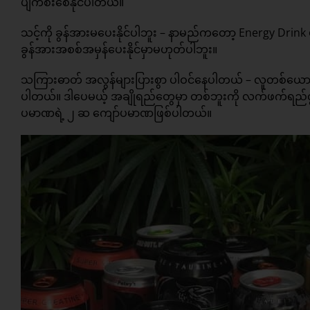
ပျက်စီးစေနိုင်ပါတယ်။
သင့်ကို ခွန်အားမပေးနိုင်ပါဘူး – နာမည်ကတော့ Energy Drink
ခွန်အားအစစ်အမှန်ပေးနိုင်မှာမဟုတ်ပါဘူး။
သကြားဓာတ် အလွန်များပြားစွာ ပါဝင်နေပါတယ် – လူတစ်ယောက်
ပါတယ်။ ဒါပေမယ့် အချိုရည်တွေမှာ တစ်ဘူးကို လက်ဖက်ရည်ဇွန် 
ပမာဏရဲ့ ၂ ဆ ကျော်ပမာဏဖြစ်ပါတယ်။