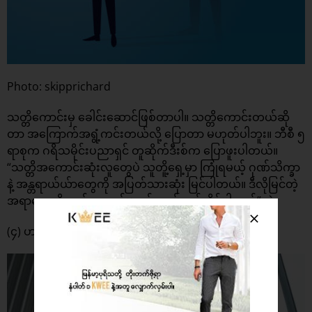
Photo: skipprichard
သတ္တိကောင်းမှ ခေါင်းဆောင်ဖြစ်တာပါ။ သတ္တိကောင်းတယ်ဆို
တာ အကြောက်အရွံ့ကင်းတယ်လို့ ပြောတာ မဟုတ်ပါဘူး။ ဘီစီ ၅
ရာစုက ဂရိသမိုင်းပညာရှင် တူဆိုက်ဒီးစ်က ပြောဖူးပါတယ်။
“သတ္တိအကောင်းဆုံးလူတွေပဲ သူတိူ့ရှေ့မှာ ကြုံရမယ့် ဂုဏ်သိက္ခာ
နဲ့ အန္တရာယ်ယ်ာတွေကို အပြတ်သားဆုံး မြင်ပါတယ်။ ဒီလိုမြင်တဲ့
အရာတွေကိုလည်း နောက်မတွန့်စတမ်း ရင်ဆိုင်ပါတယ်”တဲ့။
(၄) ဟာသနဲ့ လူသားဆန်မှု ရှိတယ်