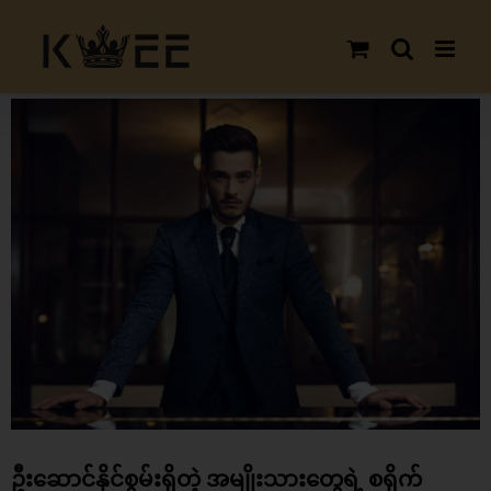
Skip
to
content
View
Larger
Image
ဦးဆောင်နိုင်စွမ်းရှိတဲ့ အမျိုးသားတွေရဲ့ စရိုက်