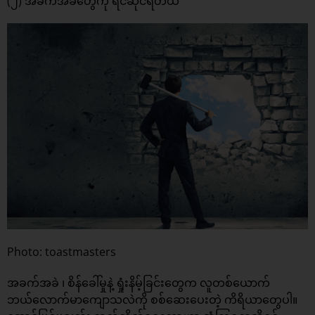
(၂) အခက်အခဲတွေကို ရင်ဆိုင်ရဲတယ်
Photo: toastmasters
အခက်အခဲ ၊ စိန်ခေါ်မှုနဲ့ ရှုံးနိမ့်ခြင်းတွေက လူတစ်ယောက်
ဘယ်လောက်မာကျောသလဲကို စစ်ဆေးပေးတဲ့ ကိရိယာတွေပါ။