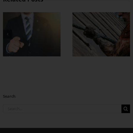
စိတ်မာတဲ့သူတွေက
အရာရာမှာ ခြေတ
လှမ်းသာတယ်
Search
Search
for: