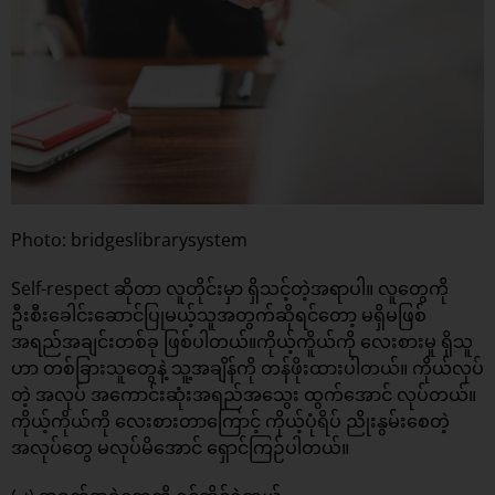
Photo: bridgeslibrarysystem
Self-respect ဆိုတာ လူတိုင်းမှာ ရှိသင့်တဲ့အရာပါ။ လူတွေကို
ဦးစီးခေါင်းဆောင်ပြုမယ့်သူအတွက်ဆိုရင်တော့ မရှိမဖြစ်
အရည်အချင်းတစ်ခု ဖြစ်ပါတယ်။ကိုယ့်ကိူယ်ကို လေးစားမှု ရှိသူ
ဟာ တစ်ခြားသူတွေနဲ့ သူ့အချိန်ကို တန်ဖိုးထားပါတယ်။ ကိုယ်လုပ်
တဲ့ အလုပ် အကောင်းဆုံးအရည်အသွေး ထွက်အောင် လုပ်တယ်။
ကိုယ့်ကိုယ်ကို လေးစားတာကြောင့် ကိုယ့်ပုံရိပ် ညိုးနွမ်းစေတဲ့
အလုပ်တွေ မလုပ်မိအောင် ရှောင်ကြဉ်ပါတယ်။