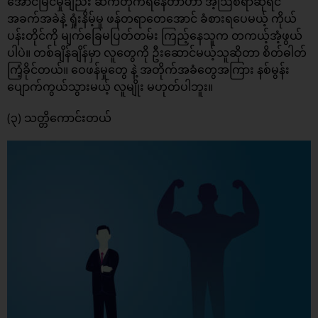
အောင်မြင်မှုချည်း ဆက်တိုက်ရနေတာဟာ အံ့ဩစရာဆိုရင်
အခက်အခဲနဲ့ ရှုံးနိမ့်မှု ဖန်တရာတေအောင် ခံစားရပေမယ့် ကိုယ်
ပန်းတိုင်ကို မျက်ခြေမပြတ်တမ်း ကြည့်နေသူက တကယ့်အံ့ဖွယ်
ပါပဲ။ တစ်ချိန်ချိန်မှာ လူတွေကို ဦးဆောင်မယ့်သူဆိုတာ စိတ်ဓါတ်
ကြံ့ခိုင်တယ်။ ဝေဖန်မှုတွေ နဲ့ အတိုက်အခံတွေအကြား နစ်မွန်း
ပျောက်ကွယ်သွားမယ့် လူမျိုး မဟုတ်ပါဘူး။
(၃) သတ္တိကောင်းတယ်