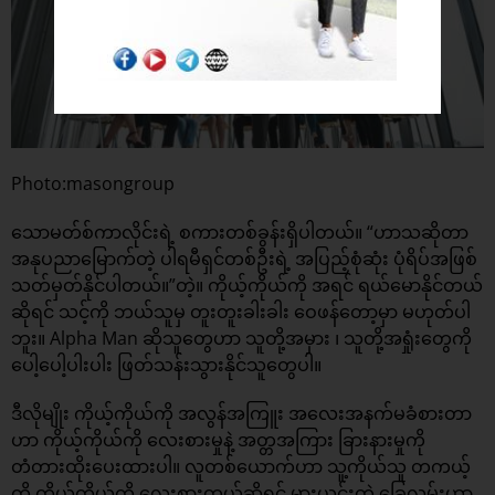
Photo:masongroup
သောမတ်စ်ကာလိုင်းရဲ့ စကားတစ်ခွန်းရှိပါတယ်။ “ဟာသဆိုတာ
အနုပညာမြောက်တဲ့ ပါရမီရှင်တစ်ဦးရဲ့ အပြည့်စုံဆုံး ပုံရိပ်အဖြစ်
သတ်မှတ်နိုင်ပါတယ်။”တဲ့။ ကိုယ့်ကိုယ်ကို အရင် ရယ်‌မောနိုင်တယ်
ဆိုရင် သင့်ကို ဘယ်သူမှ တူးတူးခါးခါး ဝေဖန်တော့မှာ မဟုတ်ပါ
ဘူး။ Alpha Man ဆိုသူတွေဟာ သူတို့အမှား ၊ သူတို့အရှုံးတွေကို
ပေါ့ပေါ့ပါးပါး ဖြတ်သန်းသွားနိုင်သူတွေပါ။
ဒီလိုမျိုး ကိုယ့်ကိုယ်ကို အလွန်အကြူး အလေးအနက်မခံစားတာ
ဟာ ကိုယ့်ကိုယ်ကို လေးစားမှုနဲ့ အတ္တအကြား ခြားနားမှုကို
တံတားထိုးပေးထားပါ။ လူတစ်ယောက်ဟာ သူ့ကိုယ်သူ တကယ့်
ကို ကိုယ့်ကိုယ်ကို လေးစားတယ်ဆိုရင် မှားယွင်းတဲ့ ခြေလှမ်းဟာ