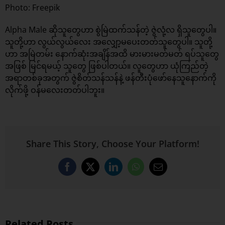
Photo: Freepik
Alpha Male ဆိုသူတွေဟာ စွဲမြဲထက်သန်တဲ့ ဇွဲလုံ့လ ရှိသူတွေပါ။
သူတို့ဟာ လွယ်လွယ်လေး အလျှော့မပေးတတ်သူတွေပါ။ သူတို့
ဟာ အမြဲတမ်း နောက်ဆုံးအချိန်အထိ မားမားမတ်မတ် ရပ်သူတွေ
အဖြစ် မြင်ရမယ့် သူတွေ ဖြစ်ပါတယ်။ လူတွေဟာ ယုံကြည်တဲ့
အရာတစ်ခုအတွက် ဇွဲစိတ်သန်သန်နဲ့ ဖန်တီးပုံဖော်နေသူနောက်ကို
လိုက်ဖို့ ဝန်မလေးတတ်ပါဘူး။
Share This Story, Choose Your Platform!
Facebook
X
LinkedIn
WhatsApp
Email
Related Posts