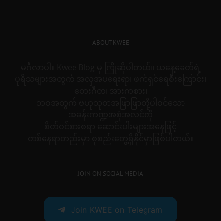
ABOUT KWEE
မင်္ဂလာပါ။ Kwee Blog မှ ကြိုဆိုပါတယ်။ ယနေ့ခေတ်ရဲ့
ပုရိသများအတွက် အလှအပရေးရာ၊ ဖက်ရှင်ရေစီးကြောင်း၊
တေးဂီတ၊ အားကစား၊
ဘဝအတွက် ဗဟုသုတအဖြာဖြာတို့ပါဝင်သော
အခန်းကဏ္ဍအစုံအလင်ကို
စိတ်ဝင်စားစရာ ဆောင်းပါးများအနေဖြင့်
တစ်နေရာတည်းမှာ စုစည်းတွေ့ရှိနိုင်မှာဖြစ်ပါတယ်။
JOIN ON SOCIAL MEDIA
Join KWEE on Telegram