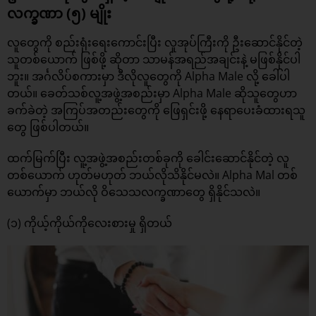
လက္ခဏာ (၅) မျိုး
လူတွေကို စည်းရုံးရေးကောင်းပြီး လူအုပ်ကြီးကို ဦးဆောင်နိုင်တဲ့
သူတစ်ယောက် ဖြစ်ဖို့ ဆိုတာ သာမန်အရည်အချင်းနဲ့ မဖြစ်နိုင်ပါ
ဘူး။ အင်္ဂလိပ်စကားမှာ ဒီလိုလူတွေကို Alpha Male လို့ ခေါ်ပါ
တယ်။ ခေတ်သစ်လူ့အဖွဲ့အစည်းမှာ Alpha Male ဆိုသူတွေဟာ
ခက်ခဲတဲ့ အကြပ်အတည်းတွေကို ဖြေရှင်းဖို့ နေရာပေးခံထားရသူ
တွေ ဖြစ်ပါတယ်။
ထက်မြက်ပြီး လူ့အဖွဲ့အစည်းတစ်ခုကို ခေါင်းဆောင်နိုင်တဲ့ လူ
တစ်ယောက် ဟုတ်မဟုတ် ဘယ်လိုသိနိုင်မလဲ။ Alpha Mal တစ်
ယောက်မှာ ဘယ်လို ဝိသေသလက္ခဏာတွေ ရှိနိုင်သလဲ။
(၁) ကိုယ့်ကိုယ်ကိုလေးစားမှု ရှိတယ်