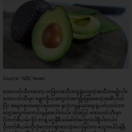
Source : NBC News
ထောပတ်သီးကတော့ တခြားအသီးတွေနဲ့မတူတဲ့အသီးတမျိုးပါ။
ထောပတ်သီးမှာ ခန္ဓာကိုယ်အတွက်အကျိုးဖြစ်စေတဲ့အဆီပါဝင်
ပြီး အများစုကရောင်ရမ်းတာ၊ နှလုံးကျန်းမာရေးနဲ့ပတ်သတ်တာ
တွေအတွက်ကောင်းမွန်စေပါတယ်။ ဒါ့အပြင် ထောပတ်သီးမှာ
ပိုတက်စီယမ်၊ ဖိုင်ဘာနဲ့ မဂ္ဂနီစီယမ်ဓါတ်တွေလဲပါရှိပါတယ်။
ပိုတက်စီယမ်ကိုလုံလောက်စွာစားသုံးပေးခြင်းက သွေးပေါင်ချိန်