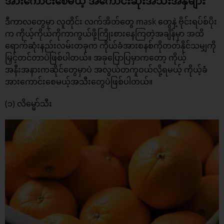
အားကောင်းစေမယ့် အကောင်းဆုံးအသီးအနှံများ
ဒီကာလတွေမှာ လူတိုင်း လက်အိတ်တွေ mask တွေနဲ့ ဗိုင်းရပ်စ်ပိုး
က ကိုယ့်ကိုယ်ကိုကာကွယ်ဖို့ကြိုးစားနေကြတဲ့အချိန်မှာ အထိ
ရောက်ဆုံးနည်းလမ်းတခုက ကိုယ်ခံအားစနစ်ကိုတတ်နိုင်သမျှကို
မြှင့်တင်တာပဲဖြစ်ပါတယ်။ အခုပြောပြမှာကတော့ ကိုယ့်
အနီးအနားကဆိုင်တွေမှာပဲ အလွယ်တကူဝယ်လို့ရမယ့် ကိုယ့်ခံ
အားကောင်းစေမယ့်အသီးတွေပဲဖြစ်ပါတယ်။
(၁) လိမ္မော်သီး