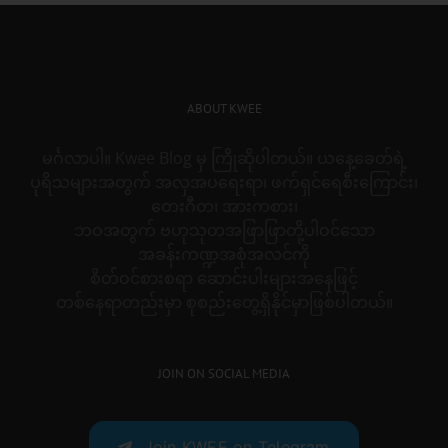
ABOUT KWEE
မင်္ဂလာပါ။ Kwee Blog မှ ကြိုဆိုပါတယ်။ ယနေ့ခေတ်ရဲ့
ပုရိသများအတွက် အလှအပရေးရာ၊ ဖက်ရှင်ရေစီးကြောင်း၊
တေးဂီတ၊ အားကစား၊
ဘဝအတွက် ဗဟုသုတအဖြာဖြာတို့ပါဝင်သော
အခန်းကဏ္ဍအစုံအလင်ကို
စိတ်ဝင်စားစရာ ဆောင်းပါးများအနေဖြင့်
တစ်နေရာတည်းမှာ စုစည်းတွေ့ရှိနိုင်မှာဖြစ်ပါတယ်။
JOIN ON SOCIAL MEDIA
Join KWEE on Telegram