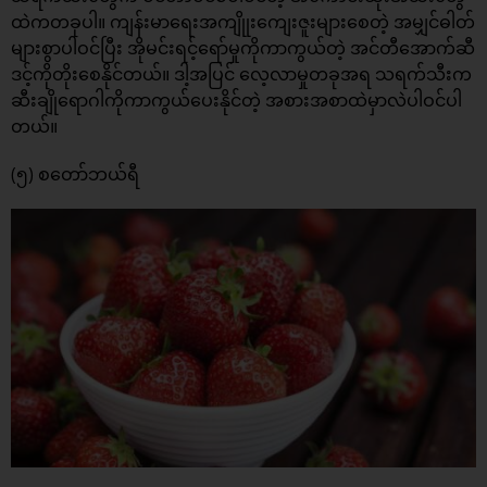
ထဲကတခုပါ။ ကျန်းမာရေးအကျိုုးကျေးဇူးများစေတဲ့ အမျှင်ဓါတ်
များစွာပါဝင်ပြီး အိုမင်းရင့်ရော်မှုကိုကာကွယ်တဲ့ အင်တီအောက်ဆီ
ဒင့်ကိုတိုးစေနိုင်တယ်။ ဒါ့အပြင် လေ့လာမှုတခုအရ သရက်သီးက
ဆီးချိုရောဂါကိုကာကွယ်ပေးနိုင်တဲ့ အစားအစာထဲမှာလဲပါဝင်ပါ
တယ်။
(၅) စတော်ဘယ်ရီ