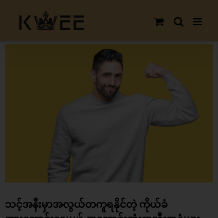
Skip
to
content
View
Larger
Image
သင့်အနီးမှာအလွယ်တကူရနိုင်တဲ့ ကိုယ်ခံ