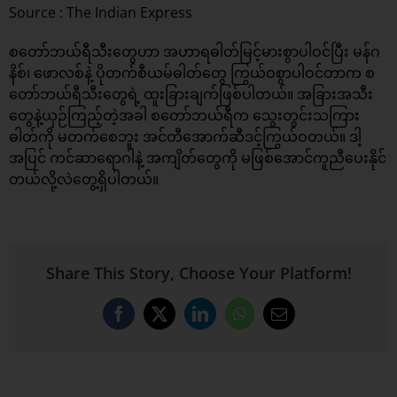
Source : The Indian Express
စတော်ဘယ်ရီသီးတွေဟာ အဟာရဓါတ်မြင့်မားစွာပါဝင်ပြီး မန်ဂ
နိစ်၊ ဖောလစ်နဲ့ ပိုတက်စီယမ်ဓါတ်တွေ ကြွယ်ဝစွာပါဝင်တာက စ
တော်ဘယ်ရီသီးတွေရဲ့ ထူးခြားချက်ဖြစ်ပါတယ်။ အခြားအသီး
တွေနဲ့ယှဉ်ကြည့်တဲ့အခါ စတော်ဘယ်ရီက သွေးတွင်းသကြား
ဓါတ်ကို မတက်စေဘူး အင်တီအောက်ဆီဒင့်ကြွယ်ဝတယ်။ ဒါ့
အပြင် ကင်ဆာရောဂါနဲ့ အကျိတ်တွေကို မဖြစ်အောင်ကူညီပေးနိုင်
တယ်လို့လဲတွေ့ရှိပါတယ်။
Share This Story, Choose Your Platform!
Facebook
X
LinkedIn
WhatsApp
Email