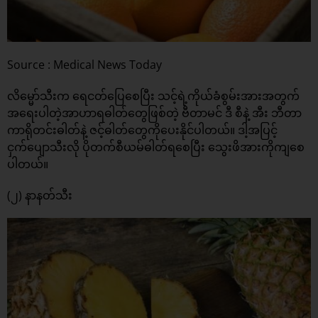
Source : Medical News Today
လိမ္မော်သီးက ရေငတ်ပြေစေပြီး သင့်ရဲ့ကိုယ်ခံစွမ်းအားအတွက်
အရေးပါတဲ့အာဟာရဓါတ်တွေဖြစ်တဲ့ ဗီတာမင် ဒီ စီနဲ့ အီး ဘီတာ
ကာရိုတင်းဓါတ်နဲ့ ဇင့်ဓါတ်တွေကိုပေးနိုင်ပါတယ်။ ဒါ့အပြင့်
ငှက်ပျောသီးလို ပိုတက်စီယမ်ဓါတ်ရစေပြီး သွေးဖိအားကိုကျစေ
ပါတယ်။
(၂) နာနတ်သီး