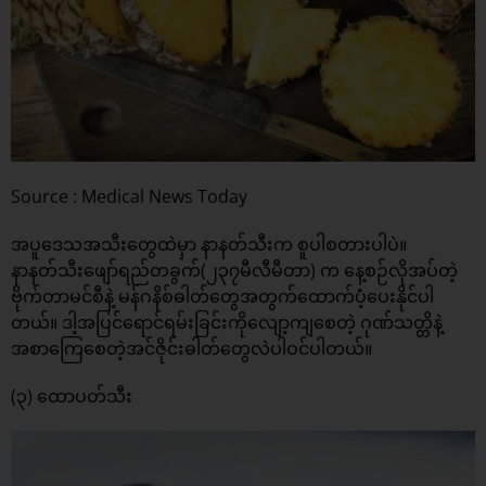
Source : Medical News Today
အပူဒေသအသီးတွေထဲမှာ နာနတ်သီးက စူပါစတားပါပဲ။
နာနတ်သီးဖျော်ရည်တခွက်(၂၃၇မီလီမီတာ) က နေ့စဉ်လိုအပ်တဲ့
ဗိုက်တာမင်စီနဲ့ မန်ဂနိစ်ဓါတ်တွေအတွက်ထောက်ပံ့ပေးနိုင်ပါ
တယ်။ ဒါ့အပြင်ရောင်ရမ်းခြင်းကိုလျော့ကျစေတဲ့ ဂုဏ်သတ္တိနဲ့
အစာကြေစေတဲ့အင်ဇိုင်းဓါတ်တွေလဲပါဝင်ပါတယ်။
(၃) ထောပတ်သီး