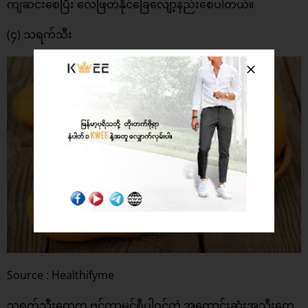
ကျဆင်းစေပြီး လေဖြတ်နိုင်ခြေလျော့နည်းစေပါတယ်။
(၄) သရက်သီး
Source : Healthifyme
သရက်သီးတွေက ဗင်တာမင်စီပါဝင်တဲ့ အကောင်းဆုံးအသီးတွေ