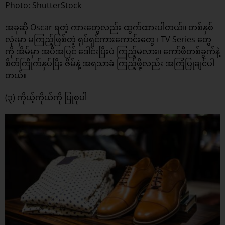
Photo: ShutterStock
အခုဆို Oscar ရတဲ့ ကားတွေလည်း ထွက်ထားပါတယ်။ တစ်နှစ်
လုံးမှာ မကြည့်ဖြစ်တဲ့ ရုပ်ရှင်ကားကောင်းတွေ ၊ TV Series တွေ
ကို အိမ်မှာ အပီအပြင် ဒေါင်းပြီးပဲ ကြည့်မလား။ ကော်ဖီတစ်ခွက်နဲ့
စိတ်ကြိုက်နှပ်ပြီး ဇိမ်နဲ့ အရသာခံ ကြည့်ဖို့လည်း အကြံပြုချင်ပါ
တယ်။
(၃) ကိုယ့်ကိုယ်ကို ပြုစုပါ