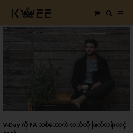
Skip
to
content
View
Larger
Image
V-Day ကို FA တစ်ယောက် ဘယ်လို ဖြတ်သန်းသင့်