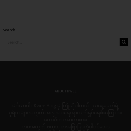
Search
Search
for:
ABOUT KWEE
မင်္ဂလာပါ။ Kwee Blog မှ ကြိုဆိုပါတယ်။ ယနေ့ခေတ်ရဲ့
ပုရိသများအတွက် အလှအပရေးရာ၊ ဖက်ရှင်ရေစီးကြောင်း၊
တေးဂီတ၊ အားကစား၊
ဘဝအတွက် ဗဟုသုတအဖြာဖြာတို့ပါဝင်သော