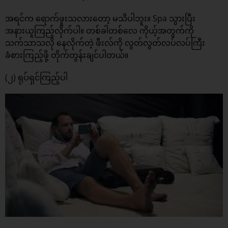
အရင်က ရောက်ဖူးသလားတော့ မသိပါဘူး။ Spa သွားပြီး
အနားယူကြည့်လိုက်ပါ။ တစ်ခါတစ်လေ ကိုယ့်အတွက်ကို
သက်သာသလို နေလိုက်တဲ့ ဖီးလ်ကို လွတ်လွတ်လပ်လပ်ကြီး
ခံစားကြည့်ဖို့ တိုက်တွန်းချင်ပါတယ်။
(၂) ရုပ်ရှင်ကြည့်ပါ