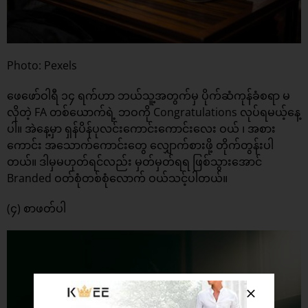
Photo: Pexels
ဖေဖော်ဝါရီ ၁၄ ရက်ဟာ ဘယ်သူ့အတွက်မှ ပိုက်ဆံကုန်ခံစရာ မ
လိုတဲ့ FA တစ်ယောက်ရဲ့ ဘဝကို Congratulations လုပ်ရမယ့်နေ့
ပါ။ အဲနေ့မှာ ရှန်ပိန်ပုလင်းကောင်းကောင်းလေး ဝယ် ၊ အစား
ကောင်း အသောက်ကောင်းတွေ လျှောက်စားဖို့ တိုက်တွန်းပါ
တယ်။ ဒါမှမဟုတ်ရင်လည်း မှတ်မှတ်ရရ ဖြစ်သွားအောင်
Branded ဝတ်စုံတစ်စုံလောက် ဝယ်သင့်ပါတယ်။
(၄) စာဖတ်ပါ