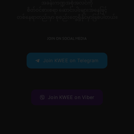
အခန်းကဏ္ဍအစုံအလင်ကို
စိတ်ဝင်စားစရာ ဆောင်းပါးများအနေဖြင့်
တစ်နေရာတည်းမှာ စုစည်းတွေ့ရှိနိုင်မှာဖြစ်ပါတယ်။
JOIN ON SOCIAL MEDIA
Join KWEE on Telegram
Join KWEE on Viber