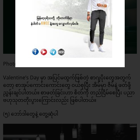
Photo: Pexels
Valentine’s Day မှာ အပြင်မထွက်ဖြစ်တဲ့ စာဂျပိုးတွေအတွက်
တော့ စာအုပ်ကောင်းကောင်းတွေ ဝယ်စုပြီး အိမ်မှာ ဇိမ်နဲ့ ဖတ်ဖို့
ညွှန်းချင်ပါတယ်။ စာဖတ်ခြင်းဟာ စိတ်ကို တည်ငြိမ်စေပြီး ပညာ
ဗဟုသုတတိုးပွားကြောင်းလည်း ဖြစ်ပါတယ်။
(၅) ဘော်ဒါတွေနဲ့ တွေ့ဆုံပါ