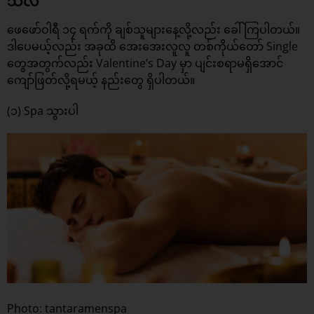
သလဲ
ဖေဖော်ဝါရီ ၁၄ ရက်ကို ချစ်သူများနေ့လို့လည်း ခေါ်ကြပါတယ်။
ဒါပေမယ့်လည်း အခုထိ အေးအေးလူလူ တစ်ကိုယ်တော် Single
တွေအတွက်လည်း Valentine’s Day မှာ ပျင်းစရာမရှိအောင်
ကျော်ဖြတ်လို့ရမယ့် နည်းတွေ ရှိပါတယ်။
(၁) Spa သွားပါ
Photo: tantaramenspa