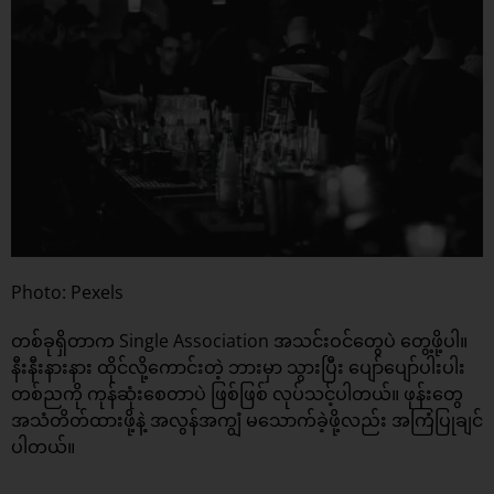
Photo: Pexels
တစ်ခုရှိတာက Single Association အသင်းဝင်တွေပဲ တွေ့ဖို့ပါ။
နီးနီးနားနား ထိုင်လို့ကောင်းတဲ့ ဘားမှာ သွားပြီး ပျော်ပျော်ပါးပါး
တစ်ညကို ကုန်ဆုံးစေတာပဲ ဖြစ်ဖြစ် လုပ်သင့်ပါတယ်။ ဖုန်းတွေ
အသံတိတ်ထားဖို့နဲ့ အလွန်အကျွံ မသောက်ခဲ့ဖို့လည်း အကြံပြုချင်
ပါတယ်။