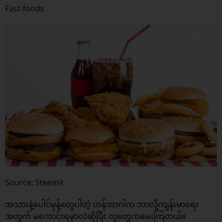
Fast-foods
Source: Steemit
အသားနဲ့ပေါင်မုန့်တွေပါတဲ့ ဟန်ဘာဂါက ဘာလို့ကျန်းမာရေး
အတွက် မကောင်းရမှာလဲဆိုပြီး လူတွေကမေးကြတယ်။