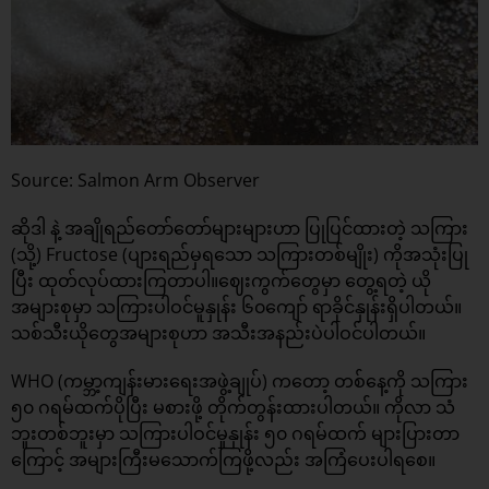
Source: Salmon Arm Observer
ဆိုဒါ နဲ့ အချိုရည်တော်တော်များများဟာ ပြုပြင်ထားတဲ့ သကြား
(သို့) Fructose (ပျားရည်မှရသော သကြားတစ်မျိုး) ကိုအသုံးပြု
ပြီး ထုတ်လုပ်ထားကြတာပါ။ဈေးကွက်တွေမှာ တွေ့ရတဲ့ ယို
အများစုမှာ သကြားပါဝင်မူနှုန်း ၆၀ကျော် ရာခိုင်နှုန်းရှိပါတယ်။
သစ်သီးယိုတွေအများစုဟာ အသီးအနည်းပဲပါဝင်ပါတယ်။
WHO (ကမ္ဘာ့ကျန်းမားရေးအဖွဲ့ချုပ်) ကတော့ တစ်နေ့ကို သကြား
၅၀ ဂရမ်ထက်ပိုပြီး မစားဖို့ တိုက်တွန်းထားပါတယ်။ ကိုလာ သံ
ဘူးတစ်ဘူးမှာ သကြားပါဝင်မှုနှုန်း ၅၀ ဂရမ်ထက် များပြားတာ
ကြောင့် အများကြီးမသောက်ကြဖို့လည်း အကြံပေးပါရစေ။