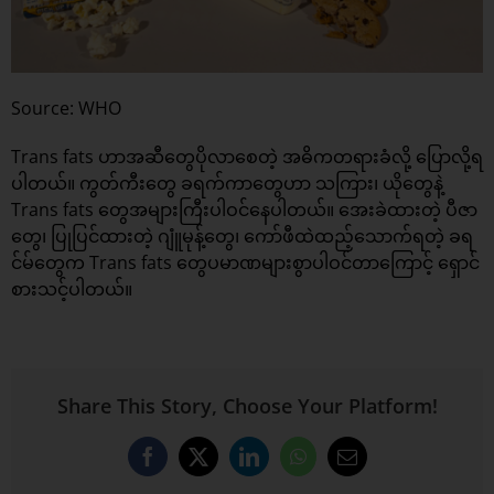
Source: WHO
Trans fats ဟာအဆီတွေပိုလာစေတဲ့ အဓိကတရားခံလို့ ပြောလို့ရ
ပါတယ်။ ကွတ်ကီးတွေ ခရက်ကာတွေဟာ သကြား၊ ယိုတွေနဲ့
Trans fats တွေအများကြီးပါဝင်နေပါတယ်။ အေးခဲထားတဲ့ ပီဇာ
တွေ၊ ပြုပြင်ထားတဲ့ ဂျူံမုန့်တွေ၊ ကော်ဖီထဲထည့်သောက်ရတဲ့ ခရ
င်မ်တွေက Trans fats တွေပမာဏများစွာပါဝင်တာကြောင့် ရှောင်
စားသင့်ပါတယ်။
Share This Story, Choose Your Platform!
Facebook
X
LinkedIn
WhatsApp
Email