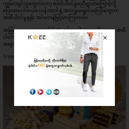
ကျွမ်းကျင်သူတွေကတော့ ဓာတ်ပါဝင်မှုမညီမျှတာကြောင့်လို့
ပြောထားပါတယ်။ ဟန်ဘာဂါ နဲ့ အားလူးချောင်းကြော်တွေဟာ
အဆီပါဝင်မူနှုန်း အင်မတန်မြင့်မားကြတယ်။
အမြန်ရအစားအစာတွေဖြစ်တဲ့ ဟန်ဘာဂါ၊ ဟော့ဒေါ့ တွေမှာ အဆီ
ပါဝင်မှုနှုန်းနဲ့ ညီမျှတဲ့ အသီးအရွတ်တွေ မပါဝင်တာကြောင့်
အများကြီးမစားသင့်ပါဘူး။
Trans fats