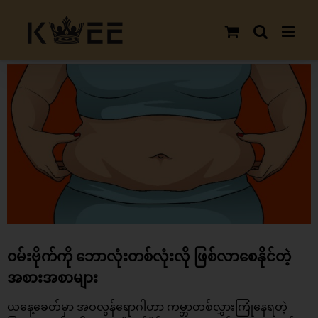
Skip
to
content
View
Larger
Image
ဝမ်းဗိုက်ကို ဘောလုံးတစ်လုံးလို ဖြစ်လာစေနိုင်တဲ့
အစားအစာများ
ယနေ့ခေတ်မှာ အဝလွန်ရောဂါဟာ ကမ္ဘာတစ်လွှားကြုံနေရတဲ့