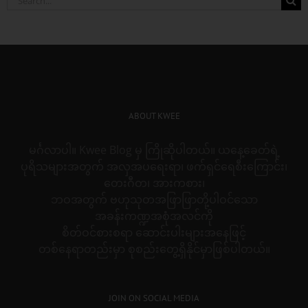
for:
ABOUT KWEE
မင်္ဂလာပါ။ Kwee Blog မှ ကြိုဆိုပါတယ်။ ယနေ့ခေတ်ရဲ့
ပုရိသများအတွက် အလှအပရေးရာ၊ ဖက်ရှင်ရေစီးကြောင်း၊
တေးဂီတ၊ အားကစား၊
ဘဝအတွက် ဗဟုသုတအဖြာဖြာတို့ပါဝင်သော
အခန်းကဏ္ဍအစုံအလင်ကို
စိတ်ဝင်စားစရာ ဆောင်းပါးများအနေဖြင့်
တစ်နေရာတည်းမှာ စုစည်းတွေ့ရှိနိုင်မှာဖြစ်ပါတယ်။
JOIN ON SOCIAL MEDIA