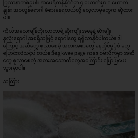
ပြဿနာတစ်ခုပါ။ အမေရိကန်နိူင်ငံမှာ ၄ ယောက်မှာ ၁ ယောက်
နှုန်း အဝလွန်ရောဂါ ခံစားနေရတယ်လို့ လေ့လာမူတွေက ဆိုထား
ပါ။
ကိုယ်အလေးချိန်တိုးလာတာရဲ့ဆိုးကျိုးအနေနဲ့ ဆီးချို၊
နှလုံးရောဂါ အစရှိသဖြင့် ရောဂါတွေ ရရှိလာနိူင်ပါတယ်။ ဒါ
ကြောင့် အဆီတွေ စုလာစေမဲ့ အစားအစာတွေ နေထိုင်မူပုံစံ တွေ
ပြောင်းလဲသင့်ပါတယ်။ ဒီနေ့ kwee page ကနေ ဝမ်းဗိုက်မှာ အဆီ
တွေ စုလာစေတဲ့ အစားအသောက်တွေအကြောင်း ပြောပြပေး
သွားမှာပါ။
သကြား