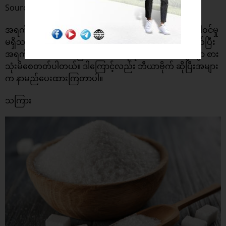
Source: BBC
အရက်တွေမှာ ကယ်လိုရီများပြားစွာ ပါဝင်နေပြီး အဟာရ ပါဝင်မှု
မရှိသလောက် ရှားပါတယ်။ တစ်ညလောက် night out ထွက်ပြီး
အရက်ဘီယာသောက်ခြင်းက ကယ်လိုရီ ထောင်ပေါင်းများစွာ စား
သုံးမိစေတတ်ပါတယ်။ ဒါကြောင့်လည်း ဘီယာဗိုက် ဆိုပြီးအများ
က နာမည်ပေးထားကြတာပါ။
သကြား