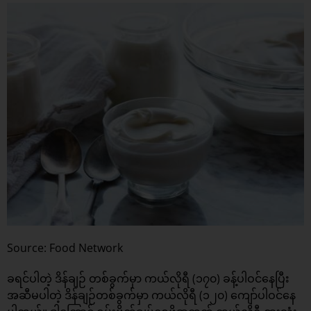
Source: Food Network
ခရင်ပါတဲ့ ဒိန်ချဉ် တစ်ခွက်မှာ ကယ်လိုရီ (၁၇၀) ခန့်ပါဝင်နေပြီး
အဆီမပါတဲ့ ဒိန်ချဉ်တစ်ခွက်မှာ ကယ်လိုရီ (၁၂၀) ကျော်ပါဝင်နေ