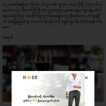
၁၂ အောင်စရှိတဲ့ ကိုလာ သံဘူးတစ်ဘူးမှာ ကယ်လိုရီ (၁၄၀) ပါဝင်
နေပါတယ်။ ဒီထက်ပိုကြီးတဲ့ ဘူးတွေမှာ နှစ်ဆခန့်ကျော်ခန့် ပါဝင်
နေတာကြောင့် ဝမ်းဗိုက်စူထွက်မနေချင်ဘူးဆိုရင်တော့ ကာဗွန်နိ
တ် အချိုရည်တွေ သောက်သုံးခြင်းကို ရှောင်ရှားဖို့ တိုက်တွန်းပါရ
စေ။
အရက်