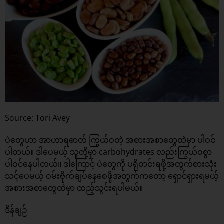
Source: Tori Avey
ပဲတွေဟာ အာဟာရဓာတ် ကြွယ်ဝတဲ့ အစားအစာတွေထဲမှာ ပါဝင်
ပါတယ်။ ဒါပေမယ့် သူတို့မှာ carbohydrates လည်းကြွယ်ဝစွာ
ပါဝင်နေပါတယ်။ ဒါကြောင့် ပဲတွေကို ပရိုတင်းရဖို့အတွက်စားသုံး
သင့်ပေမယ့် ဝမ်းဗိုက်ချပ်နေစေဖို့အတွက်ကတော့ ရှောင်ရှားရမယ့်
အစားအစာတွေထဲမှာ ထည့်သွင်းရပါမယ်။
ဒိန်ချဉ်