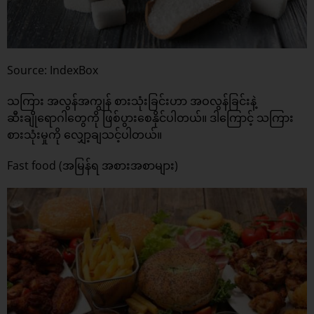
Source: IndexBox
သကြား အလွန်အကျွန် စားသုံးခြင်းဟာ အဝလွန်ခြင်းနဲ့
ဆီးချိုရောဂါတွေကို ဖြစ်ပွားစေနိုင်ပါတယ်။ ဒါကြောင့် သကြား
စားသုံးမှုကို လျှော့ချသင့်ပါတယ်။
Fast food (အမြန်ရ အစားအစာများ)