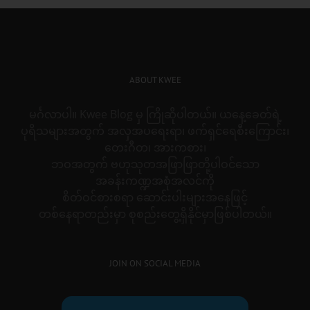
ABOUT KWEE
မင်္ဂလာပါ။ Kwee Blog မှ ကြိုဆိုပါတယ်။ ယနေ့ခေတ်ရဲ့
ပုရိသများအတွက် အလှအပရေးရာ၊ ဖက်ရှင်ရေစီးကြောင်း၊
တေးဂီတ၊ အားကစား၊
ဘဝအတွက် ဗဟုသုတအဖြာဖြာတို့ပါဝင်သော
အခန်းကဏ္ဍအစုံအလင်ကို
စိတ်ဝင်စားစရာ ဆောင်းပါးများအနေဖြင့်
တစ်နေရာတည်းမှာ စုစည်းတွေ့ရှိနိုင်မှာဖြစ်ပါတယ်။
JOIN ON SOCIAL MEDIA