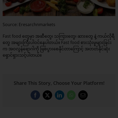
Source: Eresarchnmarkets
Fast food တွေမှာ အဆီတွေ၊ သကြားတွေ၊ ဆားတွေ နဲ့ ကယ်လိုရီ
တွေ အများကြီးပါဝင်နေပါတယ်။ Fast food စားသုံးမူများခြင်း
က အဝလွန်ရောဂါကို ဖြစ်ပွားစေနိုင်တာကြောင့် အတတ်နိုင်ဆုံး
ရှောင်ရှားသင့်ပါတယ်။
Share This Story, Choose Your Platform!
Facebook
X
LinkedIn
WhatsApp
Email