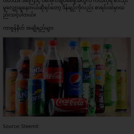
ပါတယ်။ ဒါကြောင့် ဝမ်းဗိုက်ချပ်စေဖို့အတွက် ကယ်လိုရီ စားသုံး
မူလျှော့ချနေတယ်ဆိုရင်တော့ ဒိန်ချဉ်ကိုလည်း စာရင်းထဲမှာထ
ည်းသင့်ပါတယ်။
ကာဗွန်နိတ် အချိုရည်များ
Source: Steemit