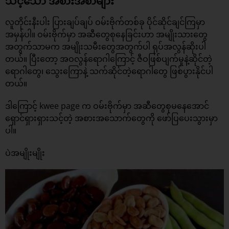
သင့်သော အစားအစာများ
လူတိုင်းနီးပါး ပြားချပ်ချပ် ဝမ်းဗိုက်တစ်ခု ပိုင်ဆိုင်ချင်ကြမှာ
အမှန်ပါ။ ဝမ်းဗိုက်မှာ အဆီတွေစုနေခြင်းဟာ အမျိုးသားတွေ
အတွက်သာမက အမျိုးသမီးတွေအတွက်ပါ ရုပ်အလွန်ဆိုးပါ
တယ်။ ပြီးတော့ အဝလွန်ရောဂါကြောင့် ဇီဝဖြစ်ပျက်မှုနဲ့ဆိုင်တဲ့
ရောဂါတွေ၊ သွေးကြောနဲ့ သက်ဆိုင်တဲ့ရောဂါတွေ ဖြစ်ပွားနိုင်ပါ
တယ်။
ဒါကြောင့် kwee page က ဝမ်းဗိုက်မှာ အဆီတွေစုမနေအောင်
ရှောင်ရှားရှားသင့်တဲ့ အစားအသောက်တွေကို ဖော်ပြပေးသွားမှာ
ပါ။
ပဲအမျိုးမျိုး