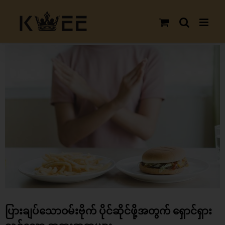
Skip
to
content
View
Larger
Image
ပြားချပ်သောဝမ်းဗိုက် ပိုင်ဆိုင်ဖို့အတွက် ရှောင်ရှား