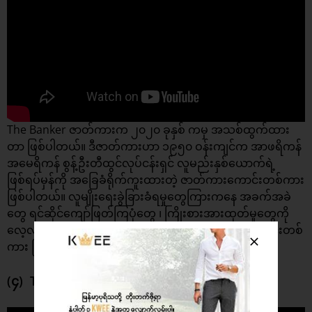
The Banker ဇာတ်ကားက ၂၀၂၀ ခုနှစ် ကမှ အသစ်ထွက်ထား
တာ ဖြစ်ပါတယ်။ ဒီဇာတ်ကားဟာ ၁၉၅၀ ဝန်းကျင်က အာဖရိကန်
အမေရိကန် စွန့်ဦးတီထွင်လုပ်ငန်းရှင် လူမည်းနှစ်ယောက်ရဲ့
ဖြစ်ရပ်မှန်ကို အခြေခံရိုက်ကူးထားတဲ့ ဇာတ်ကားကောင်းတစ်ကား
ဖြစ်ပါတယ်။ လူမျိုးရေးခွဲခြားခံရမှုတွေကြားကနေ အခက်အခဲ
တွေ ရင်ဆိုင်ကျော်ဖြတ်ကြပုံတွေ ၊ ကြိုးစားအားထုတ်မှုတွေကို
လေ့လာအတုယူဖွယ် ကြည့်ရှုရမယ့် ရုပ်ရှင်ဇာတ်ကားကောင်းတစ်
ကား ဖြစ်ပါတယ်။
(၄) The Gentlemen