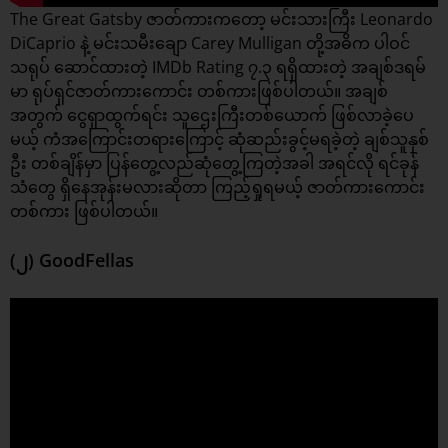
The Great Gatsby ဇာတ်ကားကတော့ မင်းသားကြီး Leonardo
DiCaprio နဲ့ မင်းသမီးချော Carey Mulligan တို့အဓိက ပါဝင်
သရုပ် ဆောင်ထားတဲ့ IMDb Rating ၇.၃ ရရှိထားတဲ့ အချစ်ဒရမ်
မာ ရုပ်ရှင်ဇာတ်ကားကောင်း တစ်ကားဖြစ်ပါတယ်။ အချစ်
အတွက် ငွေရှာထွက်ရင်း သူဌေးကြီးတစ်ယောက် ဖြစ်လာခဲ့ပေ
မယ့် ကံအကြောင်းတရားကြောင့် ဆုံဆည်းခွင့်မရခဲ့တဲ့ ချစ်သူနှစ်
ဦး တစ်ချိန်မှာ ပြန်တွေ့လည်ဆုံတွေ့ကြတဲ့အခါ အရင်လို ရင်ခုန်
သံတွေ ရှိနေအုန်းမလားဆိုတာ ကြည့်ရှုရမယ့် ဇာတ်ကားကောင်း
တစ်ကား ဖြစ်ပါတယ်။
(၂) GoodFellas