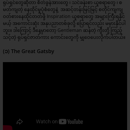
ရုပ်ရှင်တွေဆိုတာ စိတ်ခွန်အားတွေ ၊ သင်ခန်းစာ ယူစရာတွေ ၊ စ
မတ်ကျတဲ့ နေထိုင်မှုပုံစံတွေနဲ့ အဆင့်တန်းမြင့်မြင့် စတိုင်ကျကျ
ဝတ်စားနေထိုင်တတ်ဖို့ Inspiration ယူစရာတွေ အများကြီးရနိုင်
မယ့် အကောင်းဆုံး အနုပညာတစ်ခုလို့ ပြောရင်လည်း မမှားနိုင်ပါ
ဘူး။ ဒါကြောင့် ဒီနေ့မှာတော့ Gentleman ဆန်တဲ့ ကွီးတို့ ကြည့်
သင့်တဲ့
ရုပ်ရှင်ဇာတ်ကား
ကောင်းတွေကို မျှဝေပေးလိုက်ပါတယ်။
(၁) The Great Gatsby