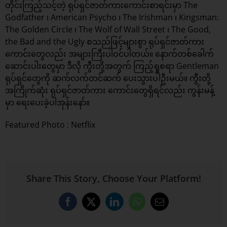
တိုင်းကြည့်သင့်တဲ့ ရုပ်ရှင်ဇာတ်ကားကောင်းစာရင်းမှာ The
Godfather ၊ American Psycho ၊ The Irishman ၊ Kingsman:
The Golden Circle ၊ The Wolf of Wall Street ၊ The Good,
the Bad and the Ugly စသည်ဖြင့်များစွာ ရုပ်ရှင်ဇာတ်ကား
ကောင်းတွေလည်း အများကြီးပါဝင်ပါတယ်။ နောက်တစ်ခေါက်
ဆောင်းပါးတွေမှာ ဒီလို ကွီးတို့အတွက် ကြည့်ရှုစရာ Gentleman
ရုပ်ရှင်တွေကို ဆက်လက်တင်ဆက် ပေးသွားပါဦးမယ်။ ကွီးတို့
အကြိုက်ဆုံး ရုပ်ရှင်ဇာတ်ကား ကောင်းတွေရှိရင်လည်း ကွန်းမန့်
မှာ ရေးပေးခဲ့ပါအုန်းနော်။
Featured Photo :
Netflix
Share This Story, Choose Your Platform!
Facebook
X
LinkedIn
WhatsApp
Email