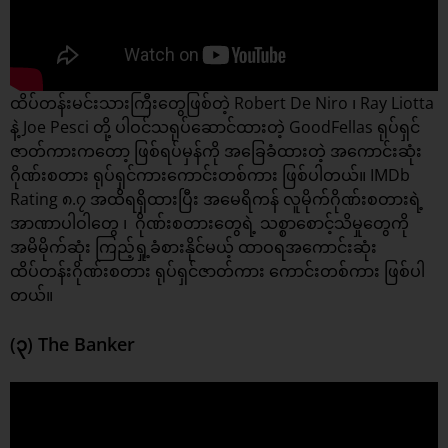
ထိပ်တန်းမင်းသားကြီးတွေဖြစ်တဲ့ Robert De Niro ၊ Ray Liotta
နဲ့ Joe Pesci တို့ ပါဝင်သရုပ်ဆောင်ထားတဲ့ GoodFellas ရုပ်ရှင်
ဇာတ်ကားကတော့ ဖြစ်ရပ်မှန်ကို အခြေခံထားတဲ့ အကောင်းဆုံး
ဂိုဏ်းစတား ရုပ်ရှင်ကားကောင်းတစ်ကား ဖြစ်ပါတယ်။ IMDb
Rating ၈.၇ အထိရရှိထားပြီး အမေရိကန် လူမိုက်ဂိုဏ်းစတားရဲ့
အာဏာပါဝါတွေ ၊ ဂိုဏ်းစတားတွေရဲ့ သစ္စာစောင့်သိမှုတွေကို
အမိမိုက်ဆုံး ကြည့်ရှု့ခံစားနိုင်မယ့် ထာဝရအကောင်းဆုံး
ထိပ်တန်းဂိုဏ်းစတား ရုပ်ရှင်ဇာတ်ကား ကောင်းတစ်ကား ဖြစ်ပါ
တယ်။
(၃) The Banker