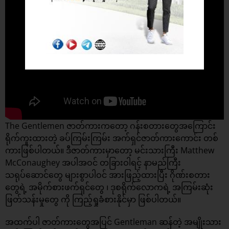
The Gentlemen ဇာတ်ကားကတော့ ဂန်းစတားတွေအကြောင်း
ရိုက်ကူးထားတဲ့ ခပ်ကြမ်းကြမ်း အက်ရှင်ဇာတ်ကားကောင်း တစ်
ကားဖြစ်ပါတယ်။ ဒီဇာတ်ကားမှာတော့ မင်းသားကြီး Matthew
McConaughey အပါအဝင် တခြားဝါရင့် နာမည်ကြီး
သရုပ်ဆောင်တွေ များစွာပါဝင် အားဖြည့်ထားပြီး ဂိုဏ်းစတား
တွေရဲ့ အမိုက်စားဖက်ရှင်တွေ ၊ ဒုစရိုက်လောကရဲ့ အကြမ်းဆုံး
ဖြတ်သန်းမှုတွေ ကို ကြည့်ရှုခံစားနိုင်မှာ ဖြစ်ပါတယ်။
အထက်ပါ ဇာတ်ကားတွေအပြင် Gentleman ဆန်တဲ့ အမျိုးသား