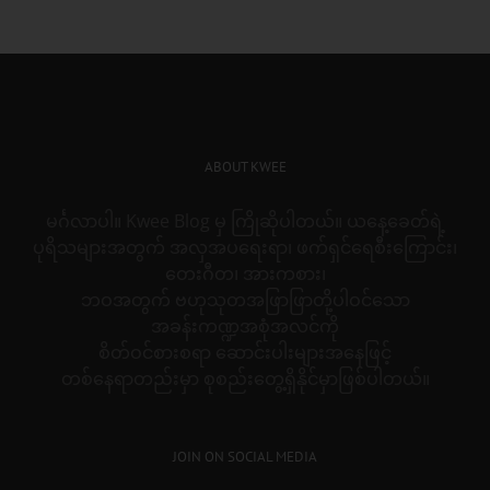
for:
ABOUT KWEE
မင်္ဂလာပါ။ Kwee Blog မှ ကြိုဆိုပါတယ်။ ယနေ့ခေတ်ရဲ့
ပုရိသများအတွက် အလှအပရေးရာ၊ ဖက်ရှင်ရေစီးကြောင်း၊
တေးဂီတ၊ အားကစား၊
ဘဝအတွက် ဗဟုသုတအဖြာဖြာတို့ပါဝင်သော
အခန်းကဏ္ဍအစုံအလင်ကို
စိတ်ဝင်စားစရာ ဆောင်းပါးများအနေဖြင့်
တစ်နေရာတည်းမှာ စုစည်းတွေ့ရှိနိုင်မှာဖြစ်ပါတယ်။
JOIN ON SOCIAL MEDIA