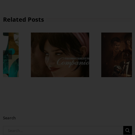
Related Posts
ဒီလို ကားတွေကိုမှ
ရှင်သန်ရတာ ပင်ပန
ရှယ်ဖြုတ်တာလို့ ခေါ်
နေပြီလို့ တွေးမိတိုင
တယ်
ဒီကားတွေကြည့်
Search
Search