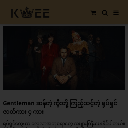
Skip
to
content
View
Larger
Image
Gentleman ဆန်တဲ့ ကွီးတို့ ကြည့်သင့်တဲ့ ရုပ်ရှင်
ဇာတ်ကား ၄ ကား
ရုပ်ရှင်တွေဟာ လေ့လာအတုစရာတွေ အများကြီးပေးနိုင်ပါတယ်။