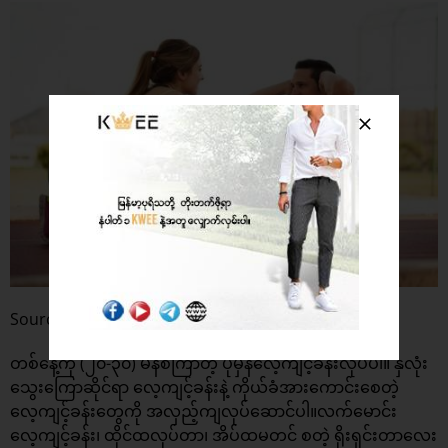
Source: Showbiz Cheat Sheet
တစ်နေ့ကို (၂၀-၃၀) မိနစ်ကြာတဲ့ ပုံမှန်လေ့ကျင့်ခန်းလုပ်ပါ။ နှလုံး
သွေးကြောဆိုင်ရာ လေ့ကျင့်ခန်းနဲ့ ကိုယ်ခံအားကောင်းစေတဲ့
လေ့ကျင့်ခန်းတွေကို အလှည့်ကျလုပ်ဆောင်ပါ။လက်မောင်း
လေ့ကျင့်ခန်း၊ ထိုင်ထလုပ်တာ၊ အိပ်ထမတင် စတဲ့ ရိုးရှင်းတာလေး