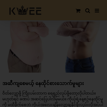
Skip
to
content
View
Larger
Image
အဆီကျစေမယ့် နေထိုင်စားသောက်မူများ
ဝိတ်လျှော့ဖို့ ကြိုးပမ်းတာက ရေရှည်လုပ်ဖို့တော့လိုပါတယ်။
မဟုတ်ရင် ခဏပဲ အဆင်ပြေပါလိမ့်မယ်။ ကိုယ့်ရဲ့နေ့စဉ်နေထိုင်မှု
ကို မထိခိုက်စေဘဲ ကိုယ်အလေးချိန်လျှော့ချနိုင်ဖို့လည်းလိုအပ်ပါ