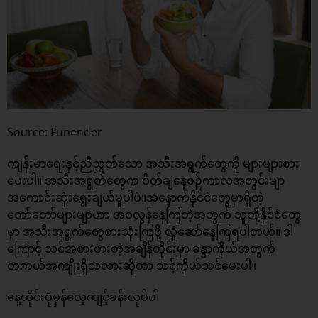
Source: Funender
ကျန်းမာရေးနှင့်ညီညွတ်သော အသီးအရွက်တွေကို များများစား
ပေးပါ။ အသီးအရွတ်တွေက ဝိတ်ချနေစဉ်ကာလအတွင်းမျာ
အကောင်းဆုံးရွေးချယ်မူပါပဲ။အနောက်နိုင်ငံတွေမှာရှိတဲ့
တော်တော်များမျာဟာ အဝလွန်နေကြတဲ့အတွက် သူတို့နိုင်ငံတွေ
မှာ အသီးအရွက်တွေစားသုံးကြဖို့ လှုံဆော်နေကြရပါတယ်။ ဒါ
ကြောင့် သင်အစားစားတဲ့အချိန်တိုင်းမှာ ခန္ဓာကိုယ်အတွက်
တကယ်အကျိုးရှိသလားဆိုတာ သင့်ကိုယ်သင်မေးပါ။
နေ့တိုင်းပုံမှန်လေ့ကျင့်ခန်းလုပ်ပါ