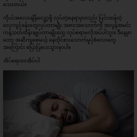
သေးတယ်။
ကိုယ်အလေးချိန်လျှော့ဖို့ လုပ်တဲ့နေရာမှာလည်း ပြင်းထန်တဲ့
လေ့ကျင့်ခန်းတွေလုပ်တာမျိုး အစားအသောက်ကို အလွန်အမင်း
ကန့်သတ်ထိန်းချုပ်တာမျိုးတွေ လုပ်စရာမလိုအပ်ပါဘူး။ ဒီနေ့မှာ
တော့ အဆီကျစေမယ့် နေထိုင်စားသောက်မူပုံစံလေးတွေ
အကြောင်း ပြောပြပေးသွားမှာပါ။
အိပ်ရေးဝဝအိပ်ပါ