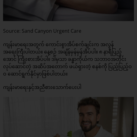
Source: Sand Canyon Urgent Care
ကျန်းမာရေးအတွက် ကောင်းစွာအိပ်စက်ချင်းက အလွန်
အရေးကြီးပါတယ်။ နေ့စဉ် အချိန်မှန်မှန်အိပ်ပါ။ ၈ နာရီပြည့်
အောင် ကြိုးစားအိပ်ပါ။ ဒါမှသာ ခန္ဓာကိုယ်က သဘာဝအတိုင်း
လုပ်ဆောင်တဲ့ အဆိပ်အတောက် ဖယ်ရှားတဲ့ စနစ်ကို ပြည့်ပြည့်ဝ
ဝ ဆောင်ရွက်နိုင်မှာဖြစ်ပါတယ်။
ကျန်းမာရေးနှင့်အညီစားသောက်ပေးပါ