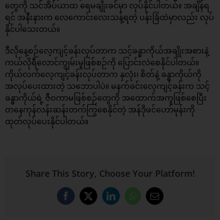
တွေကို သင်အိပ်ယာထ ရေမချိုးခင်မှာ လုပ်နိုင်ပါတယ်။ အချိန်ရ
ရင် အနီးနားက လေကောင်းလေးသန့်ရတဲ့ ပန်းခြံထဲမှာလည်း လုပ်
နိုင်ပါသေးတယ်။
ဒီလိုနေ့စဉ်လေ့ကျင့်ခန်းလုပ်တာက သင့်ခန္ဓာကိုယ်အချိုးအစားနဲ့
ကယ်လိုရီလောင်ကျွမ်းမှုဖြစ်စဉ်ကို ပြောင်းလဲစေနိုင်ပါတယ်။
ကိုယ်လက်လေ့ကျင့်ခန်းလုပ်တာက နှလုံး၊ စိတ်နဲ့ ခန္ဓာကိုယ်ကို
အလုပ်ပေးထားတဲ့ သဘောပါပဲ။ မနက်ခင်းလေ့ကျင့်ခန်းက သင့်
ခန္ဓာကိုယ်ရဲ့ ဇီဝကာမဖြစ်စဉ်တွေကို အထောက်အကူဖြစ်စေပြီး
တနေကုန်လန်းဆန်းတက်ကြွစေနိုင်တဲ့ အန်ဒိုဖင်ဟော်မုန်းကို
ထုတ်လုပ်ပေးနိုင်ပါတယ်။
Share This Story, Choose Your Platform!
Facebook
X
LinkedIn
WhatsApp
Email