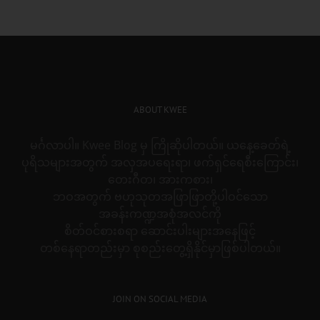
for:
ABOUT KWEE
မင်္ဂလာပါ။ Kwee Blog မှ ကြိုဆိုပါတယ်။ ယနေ့ခေတ်ရဲ့
ပုရိသများအတွက် အလှအပရေးရာ၊ ဖက်ရှင်ရေစီးကြောင်း၊
တေးဂီတ၊ အားကစား၊
ဘဝအတွက် ဗဟုသုတအဖြာဖြာတို့ပါဝင်သော
အခန်းကဏ္ဍအစုံအလင်ကို
စိတ်ဝင်စားစရာ ဆောင်းပါးများအနေဖြင့်
တစ်နေရာတည်းမှာ စုစည်းတွေ့ရှိနိုင်မှာဖြစ်ပါတယ်။
JOIN ON SOCIAL MEDIA