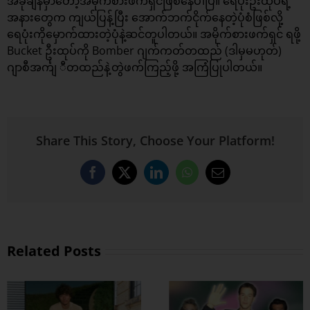
အခုချိန်မှာတော့အမိုက်စားဖက်ရှင်ဖြစ်နေပါပြီ။ ရေပုံးဦးထုပ်ရဲ့
အနားတွေက ကျယ်ပြန့်ပြီး အောက်ဘက်ငိုက်နေတဲ့ပုံစံဖြစ်လို့
ရေပုံးကိုမှောက်ထားတဲ့ပုံနဲ့ဆင်တူပါတယ်။ အမိုက်စားဖက်ရှင် ရဖို့
Bucket ဦးထုပ်ကို Bomber ဂျက်ကတ်တထည် (ဒါမှမဟုတ်)
ဂျာစီအင်္ကျ ီတထည်နဲ့တွဲဖက်ကြည့်ဖို့ အကြံပြုပါတယ်။
Share This Story, Choose Your Platform!
Facebook
X
LinkedIn
WhatsApp
Email
Related Posts