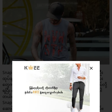
Snapback ဦးထုပ်တွေကို အခုခေတ်မှာ ကမ္ဘာတဝှမ်းလုံးကဦး
ထုပ်ချစ်သူတွေ၊ ဒီဇိုင်နာတွေ၊ အားကစား သမားတွေနဲ့ ကလေး
တွေကအစအကျွမ်းတဝင်ရှိကြပါတယ်။ အလျော့အတင်းလုပ်လို့
ရပြီး ဘေ့စ်ဘောဦးထုပ် နဲ့ဆင်ပေမယ့် သူကလျှာပြားပိုကြီးပါ
တယ်။ ဒီဇိုင်းပိုင်းပိုတောင့်တင်းသလို ပုံစံလဲပိုကျပါတယ်။
Snapback ဦးထုပ်ဟာ ဘယ်ဝတ်စုံနဲ့မဆိုလိုက်ဖက်မှုရှိပြီး
ဆောင်းလိုက်တာနဲ့ခပ်မိုက်မိုက်ဖက်ရှင်အသွင်ကိုရစေပါတယ်။