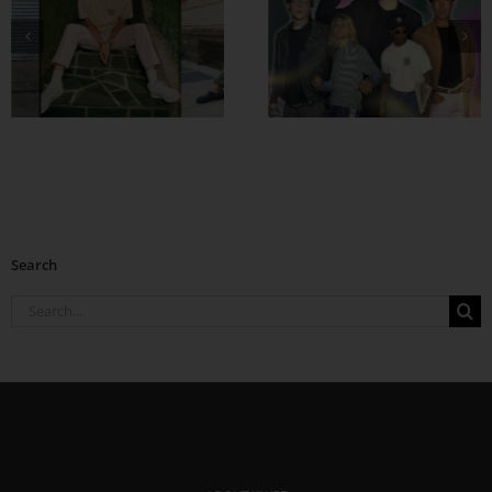
အထာကျတဲ့ 90s
ဖက်ရှင်တွေ ဖြုတ်
ကြမယ်
Search
Search
for: