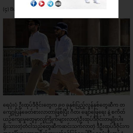
(၄) Bucket ဦးထုပ်
ရေပုံးပုံ ဦးထုပ်ဒီဇိုင်းတွေက ၉၀ ခုနှစ်ပြည့်လွန်နှစ်တွေဆီက တ
ကျော့ပြန်ခေတ်စားလာတာဖြစ်ပြီး ဂီတ၊ ဖျော်ဖြေရေး နဲ့ စကိတ်
ယဉ်ကျေးမှုတွေမှာလူကြိုက်များလာတဲ့ဦးထုပ်ဒီဇိုင်းတမျိုးပါ။
ရိုးသားတဲ့တံငါသည်တွေဆီကဆင်းသက်လာတဲ့ ဒီဦးထုပ်ဒီဇိုင်းက