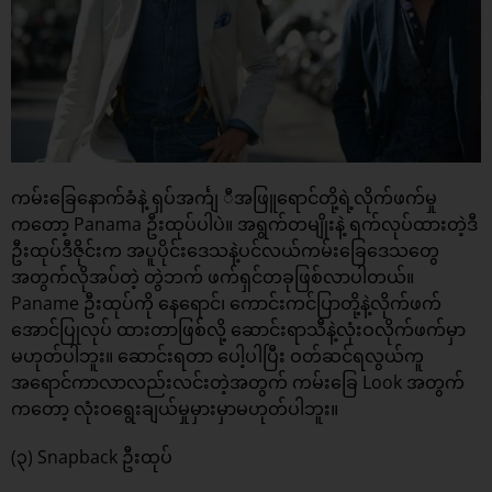
ကမ်းခြေနောက်ခံနဲ့ ရှပ်အင်္ကျ ီအဖြူရောင်တို့ရဲ့လိုက်ဖက်မှု
ကတော့ Panama ဦးထုပ်ပါပဲ။ အရွက်တမျိုးနဲ့ ရက်လုပ်ထားတဲ့ဒီ
ဦးထုပ်ဒီဇိုင်းက အပူပိုင်းဒေသနဲ့ပင်လယ်ကမ်းခြေဒေသတွေ
အတွက်လိုအပ်တဲ့ တွဲဘက် ဖက်ရှင်တခုဖြစ်လာပါတယ်။
Paname ဦးထုပ်ကို နေရောင်၊ ကောင်းကင်ပြာတို့နဲ့လိုက်ဖက်
အောင်ပြုလုပ် ထားတာဖြစ်လို့ ဆောင်းရာသီနဲ့လုံးဝလိုက်ဖက်မှာ
မဟုတ်ပါဘူး။ ဆောင်းရတာ ပေါ့ပါပြီး ဝတ်ဆင်ရလွယ်ကူ
အရောင်ကာလာလည်းလင်းတဲ့အတွက် ကမ်းခြေ Look အတွက်
ကတော့ လုံးဝရွေးချယ်မှုမှားမှာမဟုတ်ပါဘူး။
(၃) Snapback ဦးထုပ်