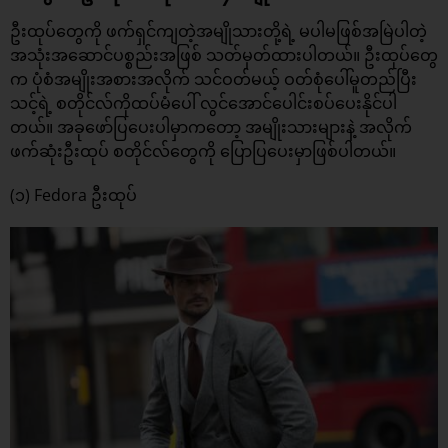
ဦးထုပ်တွေကို ဖက်ရှင်ကျတဲ့အမျိုသားတို့ရဲ့ မပါမဖြစ်အမြဲပါတဲ့
အသုံးအဆောင်ပစ္စည်းအဖြစ် သတ်မှတ်ထားပါတယ်။ ဦးထုပ်တွေ
က ပုံစံအမျိုးအစားအလိုက် သင်ဝတ်မယ့် ဝတ်စုံပေါ်မူတည်ပြီး
သင့်ရဲ့ စတိုင်လ်ကိုထပ်မံပေါ် လွင်အောင်ပေါင်းစပ်ပေးနိုင်ပါ
တယ်။ အခုဖော်ပြပေးပါမှာကတော့ အမျိုးသားများနဲ့ အလိုက်
ဖက်ဆုံးဦးထုပ် စတိုင်လ်တွေကို ပြောပြပေးမှာဖြစ်ပါတယ်။
(၁) Fedora ဦးထုပ်