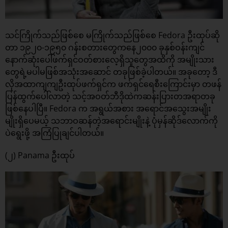
သင်ကြိုက်သည်ဖြစ်စေ မကြိုက်သည်ဖြစ်စေ Fedora ဦးထုပ်ဆို
တာ ၁၉၂၀-၁၉၅၀ ဂန်းစတားတွေကနေ၂၀၀၀ ခုနှစ်ဝန်းကျင်
နောက်ဆုံးပေါ်ဖက်ရှင်ဝတ်စားလေ့ရှိသူတွေအထိကို အမျိုးသား
တွေရဲ့မပါမဖြစ်အသုံးအဆောင် တခုဖြစ်ခဲ့ပါတယ်။ အခုတော့ ဒီ
လိုအထာကျကျဦးထုပ်ဖက်ရှင်က ဖက်ရှင်ရေစီးကြောင်းမှာ တဖန်
ပြန်ထွက်ပေါ်လာတဲ့ သင့်အဝတ်ဘီဒိုထဲကဆန်းပြားတအရာတခု
ဖြစ်နေပါပြီ။ Fedora က အရွယ်အစား အရောင်အသွေးအမျိုး
မျိုးရှိပေမယ့် သဘာဝဆန်တဲ့အရောင်းမျိုးနဲ့ ပုံမှန်ဆိုဒ်လောက်ကို
ပဲရွေးဖို့ အကြံပြုချင်ပါတယ်။
(၂) Panama ဦးထုပ်