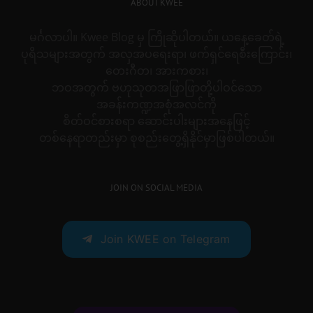
ABOUT KWEE
မင်္ဂလာပါ။ Kwee Blog မှ ကြိုဆိုပါတယ်။ ယနေ့ခေတ်ရဲ့
ပုရိသများအတွက် အလှအပရေးရာ၊ ဖက်ရှင်ရေစီးကြောင်း၊
တေးဂီတ၊ အားကစား၊
ဘဝအတွက် ဗဟုသုတအဖြာဖြာတို့ပါဝင်သော
အခန်းကဏ္ဍအစုံအလင်ကို
စိတ်ဝင်စားစရာ ဆောင်းပါးများအနေဖြင့်
တစ်နေရာတည်းမှာ စုစည်းတွေ့ရှိနိုင်မှာဖြစ်ပါတယ်။
JOIN ON SOCIAL MEDIA
Join KWEE on Telegram