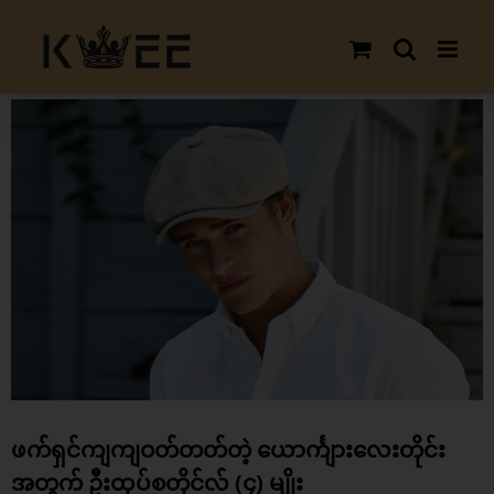
Skip
to
content
View
Larger
Image
ဖက်ရှင်ကျကျဝတ်တတ်တဲ့ ယောင်္ကျားလေးတိုင်း
အတွက် ဦးထုပ်စတိုင်လ် (၄) မျိုး