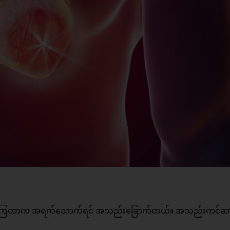
းဖူးကြတာက အရက်သောက်ရင် အသည်းခြောက်တယ်။ အသည်းကင်ဆာ