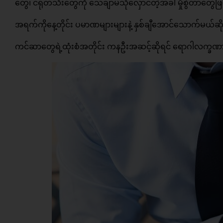
တွေ၊ ငရုတ်သီးတွေကို သေချာမသိုလှောင်တဲ့အခါ မှိုစွဲတာတ
အရက်ကိုနေ့တိုင်း ပမာဏများများနဲ့ နှစ်ချီအောင်သောက်မယ
ကင်ဆာတွေရဲ့ထုံးစံအတိုင်း ကနဦးအဆင့်ဆိုရင် ရောဂါလက္