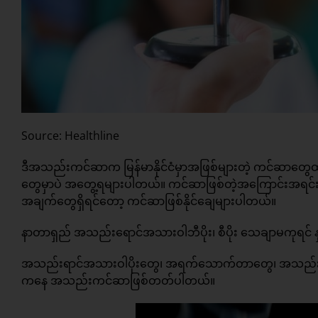
Source: Healthline
ဒီအသည်းကင်ဆာက မြန်မာနိုင်ငံမှာအဖြစ်များတဲ့ ကင်ဆာတွေ
တွေမှာပဲ အတွေ့ရများပါတယ်။ ကင်ဆာဖြစ်တဲ့အကြောင်းအရင
အချက်တွေရှိရင်တော့ ကင်ဆာဖြစ်နိုင်ချေများပါတယ်။
နာတာရှည် အသည်းရောင်အသားဝါဘီပိုး၊ စီပိုး သေချာမကု
အသည်းရာင်အသားဝါပိုးတွေ၊ အရက်သောက်တာတွေ၊ အသည်းမှ
ကနေ အသည်းကင်ဆာဖြစ်တတ်ပါတယ်။