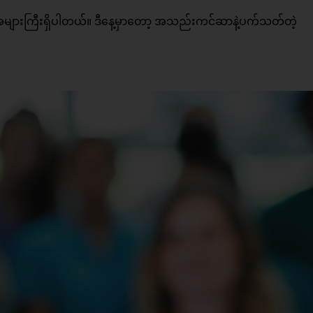
များကြီးရှိပါတယ်။ ဒီနေ့မှာတော့ အသည်းကင်ဆာနဲ့ပက်သတ်တဲ့