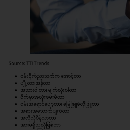
Source: TTI Trends
ဝမ်းဗိုက်ညာဘက်က အောင့်တာ
ပျို့တာ၊အန်တာ
အသားဝါတာ၊ မျက်လုံးဝါတာ
ဗိုက်မှာအလုံးစမ်းမိတာ
ဝမ်းအရောင်ဖျော့တာ၊ မြေဖြူခဲလိုဖြူတာ
အစားအသောက်ပျက်တာ
အလိုလိုပိန်လာတာ
အားမရှိသလိုဖြစ်တာ