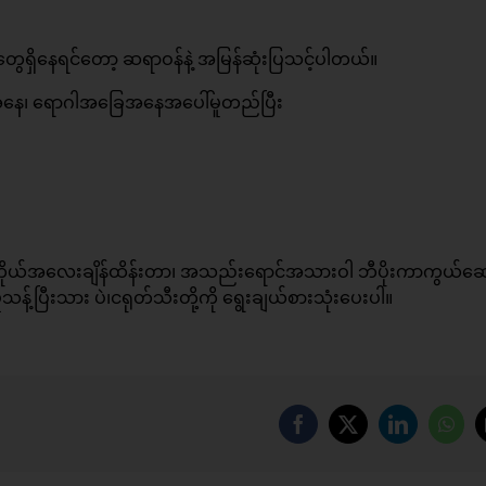
ှိနေရင်တော့ ဆရာဝန်နဲ့ အမြန်ဆုံးပြသင့်ပါတယ်။
နေ၊ ရောဂါအခြေအနေအပေါ်မူတည်ပြီး
်အလေးချိန်ထိန်းတာ၊ အသည်းရောင်အသားဝါ ဘီပိုးကာကွယ်ဆေ
သန့်ပြီးသား ပဲ၊ငရုတ်သီးတို့ကို ရွေးချယ်စားသုံးပေးပါ။
Facebook
X
LinkedIn
Wha