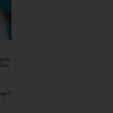
ိုးသား
ောက်က
ရောဂါ