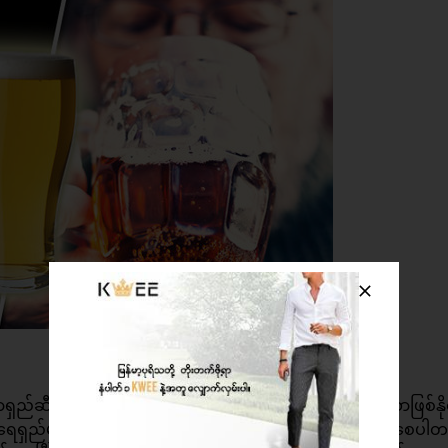
ှည်ဆီးချို ရောဂါရှင်တွေက သာမန်လူထက် အသည်းကင်ဆာဖြစ်နိုင
ည်မှာ အသည်းခြောက်တာ၊ အသည်းအဆီဖုံးတာကို ဖြစ်စေပါတယ