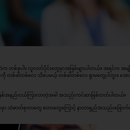
ထဲက တစ်ခုပါ။ လူလတ်ပိုင်းတွေမှာအဖြစ်များပါတယ်။ အရင်က အမျ
်းကို တစ်ခါတစ်လေ သိပေမယ့် တစ်ခါတစ်လေ ရှာမတွေ့ပါဘူး။ အ
ရင် နှစ်အနည်းငယ်ကြာလာတဲ့အခါ အသည်းကင်ဆာဖြစ်တတ်ပါတယ်။
ာ သံဓာတ်စုတာတွေ စတာတွေကြောင့် နာတာရှည်အသည်းခြောက်‌