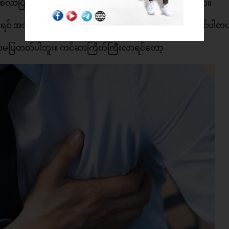
ွေဖြစ်လာပြီး ဒါကိုစားမိတဲ့အခါ အသည်းကင်ဆာဖြစ်တတ်ပါတယ်။
်ဆိုရင် အသည်းဆဲလ်တွေပျက်စီးပြီး အသည်းကင်ဆာဖြစ်လာနိုင်ပါတ
ခဏာမပြတတ်ပါဘူး။ ကင်ဆာကြိတ်ကြီးလာရင်တော့