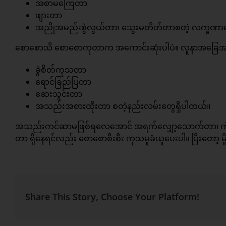
အစာမကြေတာ
ဖျားတာ
အညိုအမည်းစွဲလွယ်တာ၊ သွေးမတိတ်တာစတဲ့ လက္ခဏာတွေရ
စောစောသိ စောစောကုတာက အကောင်းဆုံးပါပဲ။ လူနာအခြေအ
ခွဲစိတ်ကုသတာ
ရောင်ခြည်ပြတာ
ဆေးသွင်းတာ
အသည်းအစားထိုးတာ စတဲ့နည်းလမ်းတွေရှိပါတယ်။
အသည်းကင်ဆာမဖြစ်ရလေအောင် အရက်လျှော့သောက်တာ၊ ကိုယ
တာ ရှိနေရင်လည်း စောစောစီးစီး ကုသမူခံယူပေးပါ။ ပြီးတော့ မှို
Share This Story, Choose Your Platform!