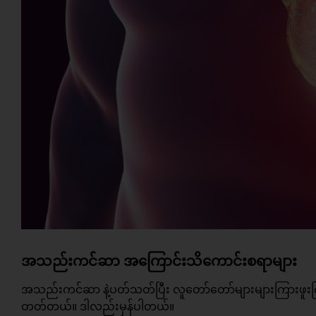
အသည်းကင်ဆာ အကြောင်းသိကောင်းစရာများ
အသည်းကင်ဆာ နဲ့ပတ်သတ်ပြီး လူတော်တော်များများကြာ
တတ်တယ်။ ဒါလည်းမှန်ပါတယ်။