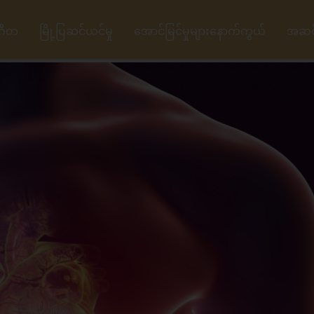
ဂီတ
မြို့ပြဆင်ယင်မှု
အောင်မြင်မှုများနောက်ကွယ်
အဆင့်