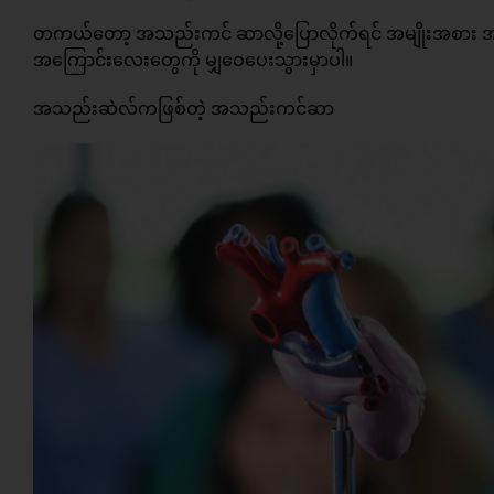
တကယ်တော့ အသည်းကင် ဆာလို့‌‌ပြောလိုက်ရင် အမျိုးအစား အ
အကြောင်းလေးတွေကို မျှဝေပေးသွားမှာပါ။
အသည်းဆဲလ်ကဖြစ်တဲ့ အသည်းကင်ဆာ