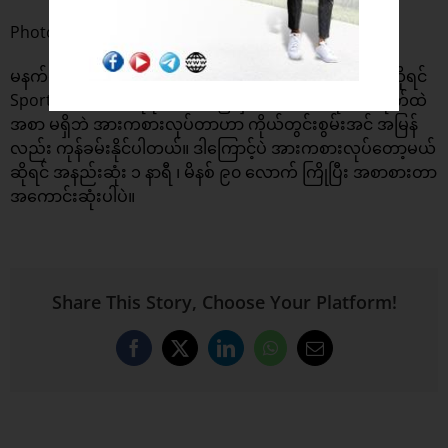
Photo ; Shutterstock
မနက်စာစားပြီး တစ်နာရီအတွင်း အားကစားလုပ်ချင်တယ်ဆိုရင်
Sports Drink တစ်ခုခု သောက်ပြီးမှ အားကစားလုပ်ပါ။ ဗိုက်ထဲ
အစာ မရှိဘဲ အားကစားလုပ်တာဟာ ကိုယ်တွင်းစွမ်းအင် အမြန်
လည်း ကုန်ခမ်းနိုင်ပါတယ်။ ဒါကြောင့်ပဲ အားကစားလုပ်တော့မယ်
ဆိုရင် အနည်းဆုံး ၁ နာရီ ၊ မိနစ် ၉၀ လောက် ကြိုပြီး အစာစားတာ
အကောင်းဆုံးပါပဲ။
Share This Story, Choose Your Platform!
Facebook
X
LinkedIn
WhatsApp
Email