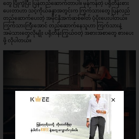
တွေ ပြိုကွဲပြီး ပြန်တည််ဆောက်တာပါ။ မှန်ကန်တဲ့ ပရိုတိန်းစား
ပေးတာဟာ သင့်ကိုယ်ခန္ဓာအတွင်းက ကြွက်သားတွေ ပြန်လည်
တည်ဆောက်ပေးတဲ့ အမိုင်နိုအက်ဆစ်ဓါတ် ပံ့ပိုးပေးပါတယ်။
ကြွက်သားကြီးအောင် တည်ဆောက်နေသူဟာ ကြက်သားနဲ့
အမဲသားတွေလိုမျိုး ပရိုတိန်းကြွယ်ဝတဲ့ အစားအစာတွေ စားပေး
ဖို့ လိုပါတယ်။