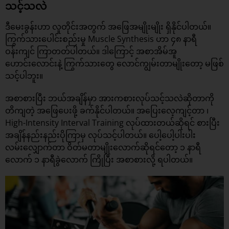
သင့်သလဲ
ဒီမေးခွန်းဟာ လူတိုင်းအတွက် အဖြေအမျိုးမျိုး ရှိနိုင်ပါတယ်။
ကြွက်သားပေါင်းစည်းမှု Muscle Synthesis ဟာ ၄၈ နာရီ
ဝန်းကျင် ကြာတတ်ပါတယ်။ ဒါကြောင့် အစာအိမ်အူ
ဟောင်းလောင်းနဲ့ ကြွက်သားတွေ လောင်ကျွမ်းတာမျိုးတော့ မဖြစ်
သင့်ပါဘူး။
အစာစားပြီး ဘယ်အချိန်မှာ အားကစားလုပ်သင့်သလဲဆိုတာကို
တိကျတဲ့ အဖြေပေးဖို့ ခက်နိုင်ပါတယ်။ အပြေးလေ့ကျင့်တာ ၊
High-Intensity Interval Training လုပ်ထားတယ်ဆိုရင် စားပြီး
အချိန်နည်းနည်းပိုကြာမှ လုပ်သင့်ပါတယ်။ ပေါ့ပေါ့ပါးပါး
လမ်းလျှောက်တာ ဝိတ်မတာမျိုးလောက်ဆိုရင်တော့ ၁ နာရီ
လောက် ၁ နာရီခွဲလောက် ကြိုပြီး အစာစားလို့ ရပါတယ်။