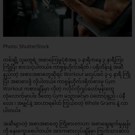
Photo: ShutterStock
တစ်ချို့သူတွေရဲ့ အစာကြေမှုပုံစံအရ ၁ နာရီကနေ ၃ နာရီကြာ
ကြိုပြီး စားသင့်ပါတယ်။ ကာဗွန်ဟိုက်ဒရိတ် ၊ ပရိုတိန်းနဲ့ အဆီ
နည်းတဲ့ အစားအစာတွေဆိုရင် Workout မလုပ်ခင် ၃-၄ နာရီ ကြို
ပြီး အစာစားဖို့ လိုပါတယ်။ ကာဗွန်ဟိုက်ဒရိတ်စားမှ Gym
Workout ကစားချိန်မှာ လိုတဲ့ ဂလိုင်ကိုဂျင်ဟော်မုန်းတွေ
လုံလောက်မှာပါ။ ဒီတော့ Gym မသွားခင်မှာ ပဲတောင့်ရှည် ၊ ပဲနီ
လေး ၊ အမျှင်နဲ့ အာဟာရဓါတ် ကြွယ်ဝတဲ့ Whole Grains နဲ့ လာ
ပါတယ်။
အဆီများတဲ့ အစာအစာတွေ ကြိုစားတာဟာ အစာချေဖျက်မှုနှုန်း
ကို နှေးကွေးစေပါတယ်။ အားကစားလုပ်ချိန်မှာ ကြွက်သားဆဲလ်