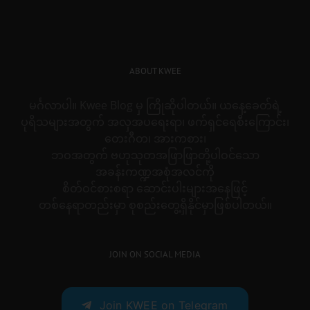
ABOUT KWEE
မင်္ဂလာပါ။ Kwee Blog မှ ကြိုဆိုပါတယ်။ ယနေ့ခေတ်ရဲ့
ပုရိသများအတွက် အလှအပရေးရာ၊ ဖက်ရှင်ရေစီးကြောင်း၊
တေးဂီတ၊ အားကစား၊
ဘဝအတွက် ဗဟုသုတအဖြာဖြာတို့ပါဝင်သော
အခန်းကဏ္ဍအစုံအလင်ကို
စိတ်ဝင်စားစရာ ဆောင်းပါးများအနေဖြင့်
တစ်နေရာတည်းမှာ စုစည်းတွေ့ရှိနိုင်မှာဖြစ်ပါတယ်။
JOIN ON SOCIAL MEDIA
Join KWEE on Telegram