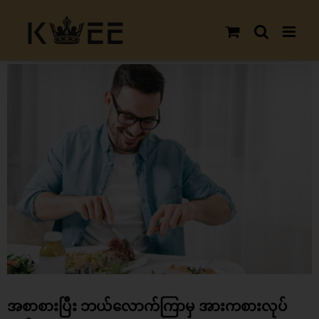
Skip
to
content
View
Larger
Image
အစာစားပြီး ဘယ်လောက်ကြာမှ အားကစားလုပ်