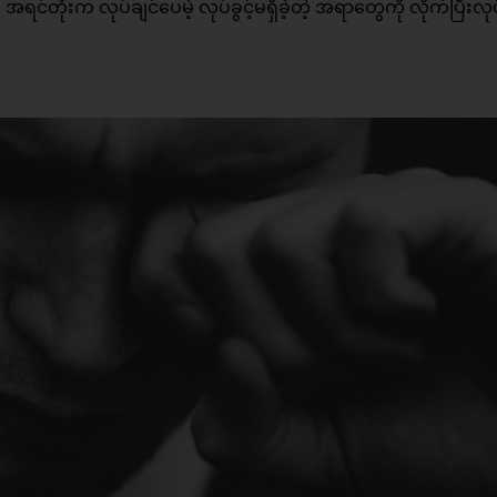
င်တုံးက လုပ်ချင်ပေမဲ့ လုပ်ခွင့်မရှိခဲ့တဲ့ အရာတွေကို လိုက်ပြီးလု