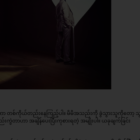
စ်ကိုယ်တည်းနေကြည့်ပါ။ မိမိအသည်းကို ခွဲသွားသူကိုတော့ သွာ
ွဲတာဟာ အချိန်ပေးပြီးကုစားရတဲ့ အမျိုးပါ။ ယခုချက်ခြင်း