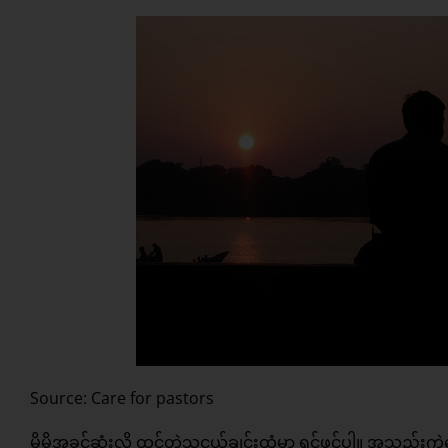
Source: Care for pastors
မိမိအခင်ဆုံးလို့ ထင်တဲ့သူငယ်ချင်းထံမှာ ရင်ဖွင့်ပါ။ အသည်းက