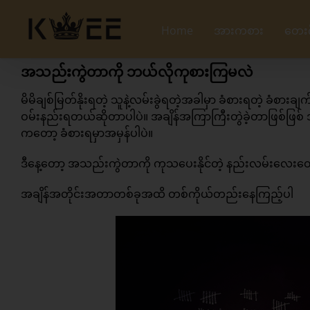
Skip
to
Home
အားကစား
တေး
content
အသည်းကွဲတာကို ဘယ်လိုကုစားကြမလဲ
မိမိချစ်မြတ်နိုးရတဲ့ သူနဲ့လမ်းခွဲရတဲ့အခါမှာ ခံစားရတဲ့ 
ဝမ်းနည်းရတယ်ဆိုတာပါပဲ။ အချိန်အကြာကြီးတွဲခဲ့တာဖြစ်ဖြစ်
ကတော့ ခံစားရမှာအမှန်ပါပဲ။
ဒီနေ့တော့ အသည်းကွဲတာကို ကုသပေးနိုင်တဲ့ နည်းလမ်းလေးတွေ
အချိန်အတိုင်းအတာတစ်ခုအထိ တစ်ကိုယ်တည်းနေကြည့်ပါ