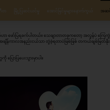
ဂီတ
မြို့ပြဆင်ယင်မှု
အောင်မြင်မှုများနောက်ကွယ်
အဆင့်
ခံစားချက်ဟာ ဖော်ပြရခက်ပါတယ်။ သေချာတာတခုကတော့ အလွန်ပဲ ကြေကွဲ
 အချိန်ကာလအနည်းငယ်သာ တွဲခဲ့ရတာပဲဖြစ်ဖြစ် တကယ်ချစ်မြတ်နိုး
ကို ပြောပြပေးသွားမှာပါ။