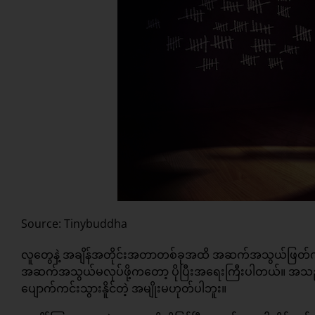
Source: Tinybuddha
လူတွေနဲ့ အချိန်အတိုင်းအတာတစ်ခုအထိ အဆက်အသွယ်ဖြတ်ကာ တ
အဆက်အသွယ်မလုပ်ဖို့ကတော့ ပိုပြီးအရေးကြီးပါတယ်။ အသည်းက
ပျောက်ကင်းသွားနိူင်တဲ့ အမျိုးမဟုတ်ပါဘူး။