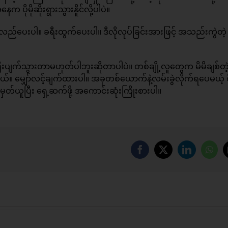
မိုဆိုးရွားသွားနိူင်လို့ပါပဲ။
ည်ပေးပါ။ ခရီးထွက်ပေးပါ။ ဒီလိုလုပ်ခြင်းအားဖြင့် အသည်းကွဲတဲ့
က်သွားတာမဟုတ်ပါဘူးဆိုတာပါပဲ။ တစ်ချို့လူတွေက မိမိချစ်တဲ့
တယ်။ မျှော်လင့်ချက်ထားပါ။ အခုတစ်ယောက်နဲ့လမ်းခွဲလိုက်ရပေမယ့် 
ဲ မှတ်ယူပြီး ရှေ့ဆက်ဖို့ အကောင်းဆုံးကြိုးစားပါ။
Facebook
X
LinkedIn
Wha