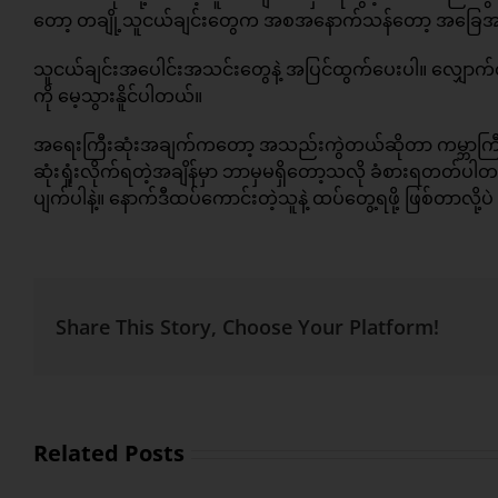
တော့ တချို့သူငယ်ချင်းတွေက အစအနောက်သန်တော့ အခြေအနေက ပို
သူငယ်ချင်းအပေါင်းအသင်းတွေနဲ့ အပြင်ထွက်ပေးပါ။ လျှောက်လ
ကို မေ့သွားနိူင်ပါတယ်။
အရေးကြီးဆုံးအချက်ကတော့ အသည်းကွဲတယ်ဆိုတာ ကမ္ဘာကြီးပျ
ဆုံးရှုံးလိုက်ရတဲ့အချိန်မှာ ဘာမှမရှိတော့သလို ခံစားရတတ်ပါ
ပျက်ပါနဲ့။ နောက်ဒီထပ်ကောင်းတဲ့သူနဲ့ ထပ်တွေ့ရဖို့ ဖြစ်တာလို့ပ
Share This Story, Choose Your Platform!
Related Posts