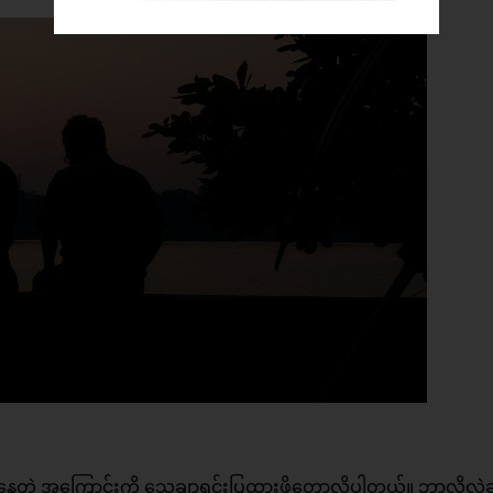
ွဲနေတဲ့ အကြောင်းကို သေချာရှင်းပြထားဖို့တော့လိုပါတယ်။ ဘာလို့လဲဆ