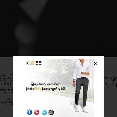
ုပြီး ပြောဆိုတတ်ကြပါတယ်။ တကယ်တမ်းက ငိုကြွေးခြင်းဟာ ခန္ဓာ
်စဲတဲ့ စိတ်ဖိအားဒဏ်ရာကြောင့် ထွက်ရှိလာတဲ့ ဟော်မုန်းတွေ မျက်
န်းတွေ ခန္ဓာကိုယ်ထဲကနေ အပြင်ကိုထွက်ရှိသွားပါလိမ့်မယ်။
ချိန်မှာ ပထမဆုံးလုပ်ရမှာက အားပါးတရငိုလိုက်ဖို့ပါပဲ။