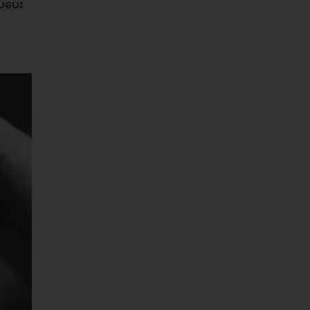
ပ်ပေး