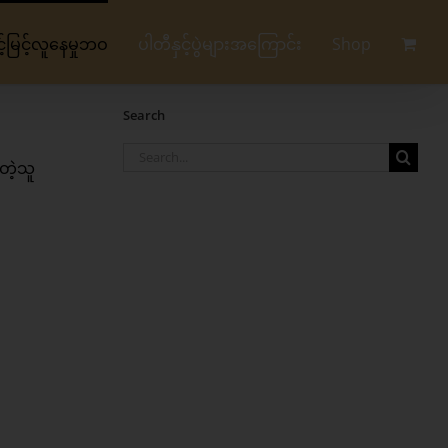
မြင့်လူနေမှုဘဝ
ပါတီနှင့်ပွဲများအကြောင်း
Shop
Search
Search
တဲ့သူ
for: