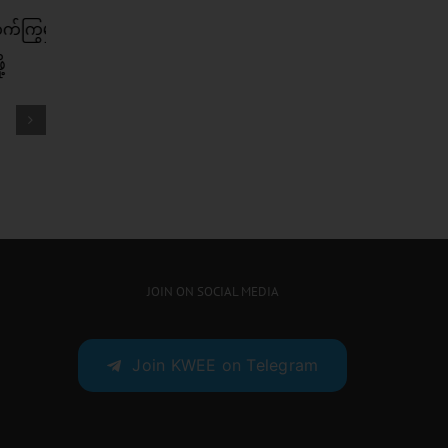
းရတဲ့
ဘာမှထွေထွေထူးထူး မလုပ်ရပဲ
ယ်လို
ကျန်းမာတဲ့ ဆံသားကို ပိုင်ဆိုင်
 ?
နိုင်ဖို့
JOIN ON SOCIAL MEDIA
Join KWEE on Telegram