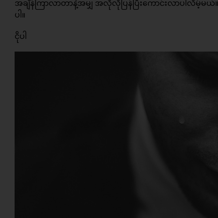
အချိန်ကြာလာတာနဲ့အမျှ အလိုလိုပြန်ပြီးကောင်းလာပါလိမ့်မယ်။ အရ
ပါ။
ငိုပါ