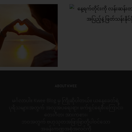
က်တိုင်းကို လန်းဆန်းတက်
ှု အပြည့်နဲ့ ဖြတ်သန်းနိုင်ဖို့
စိတ်လေး အေးချမ်
အချစ်ရေးတစ်ခု ဘ
တည်ဆောက်မလဲ
ABOUT KWEE
မင်္ဂလာပါ။ Kwee Blog မှ ကြိုဆိုပါတယ်။ ယနေ့ခေတ်ရဲ့
ပုရိသများအတွက် အလှအပရေးရာ၊ ဖက်ရှင်ရေစီးကြောင်း၊
တေးဂီတ၊ အားကစား၊
ဘဝအတွက် ဗဟုသုတအဖြာဖြာတို့ပါဝင်သော
အခန်းကဏ္ဍအစုံအလင်ကို