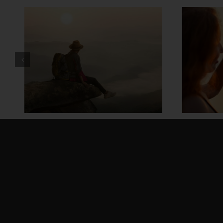
နေ့ရ
ကြွမ
တွဲတာကြာလေ အချစ်တွေ ပို
တိုးလာစေဖို့