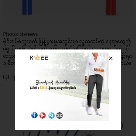
Photo: ctvnews
ဗိုင်းရပ်စ်ကူးစက် ပြန့်ပွားမှုအတွင်းမှာ လူထူထပ်တဲ့ နေရာတွေကို
ရှောင်ရှားဖို့ လိုပါတယ် ။တကယ်လို့ မဖြစ်မနေ သွားရမယ်ဆိုရင်
လည်း ဗိုင်းရပ်စ် မကူးနိုင်အောင် သင်နဲ့ တစ်ခြားသူတွေအကြားမှာ
၁ မီတာ (၃ ပေ) အနည်းဆုံး ခပ်ခွာခွာနေဖို့ အကြံပေးချင်ပါတယ်။
(၄) မျက်စိ ၊ နှာခေါင်းနဲ့ ပါးစပ်တွေ မထိဖြစ်အောင် ရှောင်ပါ