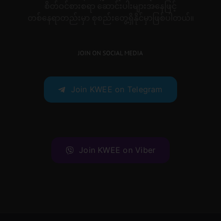
စိတ်ဝင်စားစရာ ဆောင်းပါးများအနေဖြင့်
တစ်နေရာတည်းမှာ စုစည်းတွေ့ရှိနိုင်မှာဖြစ်ပါတယ်။
JOIN ON SOCIAL MEDIA
Join KWEE on Telegram
Join KWEE on Viber