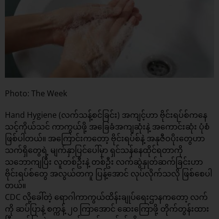
Photo: The Week
Hand Hygiene (လက်သန့်စင်ခြင်း) အကျင့်ဟာ ဗိုင်းရပ်စ်ကနေ
သင့်ကိုယ်သင် ကာကွယ်ဖို့ အခြေခံအကျဆုံးနဲ့ အကောင်းဆုံး ပုံစံ
ဖြစ်ပါတယ်။ အကြောင်းကတော့ ဗိုင်းရပ်စ်နဲ့ အနုဇီဝပိုးတွေဟာ
သက်ရှိတွေရဲ့ မျက်နှာပြင်ပေါ်မှာ ရှင်သန်နေထိုင်ရတာကို
သဘောကျပြီး လူတစ်ဦးနဲ့ တစ်ဦး လက်ဆွဲနှုတ်ဆက်ခြင်းဟာ
ဗိုင်းရပ်စ်တွေ အလွယ်တကူ ပြန့်အောင် လုပ်လိုက်သလို ဖြစ်စေပါ
တယ်။
CDC လို့ခေါ်တဲ့ ရောဂါကာကွယ်ထိန်းချုပ်ရေးဌာနကတော့ လက်
ကို ဆပ်ပြာနဲ့ စက္ကန့် ၂၀ ကြာအောင် ဆေးကြောဖို့ တိုက်တွန်းထား