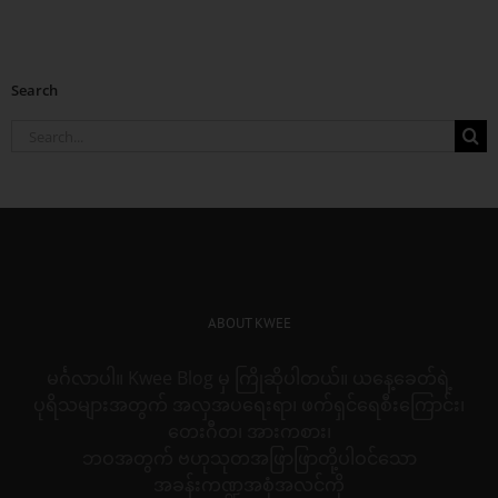
Search
Search
for:
ABOUT KWEE
မင်္ဂလာပါ။ Kwee Blog မှ ကြိုဆိုပါတယ်။ ယနေ့ခေတ်ရဲ့
ပုရိသများအတွက် အလှအပရေးရာ၊ ဖက်ရှင်ရေစီးကြောင်း၊
တေးဂီတ၊ အားကစား၊
ဘဝအတွက် ဗဟုသုတအဖြာဖြာတို့ပါဝင်သော
အခန်းကဏ္ဍအစုံအလင်ကို