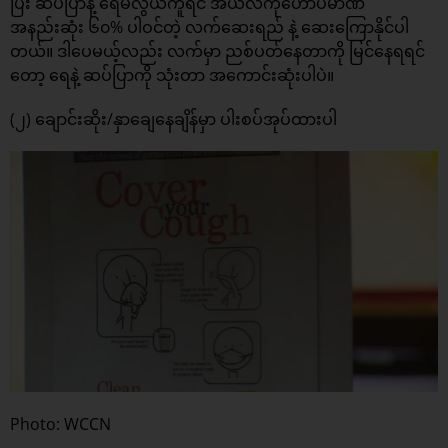
ပြီး ဆပ်ပြာနဲ့ ရေမလွယ်ကူရင် အယ်လ်ကိုဟောပမာဏ
အနည်းဆုံး ၆၀% ပါဝင်တဲ့ လက်ဆေးရည် နဲ့ ဆေးကြောနိုင်ပါ
တယ်။ ဒါပေမယ့်လည်း လက်မှာ ညစ်ပတ်နေတာကို မြင်နေရရင်
တော့ ရေနဲ့ ဆပ်ပြာကို သုံးတာ အကောင်းဆုံးပါပဲ။
(၂) ချောင်းဆိုး/နှာချေနေချိန်မှာ ပါးစပ်အုပ်ထားပါ
Photo: WCCN