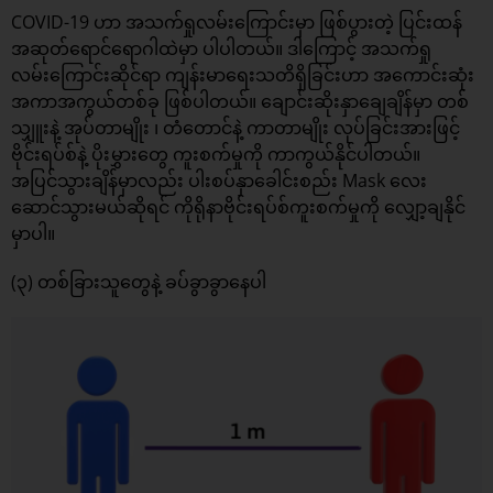
COVID-19 ဟာ အသက်ရှုလမ်းကြောင်းမှာ ဖြစ်ပွားတဲ့ ပြင်းထန်
အဆုတ်ရောင်ရောဂါထဲမှာ ပါပါတယ်။ ဒါကြောင့် အသက်ရှု
လမ်းကြောင်းဆိုင်ရာ ကျန်းမာရေးသတိရှိခြင်းဟာ အကောင်းဆုံး
အကာအကွယ်တစ်ခု ဖြစ်ပါတယ်။ ချောင်းဆိုးနှာချေချိန်မှာ တစ်
သျှူးနဲ့ အုပ်တာမျိုး ၊ တံတောင်နဲ့ ကာတာမျိုး လုပ်ခြင်းအားဖြင့်
ဗိုင်းရပ်စ်နဲ့ ပိုးမွှားတွေ ကူးစက်မှုကို ကာကွယ်နိုင်ပါတယ်။
အပြင်သွားချိန်မှာလည်း ပါးစပ်နှာခေါင်းစည်း Mask လေး
ဆောင်သွားမယ်ဆိုရင် ကိုရိုနာဗိုင်းရပ်စ်ကူးစက်မှုကို လျှော့ချနိုင်
မှာပါ။
(၃) တစ်ခြားသူတွေနဲ့ ခပ်ခွာခွာနေပါ