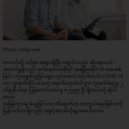
Photo: integrisok
တကယ်လို့ သင့်မှာ အဖျားရှိပြီး ချောင်းလည်း ဆိုးနေတယ် ၊
အသက်ရှုဖို့လည်း ခက်နေတယ်ဆိုရင် အချိန်မဆိုင်းဘဲ ဆေးစစ်
ခြင်း ၊ ကုသမှုခံယူခြင်းများ လုပ်ဆောင်သင့်ပါတယ်။ COVID-19
ဟာ ကူးစက်တိုင်း သေတဲ့ ရောဂါမဟုတ်ပါဘူး။ ကူးစက်ခံရသူ ၂
သိန်းနီးပါးမှာ ပြန်ကောင်းလာသူ ၈၂၇၉၅ ဦး ရှိတယ်လို့ ဆိုပါ
တယ်။
အမြန်ကုသမှု ခံယူခြင်းဟာ ထိရောက်တဲ့ ကာကွယ်ရေးဖြစ်သလို
ပြန်သက်သာဖို့လည်း အခွင့်အလမ်းပိုများစေပါတယ်။