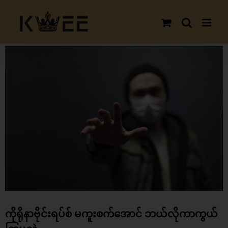
Skip
to
content
View
Larger
Image
ကိုရိုနာဗိုင်းရပ်စ် မကူးစက်အောင် ဘယ်လိုကာကွယ်