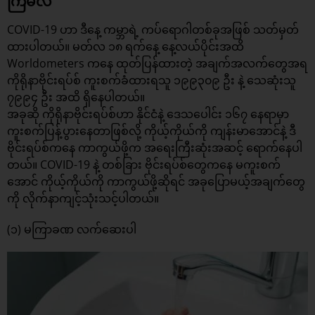
ကြမလဲ
COVID-19 ဟာ ဒီနေ့ ကမ္ဘာရဲ့ ကပ်ရောဂါတစ်ခုအဖြစ် သတ်မှတ်
ထားပါတယ်။ မတ်လ ၁၈ ရက်နေ့ နေ့လယ်ပိုင်းအထိ
Worldometers ကနေ ထုတ်ပြန်ထားတဲ့ အချက်အလက်တွေအရ
ကိုရိုနာဗိုင်းရပ်စ် ကူးစက်ခံထားရသူ ၁၉၉၃၀၉ ဦး နဲ့ သေဆုံးသူ
၇၉၉၄ ဦး အထိ ရှိနေပါတယ်။
အခုဆို ကိုရိုနာဗိုင်းရပ်စ်ဟာ နိုင်ငံနဲ့ ဒေသပေါင်း ၁၆၇ နေရာမှာ
ကူးစက်ပြန့်ပွားနေတာဖြစ်လို့ ကိုယ့်ကိုယ်ကို ကျန်းမာအောင်နဲ့ ဒီ
ဗိုင်းရပ်စ်ကနေ ကာကွယ်ဖို့က အရေးကြီးဆုံးအဆင့် ရောက်နေပါ
တယ်။ COVID-19 နဲ့ တစ်ခြား ဗိုင်းရပ်စ်တွေကနေ မကူးစက်
အောင် ကိုယ့်ကိုယ်ကို ကာကွယ်ဖို့ဆိုရင် အခုပြောမယ့်အချက်တွေ
ကို လိုက်နာကျင့်သုံးသင့်ပါတယ်။
(၁) မကြာခဏ လက်ဆေးပါ