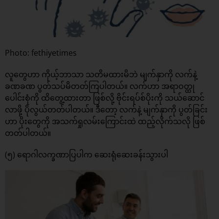
Photo: fethiyetimes
လူတွေဟာ ကိုယ့်ဘာသာ သတိမထားမိဘဲ မျက်နှာကို လက်နဲ့
ခဏခဏ ပွတ်သပ်မိတတ်ကြပါတယ်။ လက်ဟာ အရာဝတ္ထု
ပေါင်းစုံကို ထိတွေ့ထားတာ ဖြစ်လို့ ဗိုင်းရပ်စ်ပိုးကို သယ်ဆောင်
လာဖို့ ပိုလွယ်တတ်ပါတယ်။ ဒီတော့ လက်နဲ့ မျက်နှာကို ပွတ်ခြင်း
ဟာ ပိုးတွေကို အသက်ရှုလမ်းကြောင်းထဲ ထည့်လိုက်သလို ဖြစ်
တတ်ပါတယ်။
(၅) ရောဂါလက္ခဏာပြပါက ဆေးရုံဆေးခန်းသွားပါ