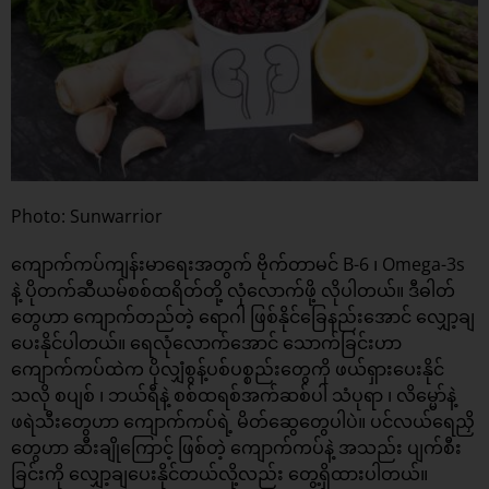
Photo: Sunwarrior
ကျောက်ကပ်ကျန်းမာရေးအတွက် ဗိုက်တာမင် B-6 ၊ Omega-3s
နဲ့ ပိုတက်ဆီယမ်စစ်ထရိတ်တို့ လုံလောက်ဖို့ လိုပါတယ်။ ဒီဓါတ်
တွေဟာ ကျောက်တည်တဲ့ ရောဂါ ဖြစ်နိုင်ခြေနည်းအောင် လျှော့ချ
ပေးနိုင်ပါတယ်။ ရေလုံလောက်အောင် သောက်ခြင်းဟာ
ကျောက်ကပ်ထဲက ပိုလျှံစွန့်ပစ်ပစ္စည်းတွေကို ဖယ်ရှားပေးနိုင်
သလို စပျစ် ၊ ဘယ်ရီနဲ့ စစ်ထရစ်အက်ဆစ်ပါ သံပုရာ ၊ လိမ္မော်နဲ့
ဖရဲသီးတွေဟာ ကျောက်ကပ်ရဲ့ မိတ်ဆွေတွေပါပဲ။ ပင်လယ်ရေညှိ
တွေဟာ ဆီးချိုကြောင့် ဖြစ်တဲ့ ကျောက်ကပ်နဲ့ အသည်း ပျက်စီး
ခြင်းကို လျှော့ချပေးနိုင်တယ်လို့လည်း တွေ့ရှိထားပါတယ်။