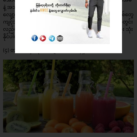
နဲ့ အသည်းတွေ ထိခိုက်နိုင်တယ်လို့ ဆိုပါတယ်။ စိတ်ဖိစီးမှု
လျော့ပါးဖို့ အသက်ရှုလေ့ကျင့်ခန်း နဲ့ တရားမှတ်တဲ့ နည်းစနစ်တွေ
ကျင့်သုံးသင့်ပါတယ်။ Hydrotherapy လို့ခေါ်တဲ့ ရေနဲ့ ကိုယ်တွင်း
လည်ပတ်မှု စနစ်ကို ကျန်းမာအောင် လုပ်တဲ့ နည်းလမ်းလည်း သုံး
နိုင်ပါတယ်။
(၄) တစ်ပတ် နှစ်ရက် ကျောက်ကပ် သန့်ရှင်းပါ