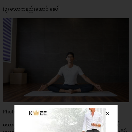
(၃) သောကနည်းအောင် နေပါ
Photo: Freepik
သောကနဲ့ ဖိစီးမှုဟာ သင့်ကိုယ်တွင်း အင်္ဂါတွေကို ဖျက်ဆီးနိုင်
အောင်အထိ အင်အားကြီးပါတယ်။ သောကများသူဟာ အစာအိမ်