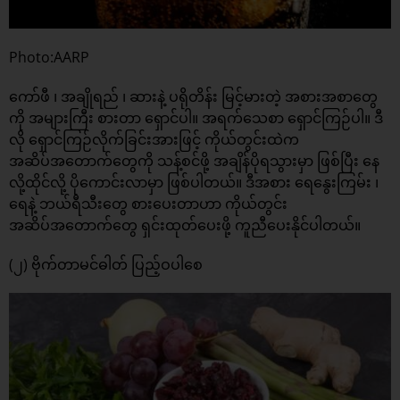
Photo:AARP
ကော်ဖီ ၊ အချိုရည် ၊ ဆားနဲ့ ပရိုတိန်း မြင့်မားတဲ့ အစားအစာတွေ
ကို အများကြီး စားတာ ရှောင်ပါ။ အရက်သေစာ ရှောင်ကြဉ်ပါ။ ဒီ
လို ရှောင်ကြဉ်လိုက်ခြင်းအားဖြင့် ကိုယ်တွင်းထဲက
အဆိပ်အတောက်တွေကို သန့်စင်ဖို့ အချိန်ပိုရသွားမှာ ဖြစ်ပြီး နေ
လို့ထိုင်လို့ ပိုကောင်းလာမှာ ဖြစ်ပါတယ်။ ဒီအစား ရေနွေးကြမ်း ၊
ရေနဲ့ ဘယ်ရီသီးတွေ စားပေးတာဟာ ကိုယ်တွင်း
အဆိပ်အတောက်တွေ ရှင်းထုတ်ပေးဖို့ ကူညီ‌ပေးနိုင်ပါတယ်။
(၂) ဗိုက်တာမင်ဓါတ် ပြည့်ဝပါစေ