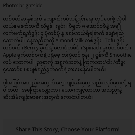
Photo: brightside
တစ်ပတ်မှာ နှစ်ရက် ကျောက်ကပ်သန့်ရှင်းရေး လုပ်ပေးဖို့ လိုပါ
တယ်။ မနက်စာကို လီမွန် ၊ ဂျင်း ၊ ဗိရွတ် ၈ အောင်စစီနဲ့ အချို
လက်ဖက်ရည်ဇွန်း ၄ ပုံတစ်ပုံ နဲ့ ခရမ်ဘယ်ရီခြောက် ဖျော်ရည်
သောက်ပါ။ နေ့လည်စာကို Almond Milk တစ်ဇွန်း ၊ Tofu ဇွန်း
တစ်ဝက် ၊ Berrry ခွက်ရဲ့ လေးပုံတစ်ပုံ ၊ Spinach ခွက်တစ်ဝက် ၊
Apple ခွက်တစ်ဝက်နဲ့ ဖရုံစေ့ စားပွဲတင် ဇွန်း ၂ ဇွန်းကို Smoothie
လုပ် သောက်ပါ။ ညစာကို အရွက်သုတ်နဲ့ ကြက်သား/ငါး /တိုဖူး
၄အောင်စ ၊ စပျစ်ရည်ခွက်ဝက်နဲ့ စားပေးနိုင်ပါတယ်။
ဒ့ါအပြင် အသည်းအတွက် လေ့ကျင့်ခန်းတွေလည်း လုပ်ပေးလို့ ရ
ပါတယ်။ အကြောလျှော့တာ ၊ ယောဂကျင့်တာဟာ အသည်းနဲ့
ဆီးအိမ်ကျန်းမာရေးအတွက် ကောင်းပါတယ်။
Share This Story, Choose Your Platform!