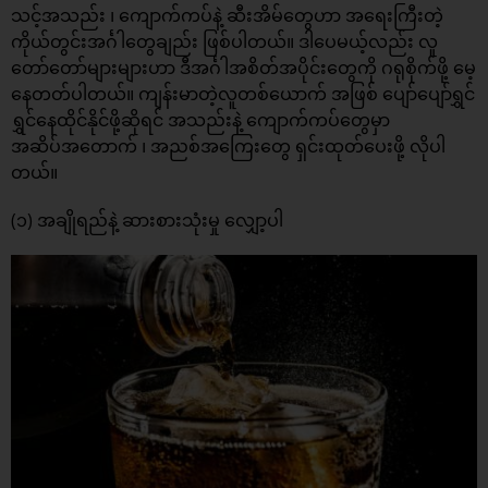
သင့်အသည်း ၊ ကျောက်ကပ်နဲ့ ဆီးအိမ်တွေဟာ အရေးကြီးတဲ့
ကိုယ်တွင်းအင်္ဂါတွေချည်း ဖြစ်ပါတယ်။ ဒါပေမယ့်လည်း လူ
တော်တော်များများဟာ ဒီအင်္ဂါအစိတ်အပိုင်းတွေကို ဂရုစိုက်ဖို့ မေ့
နေတတ်ပါတယ်။ ကျန်းမာတဲ့လူတစ်ယောက် အဖြစ် ပျော်ပျော်ရွှင်
ရွှင်နေထိုင်နိုင်ဖို့ဆိုရင် အသည်းနဲ့ ကျောက်ကပ်တွေမှာ
အဆိပ်အတောက် ၊ အညစ်အကြေးတွေ ရှင်းထုတ်ပေးဖို့ လိုပါ
တယ်။
(၁) အချိုရည်နဲ့ ဆားစားသုံးမှု လျှော့ပါ