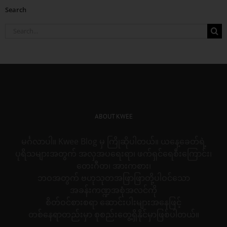
Search
Search
for:
ABOUT KWEE
မင်္ဂလာပါ။ Kwee Blog မှ ကြိုဆိုပါတယ်။ ယနေ့ခေတ်ရဲ့
ပုရိသများအတွက် အလှအပရေးရာ၊ ဖက်ရှင်ရေစီးကြောင်း၊
တေးဂီတ၊ အားကစား၊
ဘဝအတွက် ဗဟုသုတအဖြာဖြာတို့ပါဝင်သော
အခန်းကဏ္ဍအစုံအလင်ကို
စိတ်ဝင်စားစရာ ဆောင်းပါးများအနေဖြင့်
တစ်နေရာတည်းမှာ စုစည်းတွေ့ရှိနိုင်မှာဖြစ်ပါတယ်။