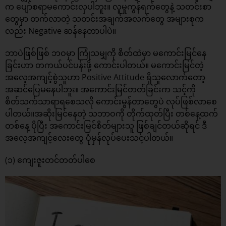
က ပျော်စရာမကောင်းလှပါဘူး။ လူမှုကွန်ရက်တွေနဲ့ သတင်းစာ
တွေမှာ တက်လာတဲ့ သတင်းအချက်အလက်တွေ အများစုက
လည်း Negative ဆန်နေတာပါပဲ။
ဘာပဲဖြစ်ဖြစ် ဘဝမှာ ကြုံသမျှကို စိတ်ထဲမှာ မကောင်းမြင်နေ
ခြင်းဟာ တကယ်ပင်ပန်းဖို့ ကောင်းပါတယ်။ မကောင်းမြင်တဲ့
အလေ့အကျင့်စွဲသူဟာ Positive Attitude ရှိသူလောက်တော့
အဆင်ပြေမနေပါဘူး။ အကောင်းမြင်တတ်ခြင်းက သင့်ကို
စိတ်သက်သာရာရစေသလို ကောင်းမွန်တာတွေပဲ လုပ်ဖြစ်လာစေ
ပါတယ်။အဆိုးမြင်နေတဲ့ သဘာဝကို တိုက်ထုတ်ပြီး တစ်နေ့ထက်
တစ်နေ့ ပိုပြီး အကောင်းမြင်စိတ်များသူ ဖြစ်ချင်တယ်ဆိုရင် ဒီ
အလေ့အကျင့်လေးတွေ ပုံမှန်လုပ်ပေးသင့်ပါတယ်။
(၁) ကျေးဇူးတင်တတ်ပါစေ