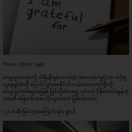
Photo: Ethics Sage
ကျေးဇူးတရားကို သိရှိချီးမွမ်းတတ်တဲ့ အလေ့အကျင့်ဟာ သင့်ရဲ့
လူနေမှုပုံစံကို ပြောင်းသွားစေနိုင်ပါတယ်။ လောကကြီးကို
ကျေးဇူးတင်စရာအဖြစ် မြင်လိုက်တာနဲ့ သင်ဟာ ပိုမိုကောင်းမွန်တဲ့
ဘဝဆီ ခြေတစ်လှမ်းတိုးသွားတာပဲ ဖြစ်ပါတယ်။
(၂) အဆိုးမြင်တဲ့အကြောင်းရင်း ရှာပါ