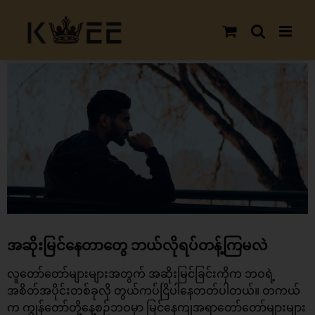
Skip
to
content
View
Larger
Image
အဆိုးမြင်နေတာတွေ ဘယ်လိုရပ်တန့်ကြမလဲ
လူတော်တော်များများအတွက် အဆိုးမြင်ခြင်းကိုက ဘဝရဲ့
အစိတ်အပိုင်းတစ်ခုလို တွယ်ကပ်ငြိပါနေတတ်ပါတယ်။ တကယ်
က ကျွန်တော်တို့နေ့စဉ်ဘဝမှာ မြင်နေကျအရာတော်တော်များများ