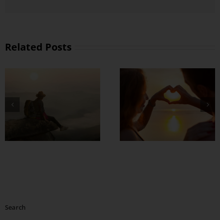
Related Posts
တွဲတာကြာလေ
အချစ်တွေ ပိုတိုးလာ
စေဖို့
Search