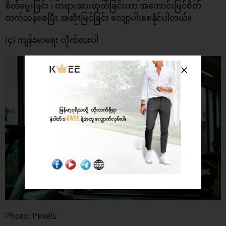
စိတ်မွေးခြင်း ၊ တရားအားထုတ်ခြင်းဟာ အကောင်းမြင်စိတ်
ထက်သန်စေပြီး အဆိုးမြင်ခြင်း လျော့ပါးစေနိုင်ပါတယ်။
(၄) ကျန်းမာရေး လိုက်စားပါ
Photo: Pexels