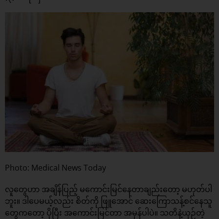
Photo: Medical News Today
လူတွေဟာ အချိန်ပြည့် မကောင်းမြင်နေတာချည်းတော့ မဟုတ်ပါ
ဘူး။ ဒါပေမယ့်လည်း စိတ်ကို ဖြူအောင် ဆေးကြောသန့်စင်နေသူ
တွေကတော့ ပိုပြီး အကောင်းမြင်တာ အမှန်ပါပဲ။ သတိနဲ့ယှဉ်တဲ့