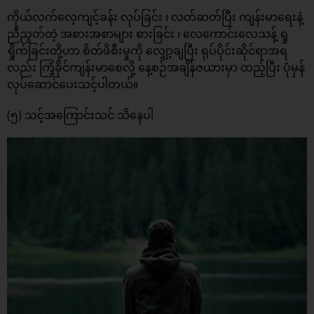
ကိုယ်လက်လေ့ကျင့်ခန်း လုပ်ခြင်း ၊ လတ်ဆတ်ပြီး ကျန်းမာရေးနဲ့
ညီညွတ်တဲ့ အစားအစာများ စားခြင်း ၊ လေကောင်းလေသန့် ရှု
ရှိုက်ခြင်းတို့ဟာ စိတ်ဖိစီးမှုကို လျှော့ချပြီး ရုပ်ပိုင်းဆိုင်ရာအရ
လည်း ကြံ့ခိုင်ကျန်းမာစေလို့ နေ့စဉ်အချိန်ဇယားမှာ ထည့်ပြီး ပုံမှန်
လုပ်ဆောင်ပေးသင့်ပါတယ်။
(၅) သင့်အကြောင်းသင် သိနေပါ