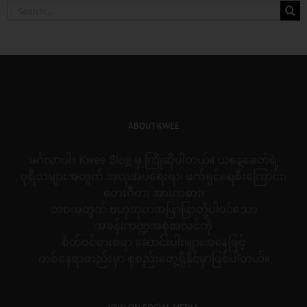
Search
for:
ABOUT KWEE
မင်္ဂလာပါ။ Kwee Blog မှ ကြိုဆိုပါတယ်။ ယနေ့ခေတ်ရဲ့
ပုရိသများအတွက် အလှအပရေးရာ၊ ဖက်ရှင်ရေစီးကြောင်း၊
တေးဂီတ၊ အားကစား၊
ဘဝအတွက် ဗဟုသုတအဖြာဖြာတို့ပါဝင်သော
အခန်းကဏ္ဍအစုံအလင်ကို
စိတ်ဝင်စားစရာ ဆောင်းပါးများအနေဖြင့်
တစ်နေရာတည်းမှာ စုစည်းတွေ့ရှိနိုင်မှာဖြစ်ပါတယ်။