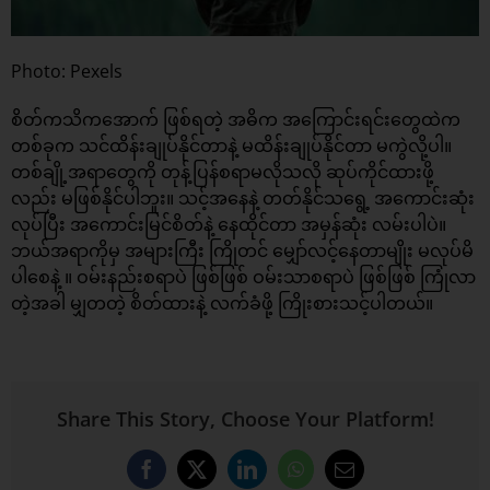
Photo: Pexels
စိတ်ကသိကအောက် ဖြစ်ရတဲ့ အဓိက အကြောင်းရင်းတွေထဲက
တစ်ခုက သင်ထိန်းချုပ်နိုင်တာနဲ့ မထိန်းချုပ်နိုင်တာ မကွဲလို့ပါ။
တစ်ချို့အရာတွေကို တုန့်ပြန်စရာမလိုသလို ဆုပ်ကိုင်ထားဖို့
လည်း မဖြစ်နိုင်ပါဘူး။ သင့်အနေနဲ့ တတ်နိုင်သရွေ့ အကောင်းဆုံး
လုပ်ပြီး အကောင်းမြင်စိတ်နဲ့ နေထိုင်တာ အမှန်ဆုံး လမ်းပါပဲ။
ဘယ်အရာကိုမှ အများကြီး ကြိုတင် မျှော်လင့်နေတာမျိုး မလုပ်မိ
ပါစေနဲ့ ။ ဝမ်းနည်းစရာပဲ ဖြစ်ဖြစ် ဝမ်းသာစရာပဲ ဖြစ်ဖြစ် ကြုံလာ
တဲ့အခါ မျှတတဲ့ စိတ်ထားနဲ့ လက်ခံဖို့ ကြိုးစားသင့်ပါတယ်။
Share This Story, Choose Your Platform!
Facebook
X
LinkedIn
WhatsApp
Email