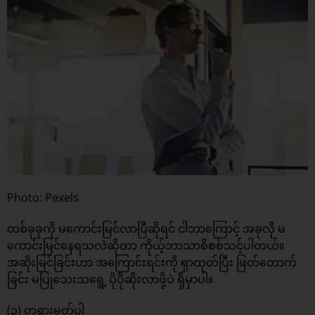
Photo: Pexels
တစ်ခုခုကို မကောင်းမြင်လာပြီဆိုရင် ငါဘာကြောင့် အခုလို မ
ကောင်းမြင်နေရသလဲဆိုတာ ကိုယ့်ဘာသာစိစစ်သင့်ပါတယ်။
အဆိုးမြင်ခြင်းဟာ အကြောင်းရင်းကို ရှာထုတ်ပြီး ဖြတ်တောက်
ခြင်း မပြုသေးသရွေ့ ပိုပိုဆိုးလာဖို့ပဲ ရှိမှာပါ။
(၃) တရားမှတ်ပါ