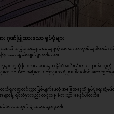
ား ဂုဏ်ပြုထားသော ရုပ်ပုံများ
မူ ဒဏ်ကို အပြင်းအထန် ခံစားနေရတဲ့ အနေအထားမှာရှိနေပါတယ်။ ဒီဗို
ုးစားပြီး ဆောင်ရွတ်လျက်ရှိနေပါတယ်။
တဲ့ လူနာတွေကို ပြုစုကုသပေးနေတဲ့ နိူင်ငံအသီးသီးက ဆရာဝန်တွေကို
တွေ ပရဟိတ အဖွဲ့တွေ ပြည်သူတွေ ရဲ့ပူးပေါင်းပါဝင် ဆောင်ရွတ်မ
ာ လက်ရှိကမ္ဘာတစ်လွှားဖြစ်ပျက်နေတဲ့ အခြေအနေကို ရုပ်ပုံရေးဆွဲဖန်
ူအများရဲ့ ရင်ထဲမှာလည်း တစုံတခု ခံစားသွားစေနိူင်ပါတယ်။
ုပ်ပုံလေးတွေကို မျှဝေပေးသွားမှာပါ။