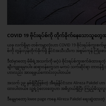
COVID 19 ဗိုင်းရပ်စ်ကို တိုက်ခိုက်နေသောသူတွေအ
ယခု လက်ရှိမှာ တစ်ကမ္ဘာလုံးဟာ COVID 19 ဗိုင်းရပ်စ်ကူးစက်
စ်ကို တွန်းလှန်တိုက်ခိုက်ဖို့ နိူင်ငံအသီးသီးက အစွမ်းကုန် ကြိ
ဒီထဲမှာတော့ မိမိရဲ့အသက်ကို မငဲ့ပဲ ဗိုင်းရပ်စ်ကူးစက်ခံထားရ
ချီးကျူးရမှာပါ။ ဆရာဝန်တွေသာ မကပဲ သက်ဆိုင်ရာ တာဝန်ရှိသူ
ဟာလည်း အားရဖွယ်ကောင်းလှပါတယ်။
အသက် ၃၉ နှစ်ရှိပြီဖြစ်တဲ့ အီရန်နိူင်ငံသား Alireza Pakdel ဟ
ထားပါတယ်။ သူ့ရဲ့ပုံလေးတွေဟာ အဓိပ္ပာယ်ရှိပြီး ကြည့်မိသူလ
ဒီနေ့မှာတော့ kwee page ကနေ Alireza Pakdel ရေးဆွဲထားတဲ့ ရ