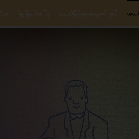
ဂီတ
မြို့ပြဆင်ယင်မှု
အောင်မြင်မှုများနောက်ကွယ်
အဆင့်