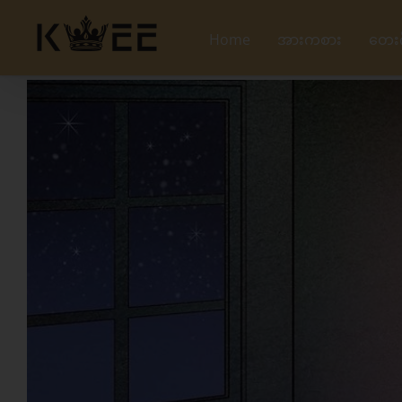
Skip
to
Home
အားကစား
တေး
content
View
Larger
Image