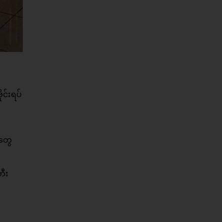
င်းရပ်
ူတွေ
တီး