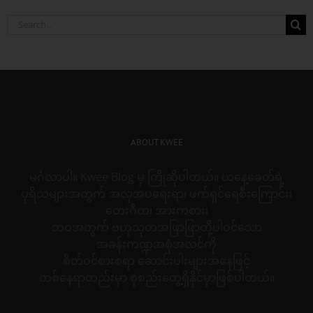
Search
for:
ABOUT KWEE
မင်္ဂလာပါ။ Kwee Blog မှ ကြိုဆိုပါတယ်။ ယနေ့ခေတ်ရဲ့
ပုရိသများအတွက် အလှအပရေးရာ၊ ဖက်ရှင်ရေစီးကြောင်း၊
တေးဂီတ၊ အားကစား၊
ဘဝအတွက် ဗဟုသုတအဖြာဖြာတို့ပါဝင်သော
အခန်းကဏ္ဍအစုံအလင်ကို
စိတ်ဝင်စားစရာ ဆောင်းပါးများအနေဖြင့်
တစ်နေရာတည်းမှာ စုစည်းတွေ့ရှိနိုင်မှာဖြစ်ပါတယ်။