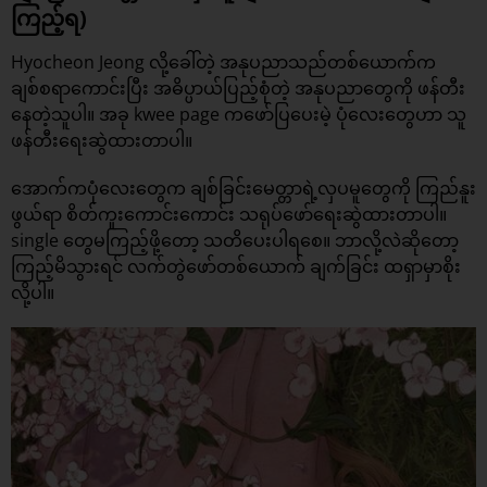
ကြည့်ရ)
Hyocheon Jeong လို့ခေါ်တဲ့ အနုပညာသည်တစ်ယောက်က
ချစ်စရာကောင်းပြီး အဓိပ္ပာယ်ပြည့်စုံတဲ့ အနုပညာတွေကို ဖန်တီး
နေတဲ့သူပါ။ အခု kwee page ကဖော်ပြပေးမဲ့ ပုံလေးတွေဟာ သူ
ဖန်တီးရေးဆွဲထားတာပါ။
အောက်ကပုံလေးတွေက ချစ်ခြင်းမေတ္တာရဲ့လှပမူတွေကို ကြည်နူး
ဖွယ်ရာ စိတ်ကူးကောင်းကောင်း သရုပ်ဖော်ရေးဆွဲထားတာပါ။
single တွေမကြည့်ဖို့တော့ သတိပေးပါရစေ။ ဘာလို့လဲဆိုတော့
ကြည့်မိသွားရင် လက်တွဲဖော်တစ်ယောက် ချက်ခြင်း ထရှာမှာစိုး
လို့ပါ။