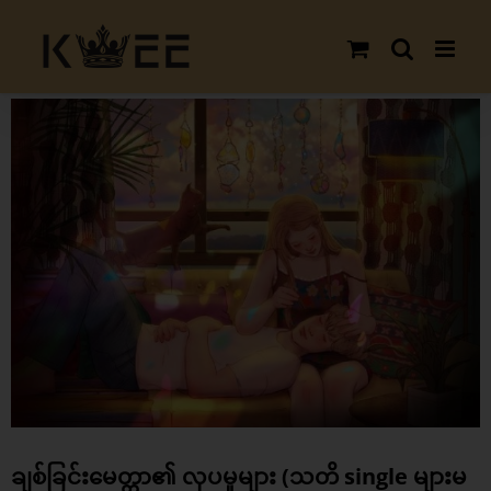
Skip
to
content
View
Larger
Image
ချစ်ခြင်းမေတ္တာ၏ လှပမူများ (သတိ single များမ